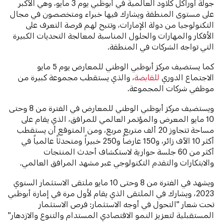
جولة أوراكل كلاود العالمية في أبوظبي يوم 3 مايو، وهي الأكبر
على مستوى المنطقة ويشارك فيها خبراء ومتخصصون في مجال
التكنولوجيا من دولة الإمارات، وتتيح لهم فرصة التعرف على
الأفكار والمهارات والحلول المناسبة لمعالجة التحديات الكبيرة
التي تواجه الشركات في المنطقة.
كما يستضيف مركز أبوظبي الوطني للمعارض يوم 5 مايو
الاجتماع الدوري
للقابضة
، والذي يستقطب مجموعة كبيرة من
موظفي شركات المجموعة.
ويستضيف مركز أبوظبي الوطني للمعارض في الفترة من 8 وحتى
10 مايو المعرض والمؤتمر العالمي للمرافق، الذي يقام على
مساحة تتجاوز 20 ألف متربع مربع، ومن المتوقع أن يستقطب
أكثر 10 الآف زائر، و150 عارضاً و250 خبيراً ومتحدثاً عالمياً في
أكثر من 60 جلسة حوارية لاستكشاف أحدث المنتجات
والابتكارات والتقدم التكنولوجي عبر مشهد المرافق العالمي.
ويشهد في الفترة من 8 وحتى 10 مايو ملتقى الاستثمار السنوي
2023، ويشارك في الملتقى الذي يقام لأول مرة في إمارة أبوظبي
تحت شعار "التحول في أوجه الاستثمار: فرص الاستثمار
المستقبلية لتعزيز النمو الاقتصادي المستدام والتنوع والازدهار"