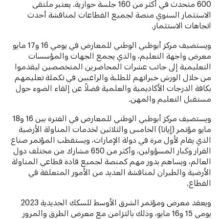
600 متحدث في أكثر من 160 جلسة حوارية. يعتبر ملتقى
الاستثمار السنوي منصة لجميع القطاعات لمناقشة أحدث
اتجاهات الاستثمار.
ويستضيف مركز أبوظبي الوطني للمعارض في يومي 16 و17 مايو
معرض واجهة التعليم، والذي يجمع الجهات والمؤسسات
التعليمية إلى جانب عشرات المحاضرين المتخصصين ليقدموا
من خلال الورش خبراتهم للطلبة والراغبين في تكملة تعليمهم
بكافة الدرجات الأكاديمية والعلمية فضلاً عن إلقاء الضوء حول
مستقبل التعليم والمهن.
ويستضيف مركز أبوظبي الوطني للمعارض في الفترة بين 16 و18
مايو مؤتمر (إياتا) الخامس والثلاثين لخدمات المناولة الأرضية
الذي يقام لأول مرة في دولة الإمارات، ويستقطب المؤتمر صناع
القرار وكبار المسؤولين، وأكثر من 650 مشارك من مختلف دول
العالم، ويساهم بدور مهم كمنصة لجميع قادة قطاعي المناولة
الأرضية والطيران لمناقشة العديد من الأمور المتعلقة في
القطاع.
ويعقد معرض ومؤتمر الشرق الأوسط للسكك الحديدية 2023
يومي 15 و16 مايو، وذلك بالتزامن مع معرض الطرق والمرور