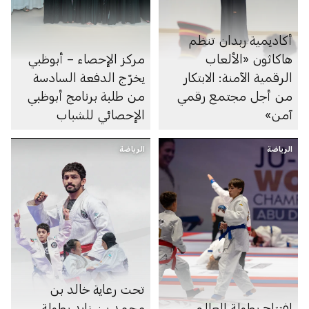
أكاديمية ربدان تنظم
هاكاثون «الألعاب
مركز الإحصاء – أبوظبي
الرقمية الآمنة: الابتكار
يخرّج الدفعة السادسة
من أجل مجتمع رقمي
من طلبة برنامج أبوظبي
آمن»
الإحصائي للشباب
الرياضة
الرياضة
تحت رعاية خالد بن
افتتاح بطولة العالم
محمد بن زايد بطولة