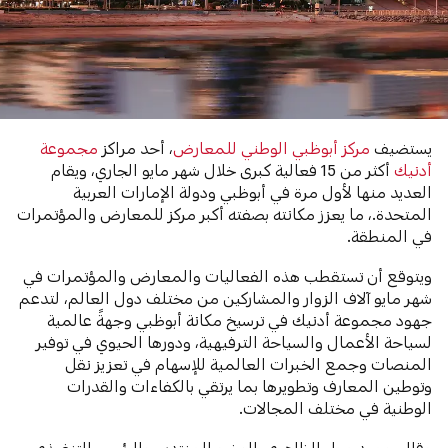
يستضيف
مركز أبوظبي الوطني للمعارض
، أحد مراكز
مجموعة
أدنيك
أكثر من 15 فعالية كبرى خلال شهر مايو الجاري، ويقام
العديد منها لأول مرة في أبوظبي ودولة الإمارات العربية
المتحدة.، ما يعزز مكانته بصفته أكبر مركز للمعارض والمؤتمرات
في المنطقة.
ويتوقع أن تستقطب هذه الفعاليات والمعارض والمؤتمرات في
شهر مايو آلاف الزوار والمشاركين من مختلف دول العالم، لتدعم
جهود مجموعة أدنيك في ترسيخ مكانة أبوظبي وجهةً عالمية
لسياحة الأعمال والسياحة الترفيهية، ودورها الحيوي في توفير
المنصات وجمع الخبرات العالمية للإسهام في تعزيز نقل
وتوطين المعارف وتطويرها بما يرتقي بالكفاءات والقدرات
الوطنية في مختلف المجالات.
وقال حميد مطر الظاهري، العضو المنتدب والرئيس التنفيذي