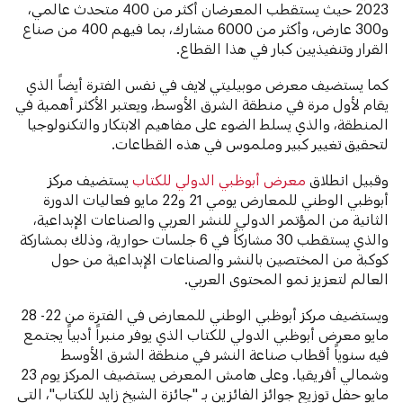
2023 حيث يستقطب المعرضان أكثر من 400 متحدث عالمي،
و300 عارض، وأكثر من 6000 مشارك، بما فيهم 400 من صناع
القرار وتنفيذيين كبار في هذا القطاع.
كما يستضيف معرض موبيليتي لايف في نفس الفترة أيضاً الذي
يقام لأول مرة في منطقة الشرق الأوسط، ويعتبر الأكثر أهمية في
المنطقة، والذي يسلط الضوء على مفاهيم الابتكار والتكنولوجيا
لتحقيق تغيير كبير وملموس في هذه القطاعات.
وقبيل انطلاق
معرض أبوظبي الدولي للكتاب
يستضيف مركز
أبوظبي الوطني للمعارض يومي 21 و22 مايو فعاليات الدورة
الثانية من المؤتمر الدولي للنشر العربي والصناعات الإبداعية،
والذي يستقطب 30 مشاركاً في 6 جلسات حوارية، وذلك بمشاركة
كوكبة من المختصين بالنشر والصناعات الإبداعية من حول
العالم لتعزيز نمو المحتوى العربي.
ويستضيف مركز أبوظبي الوطني للمعارض في الفترة من 22- 28
مايو معرض أبوظبي الدولي للكتاب الذي يوفر منبراً أدبياً يجتمع
فيه سنوياً أقطاب صناعة النشر في منطقة الشرق الأوسط
وشمالي أفريقيا. وعلى هامش المعرض يستضيف المركز يوم 23
مايو حفل توزيع جوائز الفائزين بـ "جائزة الشيخ زايد للكتاب"، التي