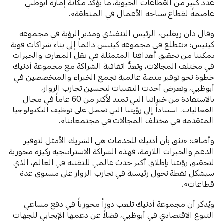
عدد كبير من القطاعات الحيوية، ما يؤكد مكانة إمارة أبوظبي
عاصمةً لقطاع سياحة الأعمال في المنطقة».
وقال دان ريفلين، الرئيس التنفيذي ومدير الرؤية في مجموعة
كينيس: «نتطلع في مجموعة كينيس دائماً إلى بناء شراكات قوية
تمكننا من تحقيق أهدافنا المتمثلة في نقل المعارف والخبرات
في مختلف المجالات، وتعدُّ اتفاقية الشراكة مع مجموعة أدنيك
خطوة نحو توفير منصة عالمية تجمع الخبراء والمتخصصين في
أبوظبي، وتعرض أحدث التقنيات لتحسين تجارب الزوار،
بالاستفادة من خبراتنا التي تمتد لأكثر من 60 عاماً في مجال
الفعاليات، استناداً إلى رؤيتنا التي تعمل على توظيف التكنولوجيا
المتقدمة في مختلف المجالات في مجتمعاتنا».
وأضاف: «نثق بأن أدنيك للخدمات هي الشريك الأمثل لتوفير
الدعم والخبرات اللازمة، فهذه الشراكة الاستراتيجية ركيزة محورية
لتحقيق رؤيتنا بإطلاق أكبر حدث عالمي للتقنية في العالم، الذي
سيشكل نقطة تحول رئيسية في تجارب الزوار على مستوى عدة
قطاعات».
ويُذكر أن مجموعة أدنيك تلعب دوراً محورياً في دفع مساعي
التنوع الاقتصادي في أبوظبي، فضلاً عن دعمها الإيجابي للجهات