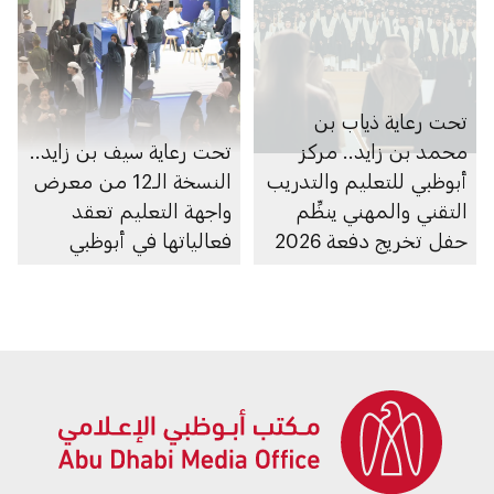
تحت رعاية ذياب بن
محمد بن زايد.. مركز
تحت رعاية سيف بن زايد..
أبوظبي للتعليم والتدريب
النسخة الـ12 من معرض
التقني والمهني ينظِّم
واجهة التعليم تعقد
حفل تخريج دفعة 2026
فعالياتها في أبوظبي
في مدارس التكنولوجيا
التطبيقية