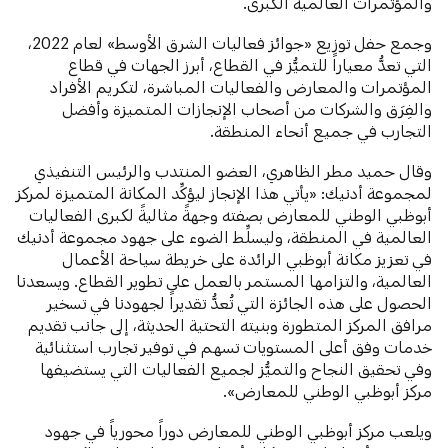
والمؤتمرات العالمية الكبرى.
وجمع حفل توزيع «جوائز فعاليات الشرق الأوسط» لعام 2022،
التي تعدُّ معياراً للتميُّز في القطاع، أبرز الجهات في قطاع
المؤتمرات والمعارض والفعاليات المباشرة، لتكريم الأفراد
والفِرَق والشركات من أصحاب الإنجازات المتميزة وأفضل
التجارب في جميع أنحاء المنطقة.
وقال حميد مطر الظاهري، العضو المنتدب والرئيس التنفيذي
لمجموعة أدنيك: «يأتي هذا الإنجاز ليؤكِّد المكانة المتميزة لمركز
أبوظبي الوطني للمعارض بصفته وجهةً مثاليةً لكبرى الفعاليات
العالمية في المنطقة، وليسلِّط الضوء على جهود مجموعة أدنيك
في تعزيز مكانة أبوظبي الرائدة على خريطة سياحة الأعمال
العالمية، والتزامها المستمر بالعمل على تطوير القطاع. ويسعدنا
الحصول على هذه الجائزة التي تُعدُّ تقديراً لجهودنا في تسخير
مرافق المركز المتطورة وبنيته التحتية الحديثة، إلى جانب تقديم
خدمات وفق أعلى المستويات تسهم في توفير تجارب استثنائية
وفي تحقيق النجاح والتميُّز لجميع الفعاليات التي يستضيفها
مركز أبوظبي الوطني للمعارض».
ويلعب مركز أبوظبي الوطني للمعارض دوراً محورياً في جهود