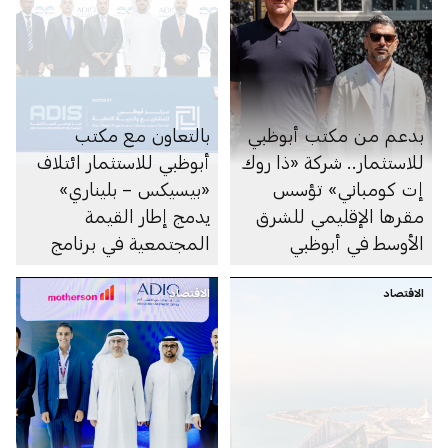
بدعم من مكتب أبوظبي
بالتعاون مع مكتب
للاستثمار.. شركة «ذا روك
أبوظبي للاستثمار ائتلاف
إت كومباني» تؤسس
«بيسيكس – بليناري»
مقرها الإقليمي للشرق
يدمج إطار القيمة
الأوسط في أبوظبي
المجتمعية في برنامج
أبوظبي لمشاريع
الاقتصاد
الاقتصاد
المدارس المنفذة وفق
نموذج الشراكة بين
القطاعين العام والخاص