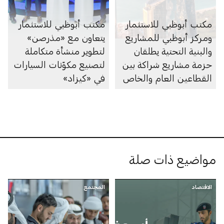
مكتب أبوظبي للاستثمار
مكتب أبوظبي للاستثمار
ومركز أبوظبي للمشاريع
يتعاون مع «مذرصن»
والبنية التحتية يطلقان
لتطوير منشأة متكاملة
حزمة مشاريع شراكة بين
لتصنيع مكوّنات السيارات
القطاعين العام والخاص
في «كيزاد»
بقيمة 55 مليار درهم
مواضيع ذات صلة
الاقتصاد
المجتمع