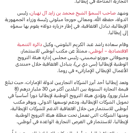
التجارية المتاحة في إيطاليا.
وشهد
صاحب السموّ الشيخ محمد بن زايد آل نهيان
، رئيس
الدولة، حفظه الله، ومعالي جورجا ميلوني رئيسة وزراء الجمهورية
الإيطالية، تبادل الاتفاقية، في إطار «زيارة دولة» يقوم بها سموّه
إلى إيطاليا.
وقام سعادة راشد عبد الكريم البلوشي، وكيل
دائرة التنمية
الاقتصادية – أبوظبي
، ممثلاً عن مكتب أبوظبي للاستثمار،
وجيوفاني جورنو تيمبيني، رئيس مجلس إدارة هيئة الترويج
الوطنية لإيطاليا (سي دي بي)، بتبادل الاتفاقية خلال «منتدى
الأعمال الإيطالي الإماراتي» في روما.
وتعد إيطاليا أحد أبرز الشركاء التجاريين لدولة الإمارات، حيث تبلغ
قيمة التجارة السنوية بين البلدين أكثر من 30 مليار درهم (8
مليار يورو). وتؤدي هيئة الترويج الوطنية لإيطاليا دوراً أساسياً في
تمويل الشركات الإيطالية، ودعم توسعها الدولي. ويوفر مكتب
أبوظبي للاستثمار من خلال الاتفاقية الدعم للشركات الإيطالية،
ومنها الشركات التي تعمل تحت مظلة هيئة الترويج الوطنية
لإيطاليا، للاستثمار في الفرص التجارية الواعدة في أبوظبي.