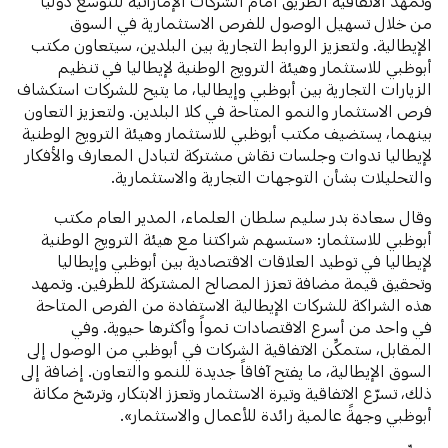
وتمهد الاتفاقية الطريق أمام الشركات الإماراتية للتوسع دولياً
من خلال تسهيل الوصول للفرص الاستثمارية في السوق
الإيطالية. ولتعزيز الروابط التجارية بين البلدين، سيتعاون مكتب
أبوظبي للاستثمار وهيئة الترويج الوطنية لإيطاليا في تنظيم
الزيارات التجارية بين أبوظبي وإيطاليا، ما يتيح للشركات استكشاف
فرص الاستثمار والنمو المتاحة في كلا البلدين. ولتعزيز التعاون
بينهما، يستضيف مكتب أبوظبي للاستثمار وهيئة الترويج الوطنية
لإيطاليا ندوات وجلسات نقاش مشتركة لتبادل المعارف والأفكار
والتحليلات بشأن التوجهات التجارية والاستثمارية.
وقال سعادة بدر سليم سلطان العلماء، المدير العام مكتب
أبوظبي للاستثمار: «ستسهم شراكتنا مع هيئة الترويج الوطنية
لإيطاليا في توطيد العلاقات الاقتصادية بين أبوظبي وإيطاليا
وتحقيق قيمة مضافة تعزز المصالح المشتركة للطرفين. وتمهد
هذه الشراكة للشركات الإيطالية الاستفادة من الفرص المتاحة
في واحد من أسرع الاقتصادات نمواً وأكثرها حيوية. وفي
المقابل، ستمكِّن الاتفاقية الشركات في أبوظبي من الوصول إلى
السوق الإيطالية، ما يفتح آفاقاً جديدة للنمو والتعاون. إضافة إلى
ذلك، تسرّع الاتفاقية وتيرة الاستثمار وتعزز الابتكار، وترسّخ مكانة
أبوظبي وجهةً عالمية رائدة للأعمال والاستثمار».