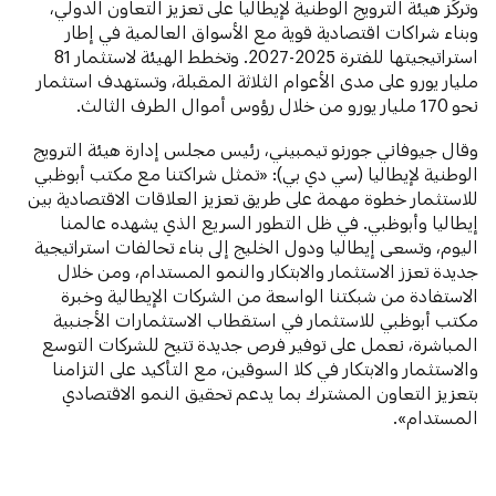
وتركِّز هيئة الترويج الوطنية لإيطاليا على تعزيز التعاون الدولي،
وبناء شراكات اقتصادية قوية مع الأسواق العالمية في إطار
استراتيجيتها للفترة 2025-2027. وتخطط الهيئة لاستثمار 81
مليار يورو على مدى الأعوام الثلاثة المقبلة، وتستهدف استثمار
نحو 170 مليار يورو من خلال رؤوس أموال الطرف الثالث.
وقال جيوفاني جورنو تيمبيني، رئيس مجلس إدارة هيئة الترويج
الوطنية لإيطاليا (سي دي بي): «تمثل شراكتنا مع مكتب أبوظبي
للاستثمار خطوة مهمة على طريق تعزيز العلاقات الاقتصادية بين
إيطاليا وأبوظبي. في ظل التطور السريع الذي يشهده عالمنا
اليوم، وتسعى إيطاليا ودول الخليج إلى بناء تحالفات استراتيجية
جديدة تعزز الاستثمار والابتكار والنمو المستدام، ومن خلال
الاستفادة من شبكتنا الواسعة من الشركات الإيطالية وخبرة
مكتب أبوظبي للاستثمار في استقطاب الاستثمارات الأجنبية
المباشرة، نعمل على توفير فرص جديدة تتيح للشركات التوسع
والاستثمار والابتكار في كلا السوقين، مع التأكيد على التزامنا
بتعزيز التعاون المشترك بما يدعم تحقيق النمو الاقتصادي
المستدام».