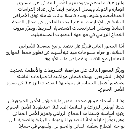
والزراعية، ما يدعم جهود تعزيز الأمن الغذائي على مستوى
الإمارة والدولة. ويعمل البرنامج أيضاً على إعداد الدراسات
المتخصِّصة ونشرها، وبناء قاعدة بيانات شاملة توثِّق الأمراض
النباتية في الإمارة، ما يدعم البحث العلمي في مجال الصحة
النباتية ويحسِّن استراتيجيات الاستجابة السريعة، ويعزِّز مرونة
القطاع الزراعي في مواجهة التحديات المستقبلية.
أمّا المحور الثاني فيركِّز على تنفيذ برامج مسحية للأمراض
النباتية، وإجراء مسوحات ميدانية تُسهم في تطوير خطط الطوارئ
للتعامل مع الآفات والأمراض ذات الأولوية.
ويركِّز المحور الثالث على مراجعة التشريعات والأنظمة لتحديث
الإطار التشريعي، بهدف ضمان مواكبته للاحتياجات الناشئة
وتحقيق أفضل المعايير في مواجهة التحديات الزراعية في محور
الأمن الحيوي.
وقالت أسماء عبدي محمد، مدير إدارة شؤون الأمن الحيوي في
هيئة أبوظبي للزراعة والسلامة الغذائية: «منظومة الأمن الحيوي
ركيزة أساسية لاستدامة القطاع الزراعي وتعزيز الأمن الغذائي.
وهي توفِّر إطاراً شاملاً للتصدي للتهديدات البيئية والصحية التي
تواجه القطاع بشقّيه النباتي والحيواني، وتُسهم في حماية