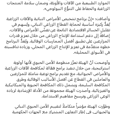
الموارد الطبيعية من الآفات والأوبئة، وضمان سلامة المنتجات
الزراعية والحفاظ على التنوُّع البيولوجي».
وأضافت: «إنَّ برنامج تشخيص الأمراض النباتية والآفات الزراعية
يُعَدُّ ركيزة أساسية لحماية القطاع الزراعي النباتي، ويُسهم في
تقليل الخسائر الاقتصادية الناتجة عن تفشّي الأمراض والآفات،
إضافةً إلى دعم استدامة الإنتاج الزراعي من خلال تعزيز قدرات
المزارعين على تطبيق أفضل الممارسات الوقائية. ويُعَدُّ البرنامج
خطوة متقدِّمة في تعزيز الإنتاج الزراعي المحلي، وزيادة تنافسيته
في الأسواق المحلية».
وأوضحت أنَّ الهيئة تعزِّز منظومة الأمن الحيوي لأنها أولوية
استراتيجية، من خلال تنفيذ برامج فعّالة لمكافحة الآفات الزراعية
والأمراض الحيوانية، مع تقديم برامج توعية شاملة للمزارعين
والعاملين في القطاع عن أفضل الأساليب الوقائية وطرق
المكافحة السليمة، ويشمل ذلك المكافحة الحيوية والميكانيكية
والفيزيائية. وأصدرت الهيئة مجموعة من الأدلة الإرشادية لزيادة
الوعي الزراعي وترسيخ مفاهيم الاستدامة.
وطوَّرت الهيئة مؤشراً متكاملاً لتقييم الأمن الحيوي النباتي
والحيواني، في إطار التعاون المشترك مع الجهات الحكومية