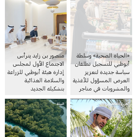
«الحياة الصحية» وسلطة
منصور بن زايد يترأس
أبوظبي للتسجيل تطلقان
الاجتماع الأول لمجلس
سياسة جديدة لتعزيز
إدارة هيئة أبوظبي للزراعة
العرض المسؤول للأغذية
والسلامة الغذائية
والمشروبات في متاجر
بتشكيله الجديد
السوبرماركت ومنصاتها
الفن والثقافة
الإلكترونية
البيئة