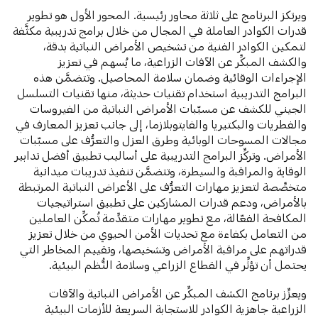
ويرتكز البرنامج على ثلاثة محاور رئيسية. المحور الأول هو تطوير
قدرات الكوادر العاملة في المجال من خلال برامج تدريبية مكثَّفة
لتمكين الكوادر الفنية من تشخيص الأمراض النباتية بدقة،
والكشف المبكِّر عن الآفات الزراعية، ما يُسهم في تعزيز
الإجراءات الوقائية وضمان سلامة المحاصيل. وتتضمَّن هذه
البرامج التدريبية استخدام تقنيات حديثة، منها تقنيات التسلسل
الجيني للكشف عن مسبّبات الأمراض النباتية من الفيروسات
والفطريات والبكتيريا والفايتوبلازما، إلى جانب تعزيز المعارف في
مجالات المسوحات الوبائية وطرق العزل والتعرُّف على مسبّبات
الأمراض. وتركِّز البرامج التدريبية على أساليب تطبيق أفضل تدابير
الوقاية والمراقبة والسيطرة، وتتضمَّن تنفيذ تدريبات ميدانية
متخصِّصة لتعزيز مهارات التعرُّف على الأعراض النباتية المرتبطة
بالأمراض، ودعم قدرات المشاركين على تطبيق استراتيجيات
المكافحة الفعّالة، مع تطوير مهارات متقدِّمة تُمكِّن العاملين
من التعامل بكفاءة مع تحديات الأمن الحيوي من خلال تعزيز
قدراتهم على مراقبة الأمراض وتشخيصها، وتقييم المخاطر التي
يحتمل أن تؤثِّر في القطاع الزراعي وسلامة النُّظم البيئية.
ويعزِّز برنامج الكشف المبكِّر عن الأمراض النباتية والآفات
الزراعية جاهزية الكوادر للاستجابة السريعة للأزمات البيئية