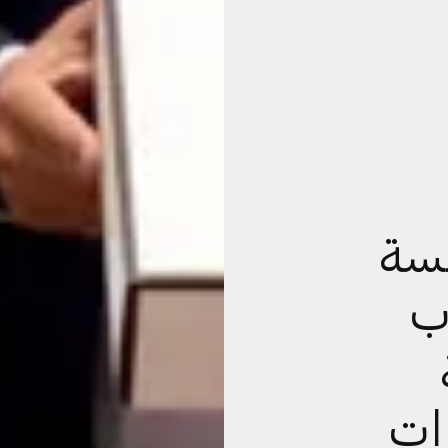
سة
ب
ات