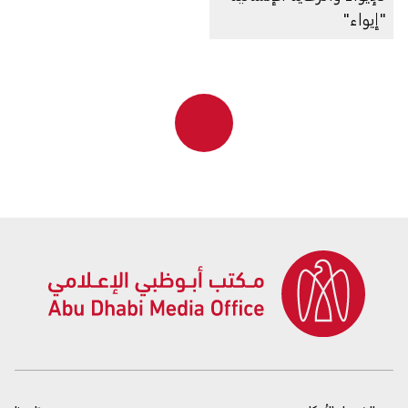
"إيواء"