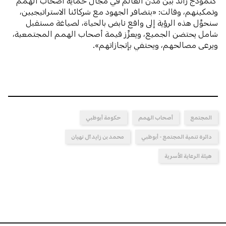
كنموذج رائد بين مدن العالم في مجال حماية أصحاب الهمم
وتمكينهم، وقالت: «بتضافر الجهود مع شركائنا الاستراتيجيين،
سنحوِّل هذه الرؤية إلى واقع نابض بالحياة، لصياغة مستقبل
شامل يحتضن الجميع، ويعزِّز قيمة أصحاب الهمم المجتمعية،
ويرعى مصالحهم، ويحتفي بإنجازاتهم».
المجتمع
أصحاب الهمم
حكومة أبوظبي
دائرة تنمية المجتمع - أبوظبي
محمد بن زايد آل نهيان
هيئة الرعاية الأسرية