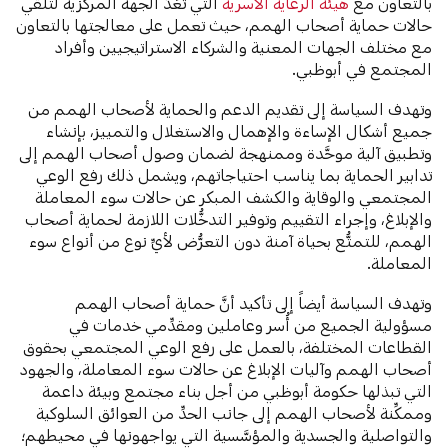
بالتعاون مع
هيئة الرعاية الأسرية
التي تُعَدُّ الجهة المركزية لتلقّي
حالات حماية أصحاب الهمم، حيث تعمل على معالجتها بالتعاون
مع مختلف الجهات المعنية والشركاء الاستراتيجيين وأفراد
المجتمع في أبوظبي.
وتهدف السياسة إلى تقديم الدعم والحماية لأصحاب الهمم من
جميع أشكال الإساءة والإهمال والاستغلال والتمييز، بإنشاء
وتطبيق آلية موحَّدة وممنهجة لضمان وصول أصحاب الهمم إلى
تدابير الحماية بما يناسب احتياجاتهم، ويشمل ذلك رفع الوعي
المجتمعي والوقاية والكشف المبكر عن حالات سوء المعاملة
والإبلاغ، وإجراء التقييم وتوفير التدخُّلات اللازمة لحماية أصحاب
الهمم، للتمتُّع بحياة آمنة دون التعرُّض لأيِّ نوع من أنواع سوء
المعاملة.
وتهدف السياسة أيضاً إلى تأكيد أنَّ حماية أصحاب الهمم
مسؤولية الجميع من أُسر وعاملين ومقدِّمي خدمات في
القطاعات المختلفة، بالعمل على رفع الوعي المجتمعي بحقوق
أصحاب الهمم وآليات الإبلاغ عن حالات سوء المعاملة، والجهود
التي تبذلها حكومة أبوظبي من أجل بناء مجتمع وبيئة داعمة
وممكِّنة لأصحاب الهمم إلى جانب الحدِّ من العوائق السلوكية
والتواصلية والجسدية والمؤسَّسية التي يواجهونها في محيطهم؛