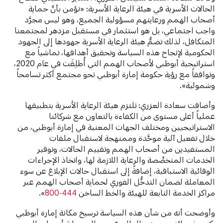
الحالات الأسرية في هيئة الرعاية الأسرية: «نؤمن بأنَّ حماية
أصحاب الهمم ورعايتهم مسؤولية الجميع، وهو ليس مجرَّد
واجب اجتماعي، بل هو استثمار في مستقبل مزدهر لمجتمعنا
المتكافل، لذلك تضمُّ هيئة الرعاية الأسرية جهودها إلى الجهود
الحكومية لإنجاح هذه السياسة وتحقيق أهدافها، تماشياً مع
استراتيجية أبوظبي لأصحاب الهمم التي أُطلِقَت في عام 2020،
وتوافقاً مع رؤية حكومة إمارة أبوظبي نحو مجتمع أكثر تسامحاً
وشمولية».
وأضافت سعادة العزري: تلتزم هيئة الرعاية الأسرية بتطبيقها
عملياً أعلى مستوى من الكفاءة بالتعاون مع شركائنا
الاستراتيجيين ومختلف الجهات المعنية في إمارة أبوظبي، من
خلال تفعيل آلية موحَّدة وممنهجة لاستقبال ملفات
المستفيدين من أصحاب الهمم وتقييم الحالات، وتوفير
الخدمات المتخصِّصة والرعاية اللازمة لها، واتخاذ الإجراءات
الوقائية الاستباقية، إضافةً إلى استقبال حالات الإبلاغ عن سوء
المعاملة لضمان التدخُّل الفوري لحماية أصحاب الهمم عبر
مراكز الخدمة التابعة للهيئة والخط الساخن
444-800
».
وأوضحت أنه من شأن هذه السياسة ترسيخ مكانة إمارة أبوظبي