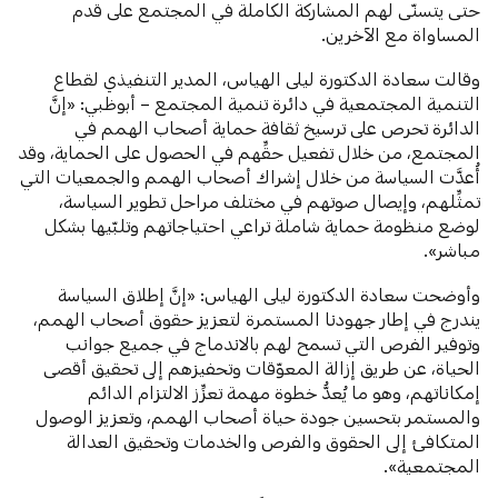
حتى يتسنّى لهم المشاركة الكاملة في المجتمع على قدم
المساواة مع الآخرين.
وقالت سعادة الدكتورة ليلى الهياس، المدير التنفيذي لقطاع
التنمية المجتمعية في دائرة تنمية المجتمع – أبوظبي: «إنَّ
الدائرة تحرص على ترسيخ ثقافة حماية أصحاب الهمم في
المجتمع، من خلال تفعيل حقِّهم في الحصول على الحماية، وقد
أُعدَّت السياسة من خلال إشراك أصحاب الهمم والجمعيات التي
تمثِّلهم، وإيصال صوتهم في مختلف مراحل تطوير السياسة،
لوضع منظومة حماية شاملة تراعي احتياجاتهم وتلبّيها بشكل
مباشر».
وأوضحت سعادة الدكتورة ليلى الهياس: «إنَّ إطلاق السياسة
يندرج في إطار جهودنا المستمرة لتعزيز حقوق أصحاب الهمم،
وتوفير الفرص التي تسمح لهم بالاندماج في جميع جوانب
الحياة، عن طريق إزالة المعوّقات وتحفيزهم إلى تحقيق أقصى
إمكاناتهم، وهو ما يُعدُّ خطوة مهمة تعزِّز الالتزام الدائم
والمستمر بتحسين جودة حياة أصحاب الهمم، وتعزيز الوصول
المتكافئ إلى الحقوق والفرص والخدمات وتحقيق العدالة
المجتمعية».