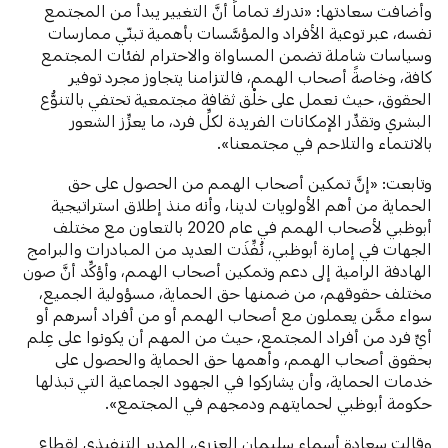
وأضافت سعادتها: «ندرك تماماً أنَّ التغيير يبدأ من المجتمع
نفسه، عبر توعية الأفراد والمؤسَّسات بأهمية تبنّي ممارسات
وسياسات شاملة تضمن المساواة والاحترام لفئات المجتمع
كافة، وخاصةً أصحاب الهمم، فالتزامنا يتجاوز مجرد توفير
الحقوق، حيث نعمل على خلْق ثقافة مجتمعية تحتفي بالتنوُّع
البشري وتقدِّر الإمكانات الفريدة لكلِّ فرد، ما يعزِّز الشعور
بالانتماء والتلاحم في مجتمعنا».
وتابعت: «إنَّ تمكين أصحاب الهمم من الحصول على حق
الحماية من أهم الأولويات لدينا، وأنه منذ إطلاق استراتيجية
أبوظبي لأصحاب الهمم في عام 2020 بالتعاون مع مختلف
الجهات في إمارة أبوظبي، نُفِّذَت العديد من المبادرات والبرامج
الهادفة الرامية إلى دعم وتمكين أصحاب الهمم، وأؤكِّد أنَّ صون
مختلف حقوقهم، من ضمنها حق الحماية، مسؤولية الجميع،
سواء ممَّن يعملون مع أصحاب الهمم أو من أفراد أسرهم أو
أيِّ فرد من أفراد المجتمع، حيث من المهم أن يكونوا على عِلم
بحقوق أصحاب الهمم، وأهمها حق الحماية والحصول على
خدمات الحماية، وأن يشاركوا في الجهود الجماعية التي تبذلها
حكومة أبوظبي لحمايتهم ودمجهم في المجتمع».
وقالت سعادة أسماء سليمان العزري، المدير التنفيذي لقطاع