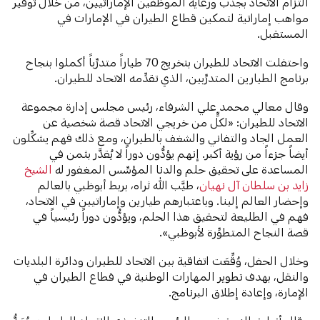
التزام الاتحاد بجذب ورعاية الموظفين الإماراتيين، من خلال توفير
مواهب إماراتية لتمكين قطاع الطيران في الإمارات في
المستقبل.
واحتفلت الاتحاد للطيران بتخريج 70 طياراً متدرِّباً أكملوا بنجاح
برنامج الطيارين المتدرِّبين، الذي تقدِّمه الاتحاد للطيران.
وقال معالي محمد علي الشرفاء، رئيس مجلس إدارة مجموعة
الاتحاد للطيران: «لكلٍّ من خريجي الاتحاد قصة شخصية عن
العمل الجاد والتفاني والشغف بالطيران، ومع ذلك فهم يشكِّلون
أيضاً جزءاً من رؤية أكبر. إنهم يؤدُّون دوراً لا يُقدَّر بثمن في
المساعدة على تحقيق حلم والدنا المؤسِّس المغفور له
الشيخ
زايد بن سلطان آل نهيان
، طيَّب الله ثراه، بربط أبوظبي بالعالم
وإحضار العالم إلينا. وباعتبارهم طيارين وإماراتيين في الاتحاد،
فهم في الطليعة لتحقيق هذا الحلم، ويؤدُّون دوراً رئيسياً في
قصة النجاح المتطوِّرة لأبوظبي».
وخلال الحفل، وُقِّعَت اتفاقية بين الاتحاد للطيران ودائرة البلديات
والنقل، بهدف تطوير المهارات الوطنية في قطاع الطيران في
الإمارة، وإعادة إطلاق البرنامج.