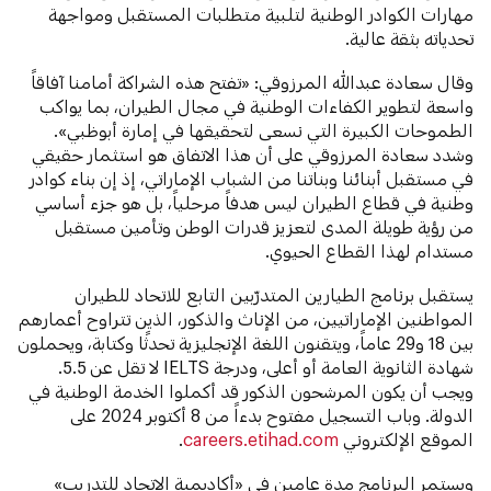
مهارات الكوادر الوطنية لتلبية متطلبات المستقبل ومواجهة
تحدياته بثقة عالية.
وقال سعادة عبدالله المرزوقي: «تفتح هذه الشراكة أمامنا آفاقاً
واسعة لتطوير الكفاءات الوطنية في مجال الطيران، بما يواكب
الطموحات الكبيرة التي نسعى لتحقيقها في إمارة أبوظبي».
وشدد سعادة المرزوقي على أن هذا الاتفاق هو استثمار حقيقي
في مستقبل أبنائنا وبناتنا من الشباب الإماراتي، إذ إن بناء كوادر
وطنية في قطاع الطيران ليس هدفاً مرحلياً، بل هو جزء أساسي
من رؤية طويلة المدى لتعزيز قدرات الوطن وتأمين مستقبل
مستدام لهذا القطاع الحيوي.
يستقبل برنامج الطيارين المتدرّبين التابع للاتحاد للطيران
المواطنين الإماراتيين، من الإناث والذكور، الذين تتراوح أعمارهم
بين 18 و29 عاماً، ويتقنون اللغة الإنجليزية تحدثًا وكتابة، ويحملون
شهادة الثانوية العامة أو أعلى، ودرجة IELTS لا تقل عن 5.5.
ويجب أن يكون المرشحون الذكور قد أكملوا الخدمة الوطنية في
الدولة. وباب التسجيل مفتوح بدءاً من 8 أكتوبر 2024 على
الموقع الإلكتروني
careers.etihad.com
.
ويستمر البرنامج مدة عامين في «أكاديمية الاتحاد للتدريب»