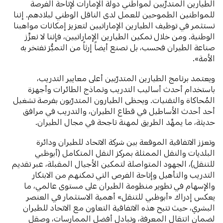
الطيارين المتدرِّبين لمواطني دولة الإمارات لإتاحة الفرصة
للمواطنين الطموحين للعمل لدى الناقل الوطني لبلادهم. إننا
نستثمر في توظيف الطيارين الإماراتيين لتعزيز إمكانات مواهبنا
الوطنية. ومن خلال تمكين الطيارين الإماراتيين، فإننا لا نعزِّز
صناعة الطيران فحسب، بل نصنع أيضاً إرثاً من التميُّز تفتخر به
الأمة».
ويعتمد برنامج الطيارين المتدرّبين أعلى معايير التدريب،
باستخدام أحدث أساليب التدريب ونماذج الطائرات وأجهزة
المُحاكاة والتقنيات. ويحظى الطيارون المتدرّبون بفرصة تشغيل
أحد أحدث الأساطيل في قطاع الطيران، والتدريب في مرافق
حديثة، ما يمهِّد الطريق لمهنة ناجحة في مجال الطيران.
وتعزز الاتفاقية الموقعة بين شركة الاتحاد للطيران ودائرة
البلديات والنقل الممثلة بمركز النقل المتكامل (أبوظبي
للتنقل)، الجهود المتواصلة لتمكين الأجيال المقبلة، عبر تقديم
التدريب والتأهيل وإتاحة الفرص التي تمكنهم من الابتكار
والإسهام في تطوير منظومة الطيران على مستوى عالمي، ما
يعكس إدراك «أبوظبي للتنقل» أهمية الاستثمار في العنصر
البشري، حيث تتيح هذه الاتفاقية التعاون مع الاتحاد للطيران
لضمان انتقال المعرفة، وتبادل أفضل الممارسات، وصقل