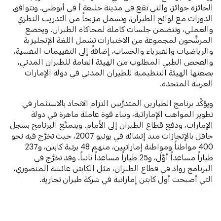
الحائزة جوائز، والتي تقع في مدينة خليفة أ في أبوظبي. وتتوافق
الدورات مع لوائح الطيران، وتشمل مزيجاً من التدريب النظري
والعملي، وتتضمن جلسات كاملة لمحاكاة الطيران. ويخضع
المرشَّحون لمجموعة من الاختبارات تشمل اللغة الإنجليزية
والرياضيات والفيزياء والحساب، إضافةً إلى التقييمات النفسية،
والفحص الطبي المطلوب من الهيئة العامة للطيران المدني،
بصفتها الهيئة التنظيمية للطيران المدني في دولة الإمارات
العربية المتحدة.
ويؤكِّد برنامج الطيارين المتدرِّبين التزام الاتحاد بالاستثمار في
تطوير المواهب الإماراتية، وبناء قوة عاملة ماهرة في دولة
الإمارات، ودفع قطاع الطيران إلى الأمام. ويتمتَّع البرنامج بسجل
حافل بالإنجازات منذ إنشائه في يونيو 2007، حيث تخرَّج فيه نحو
400 مواطناً ومواطنة إماراتيين، منهم 48 برتبة كابتن، و237
طياراً مساعداً أوَّلَ، و25 طياراً مساعداً ثانياً. وقد تخرَّج في
البرنامج رواد في قطاع الطيران، مثل الكابتن عائشة المنصوري،
التي أصبحت أول كابتن إماراتية في شركة طيران تجارية.