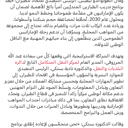
وقال أنطونوالدو نيفيس، الرئيس التنفيذي للاتحاد للطيران: «يُعَدُّ
برنامج تدريب الطيارين المتدرِّبين أمراً بالغ الأهمية لضمان أن
يكون الإماراتيون في مقدِّمة طموحاتنا وخطط النمو لدينا.
وبحلول عام 2030، نُخطِّط لمضاعفة حجم شبكتنا وأسطولنا،
وزيادة عدد الركاب ثلاث مرات، وللقيام بذلك، نحتاج إلى مجموعة
من المواهب المحلية. ويشرِّفنا أن ندعم رحلة الإماراتيين
الطموحين الذين يتطلَّعون إلى بناء حياتهم المهنية مع الناقل
الوطني للدولة».
وتهدف الشراكة الاستراتيجية التي وقعها كلّ من سعادة عبد الله
المرزوقي، المدير العام
لمركز النقل المتكامل
التابع ل
دائرة
البلديات والنقل
، والدكتورة نادية بستكي، الرئيس التنفيذي
للموارد البشرية والشؤون المؤسسية في الاتحاد للطيران، إلى
تطوير المهارات المحلية وتحسين مشاركة العملاء من خلال تعزيز
التعاون وتبادل المعلومات، وتسلّط الضوء على التزام الجهتين
بدعم مكانة أبوظبي مركزاً رائداً للتميز في قطاع الطيران. وتحدّد
الاتفاقية نطاق التعاون، بما في ذلك مبادرات اجتذاب المواهب
الإماراتية وتدريبها وتطويرها وتبادل الخبرات من خلال الندوات،
ورش العمل والبرامج المتخصصة.
وقالت الدكتورة بستكي: «نحن متحمِّسون لإعادة إطلاق برنامج