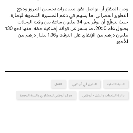
ومن المقرّر أن يواصل نفق ميناء زايد تحسين المرور ودفع
التطوير العمراني، ما يسهم في دعم المسيرة التنموية للإمارة،
حيث يتوقّع أن يوفّر نحو 34 مليون ساعة من وقت الرحلات
بحلول عام 2050، ما يسفر عن فوائد إضافية جمّة، منها نحو 130
مليون درهم من الإنفاق على الترفيه و1.36 مليار درهم من
الأجور.
البنية التحتية
الطرق في أبوظبي
النقل
دائرة البلديات والنقل - أبوظبي
مركز أبوظبي للمشاريع والبنية التحتية