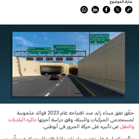
شارك الموضوع
حقّق نفق ميناء زايد منذ افتتاحه عام 2023 فوائد ملموسة
لمستخدمي المركبات وللبيئة، وفق دراسة أجرتها
دائرة البلديات
والنقل
عن تأثيره على حركة المرور في أبوظبي.
وركّزت الدراسة على نفق ميناء زايد والطرقات المتصلة به وخلُصت