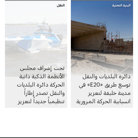
البنية التحتية
النقل
تحت إشراف مجلس
دائرة البلديات والنقل
الأنظمة الذكية ذاتية
توسع طريق «E20» في
الحركة دائرة البلديات
مدينة خليفة لتعزيز
والنقل تصدر إطاراً
انسيابية الحركة المرورية
تنظيمياً جديداً لتعزيز
الابتكار في مجال الملاحة
البحرية الذاتية في
أبوظبي