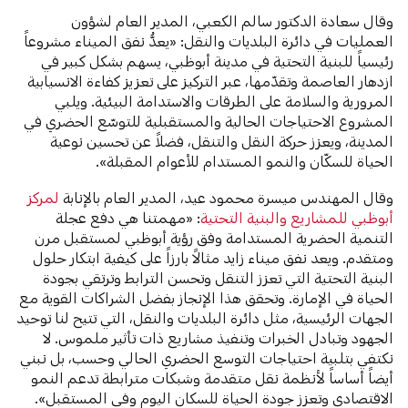
وقال سعادة الدكتور سالم الكعبي، المدير العام لشؤون
العمليات في دائرة البلديات والنقل: «يعدُّ نفق الميناء مشروعاً
رئيسياً للبنية التحتية في مدينة أبوظبي، يسهم بشكل كبير في
ازدهار العاصمة وتقدّمها، عبر التركيز على تعزيز كفاءة الانسيابية
المرورية والسلامة على الطرقات والاستدامة البيئية. ويلبي
المشروع الاحتياجات الحالية والمستقبلية للتوسّع الحضري في
المدينة، ويعزز حركة النقل والتنقل، فضلاً عن تحسين نوعية
الحياة للسكّان والنمو المستدام للأعوام المقبلة».
وقال المهندس ميسرة محمود عيد، المدير العام بالإنابة
لمركز
أبوظبي للمشاريع والبنية التحتية
: «مهمتنا هي دفع عجلة
التنمية الحضرية المستدامة وفق رؤية أبوظبي لمستقبل مرن
ومتقدم. ويعد نفق ميناء زايد مثالاً بارزاً على كيفية ابتكار حلول
البنية التحتية التي تعزز التنقل وتحسن الترابط وترتقي بجودة
الحياة في الإمارة. وتحقق هذا الإنجاز بفضل الشراكات القوية مع
الجهات الرئيسية، مثل دائرة البلديات والنقل، التي تتيح لنا توحيد
الجهود وتبادل الخبرات وتنفيذ مشاريع ذات تأثير ملموس. لا
نكتفي بتلبية احتياجات التوسع الحضري الحالي وحسب، بل نبني
أيضاً أساساً لأنظمة نقل متقدمة وشبكات مترابطة تدعم النمو
الاقتصادي وتعزز جودة الحياة للسكان اليوم وفي المستقبل».