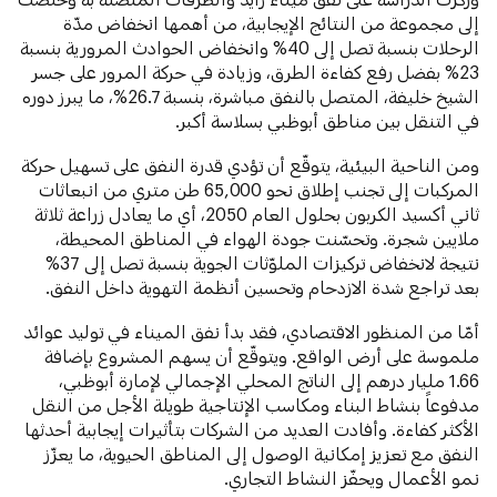
إلى مجموعة من النتائج الإيجابية، من أهمها انخفاض مدّة
الرحلات بنسبة تصل إلى 40% وانخفاض الحوادث المرورية بنسبة
23% بفضل رفع كفاءة الطرق، وزيادة في حركة المرور على جسر
الشيخ خليفة، المتصل بالنفق مباشرة، بنسبة 26.7%، ما يبرز دوره
في التنقل بين مناطق أبوظبي بسلاسة أكبر.
ومن الناحية البيئية، يتوقّع أن تؤدي قدرة النفق على تسهيل حركة
المركبات إلى تجنب إطلاق نحو 65,000 طن متري من انبعاثات
ثاني أكسيد الكربون بحلول العام 2050، أي ما يعادل زراعة ثلاثة
ملايين شجرة. وتحسّنت جودة الهواء في المناطق المحيطة،
نتيجة لانخفاض تركيزات الملوّثات الجوية بنسبة تصل إلى 37%
بعد تراجع شدة الازدحام وتحسين أنظمة التهوية داخل النفق.
أمّا من المنظور الاقتصادي، فقد بدأ نفق الميناء في توليد عوائد
ملموسة على أرض الواقع. ويتوقّع أن يسهم المشروع بإضافة
1.66 مليار درهم إلى الناتج المحلي الإجمالي لإمارة أبوظبي،
مدفوعاً بنشاط البناء ومكاسب الإنتاجية طويلة الأجل من النقل
الأكثر كفاءة. وأفادت العديد من الشركات بتأثيرات إيجابية أحدثها
النفق مع تعزيز إمكانية الوصول إلى المناطق الحيوية، ما يعزّز
نمو الأعمال ويحفّز النشاط التجاري.