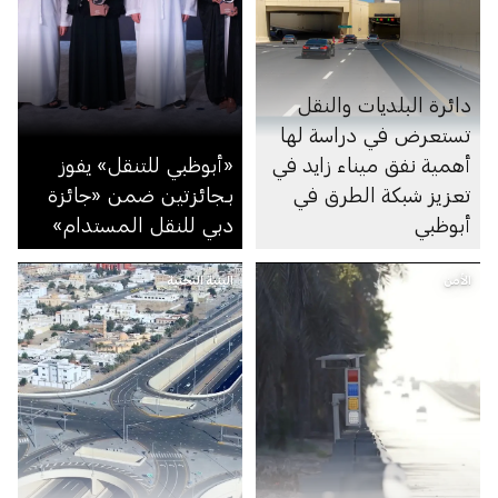
دائرة البلديات والنقل
تستعرض في دراسة لها
أهمية نفق ميناء زايد في
«أبوظبي للتنقل» يفوز
تعزيز شبكة الطرق في
بـجائزتين ضمن «جائزة
أبوظبي
دبي للنقل المستدام»
الأمن
البنية التحتية