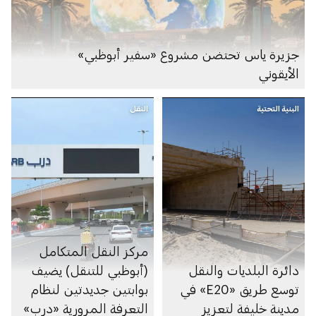
جزيرة ياس تحتضن مشروع «سفير أبوظبي»
الأيقوني
البنية التحتية
النقل
مركز النقل المتكامل
دائرة البلديات والنقل
(أبوظبي للتنقل) يضيف
توسع طريق «E20» في
بوابتين جديدتين لنظام
مدينة خليفة لتعزيز
التعرفة المرورية «درب»