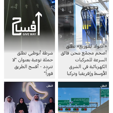
«أدنوك للتوزيع» تطلق
أضخم مجمّع شحن فائق
شرطة أبوظبي تطلق
السرعة للمركبات
حملة توعية بعنوان "لا
الكهربائية في الشرق
تتردد - أفسح الطريق
الأوسط وإفريقيا وتركيا
فوراً"
النقل
النقل