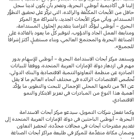
إلينا في أكاديمية أبوظبي البحرية، ونفخر بأن يكون لدينا سجل
حافل من الأبحاث المكثَّفة والرائدة، التي تركِّز على تحقيق التطوُّر
المستدام. ويأتي مركز الأبحاث الجديد، بالشراكة مع المركز
البحري – أبوظبي ليؤكِّد التزامنا بتقديم الحلول المستدامة،
ومتابعة العمل الجاد والدؤوب، لتوفير كلِّ ما يعود بالفائدة على
الصناعة البحرية والمجتمع العالمي، وبناء مستقبلٍ أكثرَ إشراقاً
للجميع».
ويستعد مركز أبحاث الاستدامة البحرية – أبوظبي للإسهام بدور
مهم في ازدهار دولة الإمارات العربية المتحدة، ووفقاً للبيانات
الصادرة عن منظمة التعاونوالتنمية الاقتصادية والبنك الدولي،
تُخصِّص الاقتصادات الرائدة في مختلف أنحاء العالم ما لا يقل
عن 1% من ناتجها المحلي الإجمالي للبحث والتطوير، ما يؤكِّد
أهمية هذا النوع من المبادرات في تعزيز الابتكار والنمو
الاقتصادي.
وكما تفعل شركات التمويل، سيدعو مركز أبحاث الاستدامة
البحرية – أبوظبي الباحثين في دولة الإمارات العربية المتحدة إلى
تقديم مقترحات أبحاث في مجالات محدَّدة، لتحفيز التعاون
وضمان مكانة متقدِّمة للمركز في طليعة مراكز أبحاث الصناعة