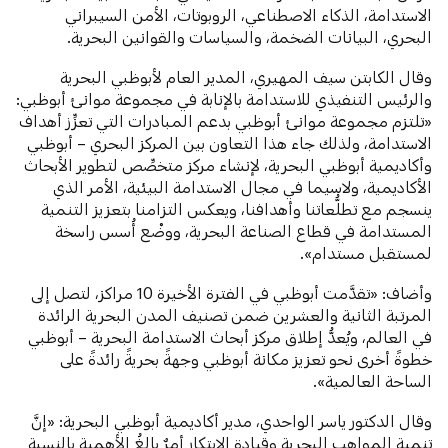
الاستدامة، الذكاء الاصطناعي، الروبوتات، الأمن السيبراني
البحري، البيانات الضخمة، والسياسات والقوانين البحرية.
وقال الكابتن سيف المهيري، المدير العام لأبوظبي البحرية
والرئيس التنفيذي للاستدامة بالإنابة في مجموعة موانئ أبوظبي:
«تلتزم مجموعة موانئ أبوظبي بدعم المبادرات التي تعزِّز أهداف
الاستدامة، ولذلك جاء هذا التعاون بين المركز البحري – أبوظبي
وأكاديمية أبوظبي البحرية، لإنشاء مركز متخصِّص لتطوير الأبحاث
الأكاديمية، ولاسيما في مجال الاستدامة البيئية، الأمر الذي
ينسجم مع تطلُّعاتنا وأهدافنا، ويعكس التزامنا بتعزيز التنمية
المستدامة في قطاع الصناعة البحرية، ووضْع أُسس راسخة
لمستقبل مستدام».
وأضاف: «تقدَّمت أبوظبي في الفترة الأخيرة 10 مراكز، لتصل إلى
المرتبة الثانية والعشرين ضمن تصنيف المدن البحرية الرائدة
في العالم، ويُعدُّ إطلاق مركز أبحاث الاستدامة البحرية – أبوظبي
خطوةً أخرى نحو تعزيز مكانة أبوظبي وجهةً بحريةً رائدةً على
الساحة العالمية».
وقال الدكتور ياسر الواحدي، مدير أكاديمية أبوظبي البحرية: «إنَّ
تنمية المواهب البحرية وقيادة الابتكار أمرٌ بالغُ الأهمية بالنسبة