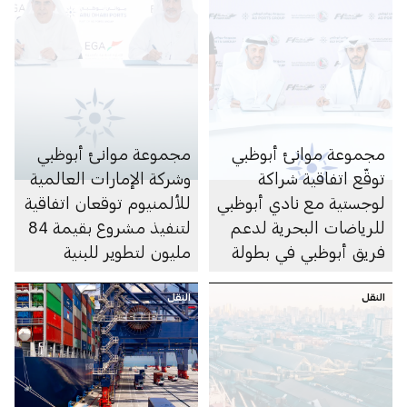
مجموعة موانئ أبوظبي
مجموعة موانئ أبوظبي
توقّع اتفاقية شراكة
وشركة الإمارات العالمية
لوجستية مع نادي أبوظبي
للألمنيوم توقعان اتفاقية
للرياضات البحرية لدعم
لتنفيذ مشروع بقيمة 84
فريق أبوظبي في بطولة
مليون لتطوير للبنية
العالم 2026 للفورمولا 1
التحتية في ميناء خليفة
النقل
للزوارق السريعة
النقل