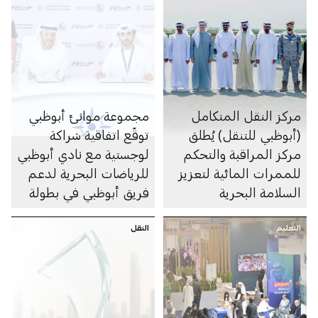
مركز النقل المتكامل
مجموعة موانئ أبوظبي
(أبوظبي للتنقل) يُطلق
توقّع اتفاقية شراكة
مركز المراقبة والتحكم
لوجستية مع نادي أبوظبي
للممرات المائية لتعزيز
للرياضات البحرية لدعم
السلامة البحرية
فريق أبوظبي في بطولة
العالم 2026 للفورمولا 1
التعليم
النقل
للزوارق السريعة