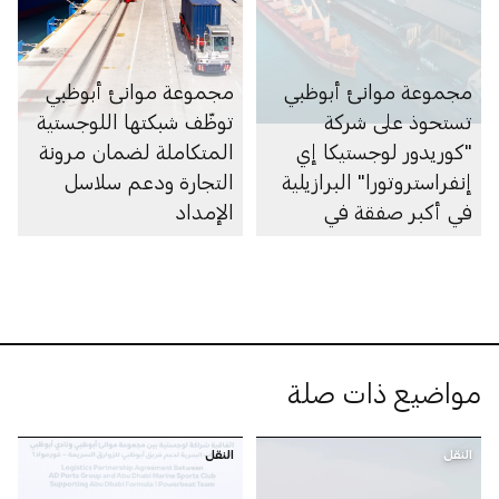
مجموعة موانئ أبوظبي
مجموعة موانئ أبوظبي
تستحوذ على شركة
توظّف شبكتها اللوجستية
"كوريدور لوجستيكا إي
المتكاملة لضمان مرونة
إنفراستروتورا" البرازيلية
التجارة ودعم سلاسل
في أكبر صفقة في
الإمداد
تاريخها بقيمة تتجاوز 3
مليارات درهم
مواضيع ذات صلة
النقل
النقل