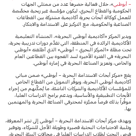
– أبوظبي
»، خلال فعالية حضرها عدد من ممثلي الجهات
الحكومية والقطاع البحري، ليكون مؤسَّسة غير ربحية مخصَّصة
للعمل كوكالة أبحاث بحرية أكاديمية مشتركة بين القطاعات
الصناعية والحكومية، مع التركيز على الاستدامة والابتكار.
ويدير المركز «أكاديمية أبوظبي البحرية»، المنشأة التعليمية
الأكاديمية الرائدة في المنطقة، التي تقدِّم دورات تدريبية بحرية،
تحت مظلة «المركز البحري – أبوظبي» الذي أطلقته «أبوظبي
البحرية» في الفترة الأخيرة لسد الفجوة بين القطاعين العام
والخاص، وتعزيز الصناعة البحرية في إمارة أبوظبي.
يقع «مركز أبحاث الاستدامة البحرية – أبوظبي» ضمن مباني
أكاديمية أبوظبي البحرية، ويوفِّر التمويل من القطاع الخاص
للمؤسَّسات الأكاديمية والشركات الناشئة، ما يُمكِّنهم من إجراء
الأبحاث التطبيقية والأساسية، ويدعم برامج الدراسات العليا،
موفِّراً بذلك فرصاً مميَّزة لمحترفي الصناعة البحرية والمهتمين
بها.
ويهدف مركز أبحاث الاستدامة البحرية – أبوظبي إلى نشر المعرفة،
وتلبية الاحتياجات البحثية قصيرة وطويلة الأجل للشركاء، وتوفير
فرص البحث لطلاب الدراسات العليا في مجالات البيئة البحرية،