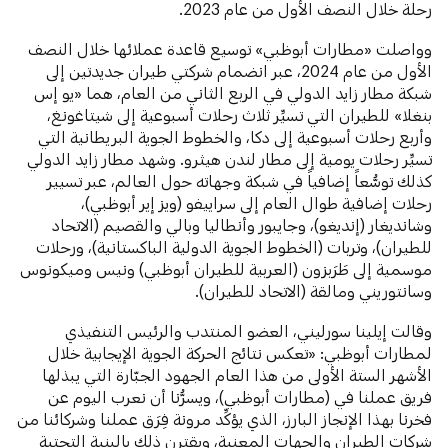
رحلة خلال النصف الأول من عام 2023.
وواصلت «مطارات أبوظبي» توسيع قاعدة عملائها خلال النصف
الأول من عام 2024، عبر انضمام شركتي طيران جديدتين إلى
شبكة مطار زايد الدولي في الربع الثاني من العام، هما «يو إس
بنغلا» للطيران التي تسيِّر ثلاث رحلات أسبوعية إلى شيتاغونغ،
وأربع رحلات أسبوعية إلى دكا، والخطوط الجوية البريطانية التي
تسيِّر رحلات يومية إلى مطار لندن هيثرو. وشهد مطار زايد الدولي
كذلك توسُّعاً إضافياً في شبكة وجهاته حول العالم، عبر تسيير
رحلات إضافية طوال العام إلى سراييفو (ويز إير أبوظبي)،
وشانديغار (إنديغو)، وجايبور وأنطاليا وبالي والقصيم (الاتحاد
للطيران)، وتربات (الخطوط الجوية الدولية الباكستانية)، ورحلات
موسمية إلى طَرَبزون (العربية للطيران أبوظبي) ونيس وميكونوس
وسانتوريني ومالقة (الاتحاد للطيران).
وقالت إيلينا سورليني، العضو المنتدب والرئيس التنفيذي
لمطارات أبوظبي: «تعكس نتائج الحركة الجوية الإيجابية خلال
الأشهر الستة الأولى من هذا العام الجهود الجبّارة التي يبذلها
فريق عملنا في (مطارات أبوظبي)، ويسرُّنا أن نعرب اليوم عن
فخرنا بهذا الإنجاز البارز، الذي يؤكِّد مرونة فِرَق عملنا وشركائنا من
شركات الطيران والجهات المعنية، ويقترن ذلك بالبنية التحتية