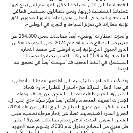
القوية لدينا التي تلبّي احتياجاتنا خلال المواسم التي تبلغ فيها
عملياتنا التشغيلية ذروتها. ونحن متفائلون بمستقبل قطاعَي
السياحة والتجارة في أبوظبي ونثق تماماً بالدور المحوري الذي
تؤديه مطاراتنا في تعزيز السياحة والتجارة في أبوظبي».
وأنجزت «مطارات أبوظبي» أيضاً معاملات شحن 254,300 طن
متري من البضائع منذ بداية عام 2024، حتى اليوم، ما يعكس
الدور الحيوي الذي تؤديه إمارة أبوظبي على صعيد التجارة
العالمية. ولا شكَّ أنَّ الشراكات الاستراتيجية والتحسينات
المستمرَّة في البنية التحتية قد أسهمت أيضاً في تحقيق هذا
الإنجاز.
وتضمَّنت المبادرات الرئيسية التي أطلقتها «مطارات أبوظبي»
في هذا الإطار الشراكة مع «أسترال للطيران»، و«الاتحاد
للطيران»، لتعزيز فاعلية عمليات الشحن بين إفريقيا ودولة
الإمارات العربية المتحدة. وافتُتِحَ أيضاً مركز شركة «دي إتش إل»
الجديد بالقرب من مدرج المطار في الربع الثاني من عام 2024،
لتعزيز القدرة الاستيعابية، فضلاً عن إنجاز مرحلة تصميم مبنى
الشحن الشرقي الجديد، لدعم إتمام معاملات شحن 1.5 مليون
طن متري من البضائع بحلول عام 2030. وتسهم هذه الجهود
مجتمعةً في ترسيخ مكانة «مطارات أبوظبي» بوابةً عالميَّةً رئيسية