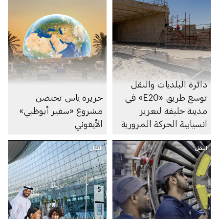
دائرة البلديات والنقل
توسع طريق «E20» في
جزيرة ياس تحتضن
مدينة خليفة لتعزيز
مشروع «سفير أبوظبي»
انسيابية الحركة المرورية
الأيقوني
النقل
النقل