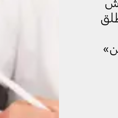
وش
لق
ن»