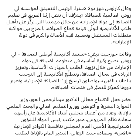
وقال كارلوس دييز دولا لاسترا، الرئيس التنفيذي لمؤسسة لي
روش العالمية للضيافة: «يشرُّفنا أن ننقل إرثنا العريق في تعليم
الضيافة إلى دولة الإمارات، من خلال مهمتنا التي تركِّز على تأهيل
طلاب الأكاديمية لتولّي قيادة قطاع الضيافة، بالمزج بين مواكبة
متطلبات المستقبل وتجسيد قيم الأصالة والكرم في دولة
الإمارات».
وقالت جورجيت ديفي: «تستعد أكاديمية أبوظبي للضيافة – لي
روش لتصبح ركيزة أساسية في منظومة الضيافة في دولة
الإمارات من خلال تزويد الطلاب بالمهارات الأساسية، وتعزيز
الريادة في مجال الضيافة، وتتطلَّع الأكاديمية إلى الترحيب
بالطلاب الذين سيواصلون ترسيخ إرث الضيافة الإماراتية، وتعزيز
دورها كمركز للتميُّز في خدمات الضيافة».
حضر حفل الافتتاح معالي الدكتور عبدالرحمن العور، وزير
الموارد البشرية والتوطين ووزير التعليم العالي والبحث العلمي
بالإنابة، وعدد من أعضاء مجلس أمناء الأكاديمية على رأسهم
سعادة غنّام المزروعي، مدير مكتب رئيس الدولة للشؤون
الاستراتيجية الأمين العام لمجلس تنافسية الكوادر الإماراتية
«نافس»، وسعادة حمد الزعابي، المدير العام بالإنابة لمكتب