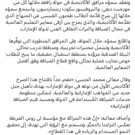
وتفقَّد سموّه مرافق الأكاديمية في جولة رافقه خلالها كلٌّ من
جورجيت ديفي، والبروفيسور سكوت ريتشاردسون، واستمع سموّه
خلالها إلى شرحٍ قدَّمه الطالب طحنون القبيسي عن المنهاج الذي
تقدِّمه الأكاديمية، والذي يمزج بين أرقى معايير التعليم العالمية
في مجال الضيافة والتراث الثقافي الغني لدولة الإمارات.
واطّلع سموّه، خلال الجولة، على المرافق المتطورة التي توفِّرها
الأكاديمية وتشمل مختبرات تجريبية، ومنطقة تدريب تحاكي
البيئة الفندقية مزوَّدة بمنطقة استقبال حقيقية، ما يتيح للطلاب
خوض تجارب عملية تحاكي واقع قطاع الضيافة وفق أفضل
المعايير العالمية.
وقال معالي محمد الجنيبي: «نفخر جداً بافتتاح هذا الصرح
الأكاديمي الأول من نوعه في دولة الإمارات، بهدف تأهيل جيل
جديد من المواهب الإماراتية والعالمية، لتمكين منظومة
خدمات الضيافة المُستدامة في الدولة وتجسيد قيم الضيافة
الإماراتية»
وأضاف معاليه: «إنَّ هذه الشراكة مع مؤسسة لي روش العريقة
تعكس التزامنا بالتميُّز، وتنسجم مع الرؤية التي تهدف إلى تحقيق
النمو المستدام والريادة في هذا القطاع».