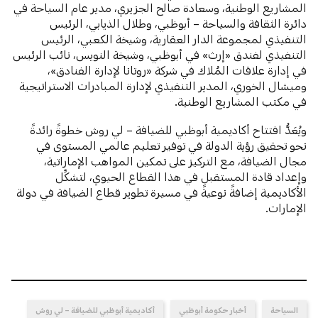
المشاريع الوطنية، وسعادة صالح الجزيري، مدير عام السياحة في
دائرة الثقافة والسياحة – أبوظبي، وطلال الذيابي، الرئيس
التنفيذي لمجموعة الدار العقارية، وشيخة الكعبي، الرئيس
التنفيذي لفندق «إرث» في أبوظبي، وشيخة النويس، نائب الرئيس
في إدارة علاقات المُلاك في شركة «روتانا لإدارة الفنادق»،
وميشال الخوري، المدير التنفيذي لإدارة المبادرات الاستراتيجية
في مكتب المشاريع الوطنية.
ويُعَدُّ افتتاح أكاديمية أبوظبي للضيافة – لي روش خطوةً رائدةً
نحو تحقيق رؤية الدولة في توفير تعليم عالمي المستوى في
مجال الضيافة، مع التركيز على تمكين المواهب الإماراتية،
وإعداد قادة المستقبل في هذا القطاع الحيوي، لتشكِّل
الأكاديمية إضافةً نوعيةً في مسيرة تطوير قطاع الضيافة في دولة
الإمارات.
السياحة
أخبار حكومة أبوظبي
أكاديمية أبوظبي للضيافة – لي روش