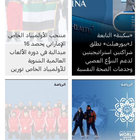
«سكينة» التابعة
منتخب الأولمبياد الخاص
لـ«بيورهيلث» تطلق
الإماراتي يحصد 16
شراكتين استراتيجيتين
ميدالية في دورة الألعاب
لدعم التنوُّع العصبي
العالمية الشتوية
وخدمات الصحة النفسية
للأولمبياد الخاص تورين
2025
الرياضة
الرياضة