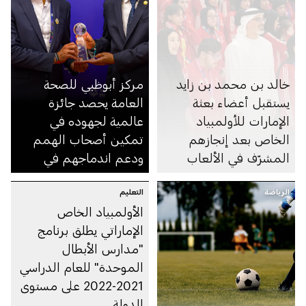
خالد بن محمد بن زايد
مركز أبوظبي للصحة
يستقبل أعضاء بعثة
العامة يحصد جائزة
الإمارات للأولمبياد
عالمية لجهوده في
الخاص بعد إنجازهم
تمكين أصحاب الهمم
المشرّف في الألعاب
ودعم اندماجهم في
العالمية للأولمبياد
المجتمع
الرياضة
الخاص برلين 2023
التعليم
الأولمبياد الخاص
الإماراتي يطلق برنامج
"مدارس الأبطال
الموحدة" للعام الدراسي
2021-2022 على مستوى
الدولة