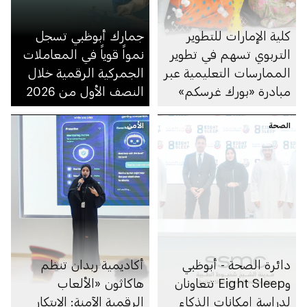
كلية الإمارات للتطوير
جمارك أبوظبي تسجل
التربوي تسهم في تطوير
نمواً قوياً في المعاملات
الممارسات التعليمية عبر
الجمركية الرقمية خلال
مبادرة «بورك غرسكم»
النصف الأول من 2026
الصحة
الأمن
دائرة الصحة - أبوظبي
أكاديمية ربدان تنظم
وEight Sleep تتعاونان
هاكاثون «الألعاب
لدراسة إمكانات الذكاء
الرقمية الآمنة: الابتكار