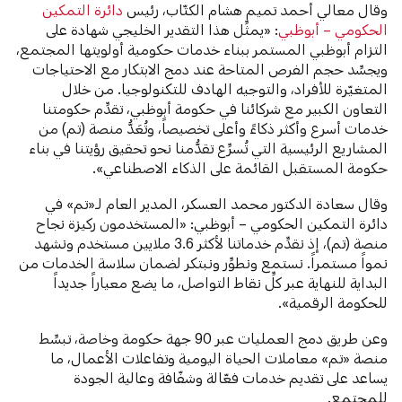
وقال معالي أحمد تميم هشام الكتّاب، رئيس
دائرة التمكين
الحكومي – أبوظبي
: «يمثِّل هذا التقدير الخليجي شهادة على
التزام أبوظبي المستمر ببناء خدمات حكومية أولويتها المجتمع،
ويجسِّد حجم الفرص المتاحة عند دمج الابتكار مع الاحتياجات
المتغيّرة للأفراد، والتوجيه الهادف للتكنولوجيا. من خلال
التعاون الكبير مع شركائنا في حكومة أبوظبي، تقدِّم حكومتنا
خدمات أسرع وأكثر ذكاءً وأعلى تخصيصاً، وتُعَدُّ منصة (تم) من
المشاريع الرئيسية التي تُسرِّع تقدُّمنا نحو تحقيق رؤيتنا في بناء
حكومة المستقبل القائمة على الذكاء الاصطناعي».
وقال سعادة الدكتور محمد العسكر، المدير العام لـ«تم» في
دائرة التمكين الحكومي – أبوظبي: «المستخدمون ركيزة نجاح
منصة (تم)، إذ نقدِّم خدماتنا لأكثر 3.6 ملايين مستخدم ونشهد
نمواً مستمراً. نستمع ونطوِّر ونبتكر لضمان سلاسة الخدمات من
البداية للنهاية عبر كلِّ نقاط التواصل، ما يضع معياراً جديداً
للحكومة الرقمية».
وعن طريق دمج العمليات عبر 90 جهة حكومة وخاصة، تبسِّط
منصة «تم» معاملات الحياة اليومية وتفاعلات الأعمال، ما
يساعد على تقديم خدمات فعّالة وشفّافة وعالية الجودة
للمجتمع.