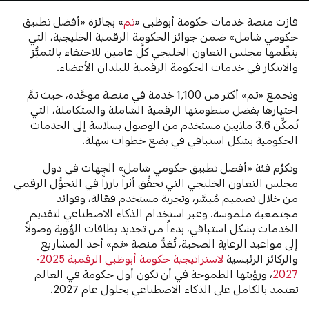
فازت منصة خدمات حكومة أبوظبي «
تم
» بجائزة «أفضل تطبيق
حكومي شامل» ضمن جوائز الحكومة الرقمية الخليجية، التي
ينظِّمها مجلس التعاون الخليجي كلَّ عامين للاحتفاء بالتميُّز
والابتكار في خدمات الحكومة الرقمية للبلدان الأعضاء.
وتجمع «تم» أكثر من 1,100 خدمة في منصة موحَّدة، حيث تمَّ
اختيارها بفضل منظومتها الرقمية الشاملة والمتكاملة، التي
تُمكِّن 3.6 ملايين مستخدم من الوصول بسلاسة إلى الخدمات
الحكومية بشكل استباقي في بضع خطوات سهلة.
وتكرِّم فئة «أفضل تطبيق حكومي شامل» الجهات في دول
مجلس التعاون الخليجي التي تحقِّق أثراً بارزاً في التحوُّل الرقمي
من خلال تصميم مُيسَّر، وتجربة مستخدم فعّالة، وفوائد
مجتمعية ملموسة. وعبر استخدام الذكاء الاصطناعي لتقديم
الخدمات بشكل استباقي، بدءاً من تجديد بطاقات الهُوية وصولاً
إلى مواعيد الرعاية الصحية، تُعَدُّ منصة «تم» أحد المشاريع
والركائز الرئيسية
لاستراتيجية حكومة أبوظبي الرقمية 2025-
2027
، ورؤيتها الطموحة في أن تكون أول حكومة في العالم
تعتمد بالكامل على الذكاء الاصطناعي بحلول عام 2027.