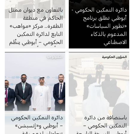
دائرة التمكين الحكومي -
بالتعاون مع ديوان ممثل
أبوظبي تطلق برنامج
الحاكم في منطقة
«تطوير السياسات»
الظفرة.. مركز «مواهب»
المدعوم بالذكاء
التابع لدائرة التمكين
الاصطناعي
الحكومي – أبوظبي ينظِّم
يوماً مفتوحاً للتوظيف في
الشؤون الحكومية
التكنولوجيا
مجلس مدينة زايد
باستضافة من دائرة
دائرة التمكين الحكومي
التمكين الحكومي –
– أبوظبي و«إنسبشن»
أبوظبي النسخة التاسعة
تتعاونان لدعم رؤية