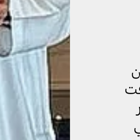
ن
فت
ي