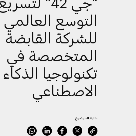
"جي 42" لتسريع
التوسع العالمي
للشركة القابضة
المتخصصة في
تكنولوجيا الذكاء
الاصطناعي
شارك الموضوع