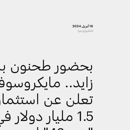
16 أبريل 2024
التكنولوجيا
بحضور طحنون ب
زايد.. مايكروسو
تعلن عن استثمار
1.5 مليار دولار ف