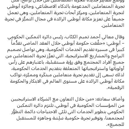
تجربة المتعاملين المدعومة بالذكاء الاصطناعي، وجائزة أبوظبي
لتجربة المتعاملين، ومركز أبحاث تجربة المتعاملين، وهي تعمل
جميعاً على تعزيز مكانة أبوظبي الرائدة في مجال التميُّز في تجربة
المتعاملين.
وقال معالي أحمد تميم الكتّاب، رئيس دائرة التمكين الحكومي
– أبوظبي: «حقَّقت حكومة أبوظبي خلال العقد الماضي تقدُّماً
كبيراً في مسيرة تقديم الخدمات الحكومية، وهي تواصل تصميم
البرامج والمشاريع الاستراتيجية، التي تعزِّز تجربة المتعاملين من
جميع أفراد المجتمع وفق رؤية مستقبلية، باعتبارهم على رأس
أولوياتها واستراتيجياتها المتعلقة بتقديم الخدمات الحكومية،
لذلك نسعى إلى تقديم تجربة متعاملين مبتكَرة ومميَّزة، تواكب
مكانة أبوظبي الرائدة على مستوى العالم في الابتكار والحكومة
الرقمية».
وأضاف سعادته: «من خلال التعاون مع الشركاء الاستراتيجيين
من المؤسسات الحكومية في أبوظبي، تلتزم دائرة التمكين
الحكومي بتطوير الخدمات التي تلبّي الاحتياجات دائمة التطوُّر
لمجتمعنا، وتوفير تجربة حكومية سَلِسَة وجاهزة للمستقبل
للجميع».