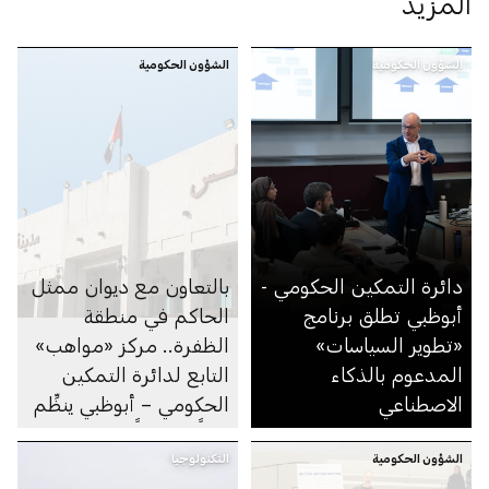
المزيد
الشؤون الحكومية
الشؤون الحكومية
دائرة التمكين الحكومي -
بالتعاون مع ديوان ممثل
أبوظبي تطلق برنامج
الحاكم في منطقة
«تطوير السياسات»
الظفرة.. مركز «مواهب»
المدعوم بالذكاء
التابع لدائرة التمكين
الاصطناعي
الحكومي – أبوظبي ينظِّم
يوماً مفتوحاً للتوظيف في
الشؤون الحكومية
التكنولوجيا
مجلس مدينة زايد