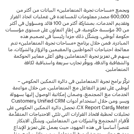
ويجمع «مساحات تجربة المتعاملين» البيانات من أكثر من
600,000 مصدر معلومات للمساعدة في عمليات اتخاذ القرار
وتقديم الخدمات، بمشاركة أكثر من 100 قائد ومسؤول في أكثر
من 30 مؤسسة حكومية، في إطار التعاون على مستوى مؤسسات
حكومة أبوظبي، ويشكِّل ذلك جزءاً رئيسياً في تصميم هذه
المبادرة. فمن خلال برنامج «مساحات تجربة المتعاملين» تتم
معالجة احتياجات المواطنين والمقيمين والزوّار والشركات، ما
يسهم في تعزيز تجربة المتعاملين وفق أعلى معايير الحوكمة
والشفافية والدقة، ويوفِّر تجارب سريعة واستباقية لكافة
المتعاملين.
تركِّز برامج تجربة المتعاملين في دائرة التمكين الحكومي –
أبوظبي على تعزيز التفاعل مع المتعاملين، من خلال مواءمة
الخدمات مع المجتمع، وضمان إمكانية الوصول إليها بسهولة
ويسر، ومن خلال استخدام أدوات Unified CRM وCustomer
Meter وCX Report Card، تحصل دائرة التمكين الحكومي على
تحليلات لحظية لاتخاذ القرارات التي تلبّي الاحتياجات المتقدِّمة
لأفراد المجتمع والشركات من المتعاملين. ويشكِّل الابتكار
عنصراً أساسياً في هذه الجهود، حيث يعمل على تعزيز الإبداع
ووضع معايير جديدة لتجربة المتعاملين من خلال برامج، مثل