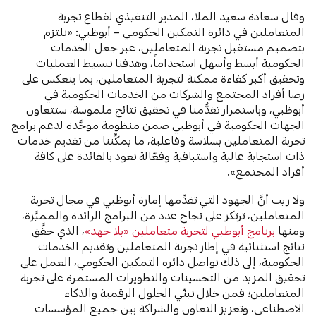
وقال سعادة سعيد الملا، المدير التنفيذي لقطاع تجربة
المتعاملين في دائرة التمكين الحكومي – أبوظبي: «نلتزم
بتصميم مستقبل تجربة المتعاملين، عبر جعل الخدمات
الحكومية أبسط وأسهل استخداماً، وهدفنا تبسيط العمليات
وتحقيق أكبر كفاءة ممكنة لتجربة المتعاملين، بما ينعكس على
رضا أفراد المجتمع والشركات من الخدمات الحكومية في
أبوظبي، وباستمرار تقدُّمنا في تحقيق نتائج ملموسة، ستتعاون
الجهات الحكومية في أبوظبي ضمن منظومة موحَّدة لدعم برامج
تجربة المتعاملين بسلاسة وفاعلية، ما يمكِّننا من تقديم خدمات
ذات استجابة عالية واستباقية وفعّالة تعود بالفائدة على كافة
أفراد المجتمع».
ولا ريب أنَّ الجهود التي تقدِّمها إمارة أبوظبي في مجال تجربة
المتعاملين، ترتكز على نجاح عدد من البرامج الرائدة والمميَّزة،
ومنها
برنامج أبوظبي لتجربة متعاملين «بلا جهد»
، الذي حقَّق
نتائج استثنائية في إطار تجربة المتعاملين وتقديم الخدمات
الحكومية، إلى ذلك تواصل دائرة التمكين الحكومي، العمل على
تحقيق المزيد من التحسينات والتطويرات المستمرة على تجربة
المتعاملين؛ فمن خلال تبنّي الحلول الرقمية والذكاء
الاصطناعي، وتعزيز التعاون والشراكة بين جميع المؤسسات