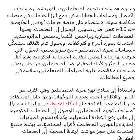
ويسهم «مساحات تجربة المتعاملين»، الذي يشمل مساحات
الأعمال ومساحات العقارات، في دمج أبرز الخدمات في منصات
متكاملة سهلة الاستخدام على منصة خدمات أبوظبي الحكومية
«تم 3.0»؛ فمن خلال تسهيل الوصول إلى الخدمات، ومنها
المعاملات العقارية وتراخيص الأعمال، تضمن الدائرة تقديم
الخدمات بصورة أسرع وأكثر كفاءة. وبحلول عام 2026، سيتمكَّن
«مساحات تجربة المتعاملين» من تعزيز مسيرة التحوُّل التي
شرعت بها إمارة أبوظبي لتقديم الخدمات الحكومية وفق أعلى
معايير التميُّز والأداء لتحقيق رضا المتعاملين، من خلال توفير
مساحات مخصَّصة لتلبية احتياجات المتعاملين بسلاسة في
جميع القطاعات.
واستناداً إلى مبادئ نهج تجربة المتعاملين وهي القرب من
الناس، والاطِّلاع الجيد، وتحديد التوجُّهات، ومن خلال الاستفادة
من التكنولوجيا القائمة على
الذكاء الاصطناعي
والبيانات، يسهِّل
“مساحات تجربة المتعاملين» الوصول إلى الخدمات الحكومية،
إلى جانب رفع الكفاءة التشغيلية، وكذلك تقديم المبادرات
الجديدة والتجارب المخصَّصة لأفراد المجتمع، ما يبسِّط جميع
الخدمات مثل حجز مواعيد الرعاية الصحية، إلى الخدمات
العقارية.