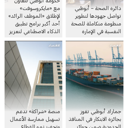
حكومة أبوظبي تتعاون
دائرة الصحة – أبوظبي
مع «مايكروسوفت»
تواصل جهودها لتطوير
لإطلاق «الموظف الرائد»
منظومة متكاملة للصحة
أحد أكبر برامج تطبيق
النفسية في الإمارة
الذكاء الاصطناعي لتعزيز
الإنتاجية في القطاع العام
الاقتصاد
الاقتصاد
جمارك أبوظبي تفوز
منصة «شراكة» تدعم
بجائزة الابتكار في المنافذ
تسهيل ممارسة الأعمال
الحدودية ضمن جوائز
وتحفيز نمو القطاع