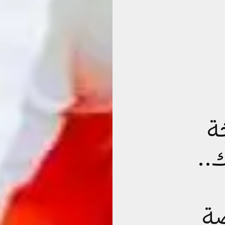
ة
..
ضة