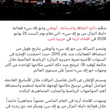
تنظّم
دائرة الثقافة والسياحة - أبوظبي
و«يو إف سي» فعالية
«ليلة النزال من يو إف سي»، التي تقام يوم السبت 25 يوليو
2026 في
الاتحاد أرينا
في
جزيرة ياس
.
وتتميز الشراكة بين «يو إف سي» وأبوظبي بتاريخ طويل من
استضافة الفعاليات منذ عام 2010، حيث احتضنت الإمارة في
السنوات الأخيرة تجربة «جزيرة النزال» الرياضية العالمية خلال
جائحة كوفيد-19، لترسّخ منذ ذلك الحين مكانتها كواحدة من أكثر
وجهات «يو إف سي» تميزاً على مستوى العالم.
وسيتم الإعلان عن كامل تفاصيل النزالات خلال الأسابيع القادمة،
لتواصل أبوظبي ترسيخ مكانتها كوجهة عالمية لتنظيم واستضافة
أهم المواجهات الرياضية والتجارب الجماهيرية الرائدة.
وشهدت الاتحاد أرينا في العام الماضي حضوراً جماهيرياً حاشداً
خلال فعالية «ليلة النزال من يو إف سي: ويتيكر ضد دي ريدر» في