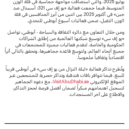
يوليو 2025، والتي استضافت مواجهة حماسية في فئة الوزن
المتوسط، فيما جمعت فعالية «يو إف سي 321: أسبينال ضد
جين» في أكتوبر 2025 بين اثنين من أبرز المنافسين في فئة
الوزن الثقيل، ضمن فعاليات أسبوع أبوظبي للتحدي.
ومن خلال التعاون مع دائرة الثقافة والسياحة - أبوظبي، تواصل
«يو إف سي» توسيع شبكتها العالمية من إطلاق الشراكات
الحكومية والخاصة، لتقدم فعاليات مميزة للمجتمعات في
جميع أنحاء العالم، ولتوسع قاعدة جماهيرها، وتحقق بالتالي أثراً
اقتصادياً وثقافياً ملموساً.
وتُطرح تذاكر فعالية «ليلة النزال من يو إف سي» في أبوظبي قريباً
للبيع، فيما تتوافر باقات فندقية وتذاكر حصرية للمشجعين عبر
الموقع الإلكتروني
VisitAbuDhabi.ae
، مع دعوة الجماهير
لتسجيل اهتمامهم مبكراً لضمان أفضل فرصة لحجز التذاكر،
والاطلاع على آخر المستجدات.