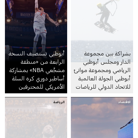
بشراكة بين مجموعة
أبوظبي تستضيف النسخة
الدار ومجلس أبوظبي
الرابعة من «منطقة
الرياضي ومجموعة موانئ
مشجِّعي NBA» بمشاركة
أبوظبي الجولة العالمية
أساطير دوري كرة السلة
للاتحاد الدولي للرياضات
الأمريكي للمحترفين
الشراعية تعقد فعالياتها
الاقتصاد
للمرة الأولى في دولة
الرياضة
الإمارات