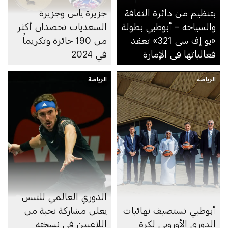
بتنظيم من دائرة الثقافة
جزيرة ياس وجزيرة
والسياحة – أبوظبي بطولة
السعديات تحصدان أكثر
«يو إف سي 321» تعقد
من 190 جائزة وتكريماً
فعالياتها في الإمارة
في 2024
الرياضة
الرياضة
الدوري العالمي للتنس
أبوظبي تستضيف نهائيات
يعلن مشاركة نخبة من
الدوري الأوروبي لكرة
اللاعبين في نسخته