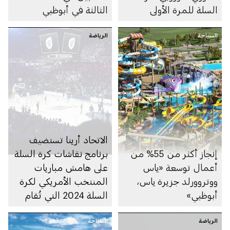
السلة للمرة الأولى
الثالثة في أبوظبي
السياحة
الرياضة
الاتحاد أرينا تستضيف
إنجاز أكثر من 55% من
برنامج نقاشات كرة السلة
أعمال توسعة «ياس
على هامش مباريات
ووتروورلد جزيرة ياس،
المنتخب الأمريكي لكرة
أبوظبي»
السلة 2024 التي تُقام
في أبوظبي
الرياضة
السياحة