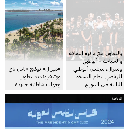
بالتعاون مع دائرة الثقافة
والسياحة – أبوظبي
وميرال، مجلس أبوظبي
«ميرال» توسِّع «ياس باي
الرياضي ينظم النسخة
ووترفرونت» بتطوير
الثالثة من الدوري
وجهات شاطئية جديدة
العالمي للتنس
الرياضة