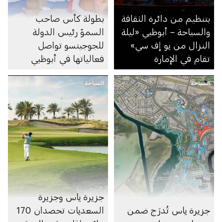
بتنظيم من دائرة الثقافة
بطولة كأس صاحب
والسياحة – أبوظبي «ليلة
السموّ رئيس الدولة
النزال من يو إف سي»
للجوجيتسو تواصل
تقام في الإمارة
فعالياتها في أبوظبي
السياحة
السياحة
جزيرة ياس وجزيرة
جزيرة ياس تُدرَج ضمن
السعديات تحصدان 170