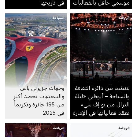
موسمي حافل بالفعاليات
في تاريخها
الرياضة
السياحة
بتنظيم من دائرة الثقافة
وجهات جزيرتي ياس
والسياحة – أبوظبي «ليلة
والسعديات تحصد أكثر
النزال من يو إف سي»
من 195 جائزة وتكريماً
تعقد فعالياتها في الإمارة
في 2025
الرياضة
الرياضة