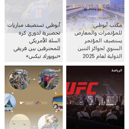
مكتب أبوظبي
أبوظبي تستضيف مباريات
للمؤتمرات والمعارض
تحضيرية لدوري كرة
يستضيف المؤتمر
السلة الأمريكي
السنوي لجوائز التنين
للمحترفين بين فريقي
الدولية لعام 2025
«نيويورك نيكس»
و«فيلادلفيا سفنتي
الرياضة
السياحة
سيكسرز»