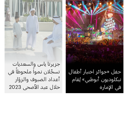
جزيرتا ياس والسعديات
حفل «جوائز اختيار أطفال
تسجِّلان نمواً ملحوظاً في
نيكلوديون أبوظبي» يُقام
أعداد الضيوف والزوّار
في الإمارة
خلال عيد الأضحى 2023