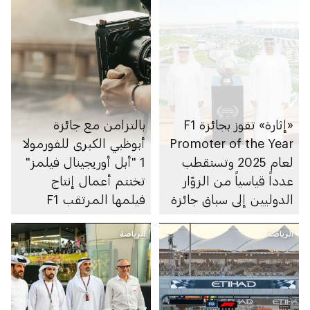
«إثارة» تفوز بجائزة F1
بالتزامن مع جائزة
Promoter of the Year
أبوظبي الكبرى للفورمولا
لعام 2025 وتستقطب
1 "أبل أوريجينال فيلمز"
عدداً قياسياً من الزوّار
تختتم أعمال إنتاج
الدوليين إلى سباق جائزة
فيلمها المرتقب F1
الاتحاد للطيران الكبرى
الرياضة
للفورمولا 1 في أبوظبي
الرياضة