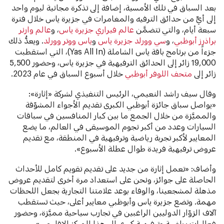
بعد السباق في تلك الأمسية، إضافة إلى تذكرة مجانية ليوم واحد
إلى أيٍّ من حدائق الترفيه والمغامرات في جزيرة ياس خلال فترة
سبعة أيام، والتي تتضمَّن
عالم فيراري جزيرة ياس
، و
عالم وارنر
براذرز أبوظبي
، و
سي وورلد جزيرة ياس
و
ياس ووتر وورلد
. ويعدُّ ذلك
جزءاً من برنامج باقة ياس الشاملة (Yas All In)، التي استقطبت
19,000 زائر إلى الحدائق الترفيهية في جزيرة ياس، وحضور 5,500
زائر إلى
متحف اللوفر أبوظبي
خلال أسبوع السباق في عام 2023.
وقال سيف راشد النعيمي، الرئيس التنفيذي لشركة «إثارة»:
«يواصل سباق جائزة أبوظبي الكبرى تقديم الأجواء المشوّقة
والمميَّزة من خلال الجمع ما بين كبار المنافسين في سباقات
السيارات وعدد من أكبر نجوم الموسيقى في العالم، ما يضع
المعايير لأكبر تجربة رياضية وترفيهية في المنطقة، مع تقديم
عروض ترفيهية فريدة طوال عطلة الأسبوع».
وأضاف: «تعمل إثارة من جديد على تقديم تقويم كامل للأحداث
الحاصلة على جوائز، ونحن على استعداد مرة أخرى لتقديم عروض
مذهلة لمشجعينا، والوفاء بوعد علامتنا التجارية بجعل اللحظات
مهمة. وتضع جزيرة ياس وأبوظبي معايير أعلى، حيث تستقطب
آلاف الزوّار الدوليين الراغبين في تجارب سياحية مميَّزة، وحضور
فعاليات رياضية وترفيهية كبرى إلى هذا المركز الإقليمي».