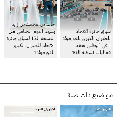
خالد بن محمد بن زايد
سباق جائزة الاتحاد
يشهد اليوم الختامي من
للطيران الكبرى للفورمولا
النسخة الـ15 لسباق جائزة
1 في أبوظبي يعقد
الاتحاد للطيران الكبرى
فعاليات نسخته الـ16
للفورمولا 1
مواضيع ذات صلة
الفن والثقافة
أخبار ولي العهد