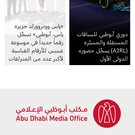
«ياس ووتروورلد جزيرة
دوري أبوظبي للسباقات
ياس، أبوظبي» تسجِّل
المستقلة والمسيَّرة
رقماً جديداً في موسوعة
(A2RL) يسجِّل حضوره
غينيس للأرقام القياسية
الدولي الأول
لأكبر عدد من المنزلقات
في مدينة ألعاب مائية