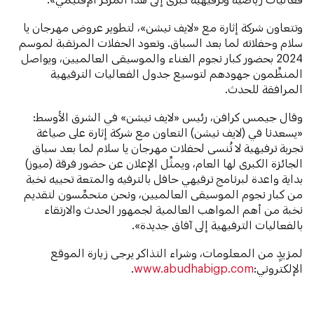
وتتعاون شركة إثارة مع «لايف نيشن»، لتطوير عروض مهرجان يا
سلام وحفلاته لما بعد السباق. وتعود الحفلات المرتقبة لموسم
2024 بحضور كبار نجوم الغناء والموسيقى العالميين، ويواصل
المنظِّمون جهودهم لتوسيع جدول الفعاليات الترفيهية
المرافقة للحدث.
وقال جيمس كرافن، رئيس «لايف نيشن» في الشرق الأوسط:
«يسعدنا في (لايف نيشن) التعاون مع شركة إثارة على صياغة
تجربة ترفيهية لا تُنسى لحفلات مهرجان يا سلام لما بعد سباق
الجائزة الكبرى لها العام، ويمثِّل الإعلان عن حضور فرقة (ميوز)
بداية واعدة لبرنامج ترفيهي حافل بالترفيه والمتعة تحييه نخبة
من كبار نجوم الموسيقى العالميين، ونحن متحمِّسون لتقديم
نخبة من أهم المواهب العالمية لجمهور الحدث والارتقاء
بالفعاليات الترفيهية إلى آفاق جديدة».
لمزيدٍ من المعلومات، وشراء التذاكر يرجى زيارة الموقع
الإلكتروني:
www.abudhabigp.com
.