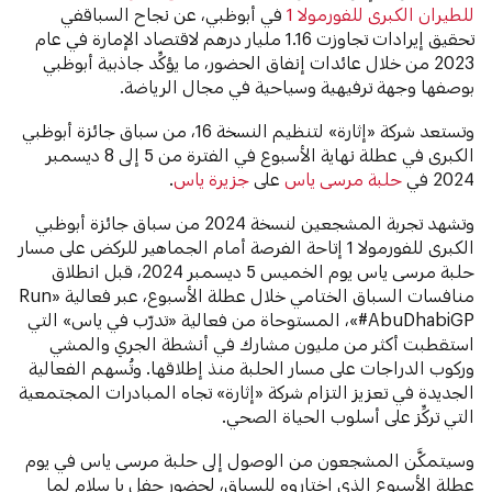
للطيران الكبرى للفورمولا 1
في أبوظبي، عن نجاح السباقفي
تحقيق إيرادات تجاوزت 1.16 مليار درهم لاقتصاد الإمارة في عام
2023 من خلال عائدات إنفاق الحضور، ما يؤكِّد جاذبية أبوظبي
بوصفها وجهة ترفيهية وسياحية في مجال الرياضة.
وتستعد شركة «إثارة» لتنظيم النسخة 16، من سباق جائزة أبوظبي
الكبرى في عطلة نهاية الأسبوع في الفترة من 5 إلى 8 ديسمبر
2024 في
حلبة مرسى ياس
على
جزيرة ياس
.
وتشهد تجربة المشجعين لنسخة 2024 من سباق جائزة أبوظبي
الكبرى للفورمولا 1 إتاحة الفرصة أمام الجماهير للركض على مسار
حلبة مرسى ياس يوم الخميس 5 ديسمبر 2024، قبل انطلاق
منافسات السباق الختامي خلال عطلة الأسبوع، عبر فعالية «Run
#AbuDhabiGP»، المستوحاة من فعالية «تدرّب في ياس» التي
استقطبت أكثر من مليون مشارك في أنشطة الجري والمشي
وركوب الدراجات على مسار الحلبة منذ إطلاقها. وتُسهم الفعالية
الجديدة في تعزيز التزام شركة «إثارة» تجاه المبادرات المجتمعية
التي تركِّز على أسلوب الحياة الصحي.
وسيتمكَّن المشجعون من الوصول إلى حلبة مرسى ياس في يوم
عطلة الأسبوع الذي اختاروه للسباق، لحضور حفل يا سلام لما