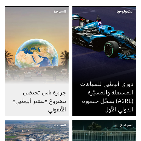
التكنولوجيا
السياحة
دوري أبوظبي للسباقات
المستقلة والمسيَّرة
جزيرة ياس تحتضن
(A2RL) يسجِّل حضوره
مشروع «سفير أبوظبي»
الدولي الأول
الأيقوني
المجتمع
السياحة