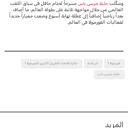
وشكّلت
حلبة مرسى ياس
مسرحاً لختام حافل في سباق اللقب
العالمي من خلال مواجهة ثلاثية على بطولة العالم، ما أضاف
بعداً رياضياً إضافياً إلى عطلة نهاية أسبوع وضعت معياراً جديداً
لفعاليات الفورمولا في العالم.
فورمولا 1
الرياضة
جائزة الاتحاد للطيران الكبرى للفورمولا 1
حلبة مرسى ياس
المزيد