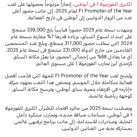
الكبرى للفورمولا 1 في أبوظبي
، إنجازاً مزدوجاً بحصولها على لقب
F1 Promoter of the Year لعام 2025، إلى جانب حضور أعلى
عدد من الزوار الدوليين إلى أبوظبي في تاريخ الفعالية.
وشهدت نسخة عام 2025 حضوراً قياسياً بلغ 339,000 مشجع
على امتداد أسبوع السباق، بزيادة قدرها 7% مقارنة بنسخة عام
2024 التي سجّلت حضور 317,000 مشجّع. وبلغ عدد المشجعين
القادمين من خارج الدولة 231,000 مشجع في نسخة عام 2025،
أي ما يعادل 68% من إجمالي الحضور، ما يعزّز مكانة السباق
كإحدى أبرز تجارب الفورمولا 1 على مستوى العالم.
ويُمنح لقب F1 Promoter of the Year للجهة التي قدّمت أفضل
فعالية متكاملة خلال الموسم. ويحتفي هذا اللقب بجهود شركة
«إثارة» في الارتقاء بتجربة سباق أبوظبي، وترسيخ مكانة السباق
كوجهة رياضية عالمية.
وتضمّنت نسخة 2025 من جائزة الاتحاد للطيران الكبرى للفورمولا
1 في أبوظبي، مساحات ضيافة جديدة، وتجارب مبتكرة داخل
الحلبة، ومبادرات للاستدامة، إلى جانب برنامج ترفيهي عالمي
بمشاركة نخبة من الفنانين الدوليين.