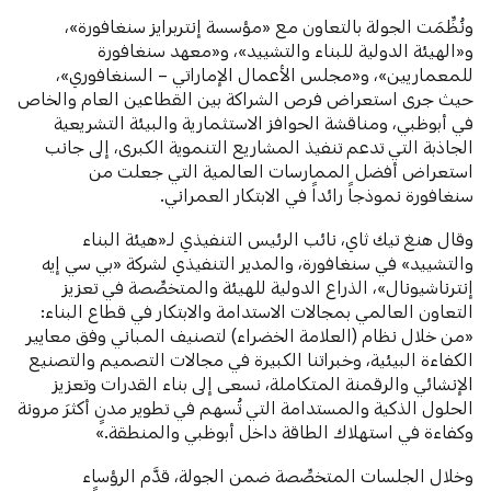
ونُظِّمَت الجولة بالتعاون مع «مؤسسة إنتربرايز سنغافورة»،
و«الهيئة الدولية للبناء والتشييد»، و«معهد سنغافورة
للمعماريين»، و«مجلس الأعمال الإماراتي – السنغافوري»،
حيث جرى استعراض فرص الشراكة بين القطاعين العام والخاص
في أبوظبي، ومناقشة الحوافز الاستثمارية والبيئة التشريعية
الجاذبة التي تدعم تنفيذ المشاريع التنموية الكبرى، إلى جانب
استعراض أفضل الممارسات العالمية التي جعلت من
سنغافورة نموذجاً رائداً في الابتكار العمراني.
وقال هنغ تيك ثاي، نائب الرئيس التنفيذي لـ«هيئة البناء
والتشييد» في سنغافورة، والمدير التنفيذي لشركة «بي سي إيه
إنترناشيونال»، الذراع الدولية للهيئة والمتخصِّصة في تعزيز
التعاون العالمي بمجالات الاستدامة والابتكار في قطاع البناء:
«من خلال نظام (العلامة الخضراء) لتصنيف المباني وفق معايير
الكفاءة البيئية، وخبراتنا الكبيرة في مجالات التصميم والتصنيع
الإنشائي والرقمنة المتكاملة، نسعى إلى بناء القدرات وتعزيز
الحلول الذكية والمستدامة التي تُسهم في تطوير مدنٍ أكثرَ مرونة
وكفاءة في استهلاك الطاقة داخل أبوظبي والمنطقة.»
وخلال الجلسات المتخصِّصة ضمن الجولة، قدَّم الرؤساء