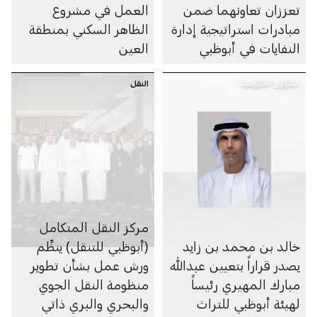
تعززان تعاونهما ضمن
العمل في مشروع
مبادرات استراتيجية إدارة
الظاهر السكني بمنطقة
النفايات في أبوظبي
العين
الشؤون الحكومية
النقل
مركز النقل المتكامل
خالد بن محمد بن زايد
(أبوظبي للتنقل) ينظِّم
يصدر قراراً بتعيين عبدالله
ورش عمل بشأن تطوير
مبارك المهيري رئيساً
منظومة النقل الجوي
لهيئة أبوظبي للتراث
والبحري والبري ذاتي