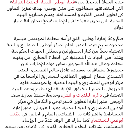
ختام الجولة الناجحة من «
قمة أبوظبي للبنية التحتية الدولية
»
التي استضافتها سنغافورة على مدى يومين، بهدف تعزيز التعاون
في تطوير المدن الذكية والمستدامة، ودعم مشاريع البنية
التحتية التي يجري تنفيذها في الإمارة بقيمةٍ تتجاوز 54 مليار
دولار.
ضمَّ وفدُ إمارة أبوظبي، الذي ترأّسه سعادة المهندس ميسرة
محمود سليم عيد، المدير العام لمركز أبوظبي للمشاريع والبنية
التحتية، نخبةً من كبار المسؤولين وممثّلي الجهات الحكومية،
وعدداً من القيادات التنفيذية في القطاع العقاري، من بينهم
سعادة جمال عبدالله السويدي، سفير دولة الإمارات لدى
جمهورية سنغافورة، وسعادة عادل سالم النعيمي، المدير
التنفيذي لقطاع الشؤون التعاقدية للمشاريع الرأسمالية في
مركز أبوظبي للمشاريع والبنية التحتية، والمهندسة خلود
المرزوقي، المدير التنفيذي بالإنابة لقطاع تنظيم ودعم البنية
التحتية في
دائرة البلديات والنقل
، وخديجة خليفة مبارك سيف
الربيعي، مدير إدارة التطوير الاستراتيجي والتكامل في مركز
أبوظبي للمشاريع والبنية التحتية، وعيد العبيدلي، مدير إدارة
المساطحة والشراكات بين القطاعين العام والخاص في
مكتب
أبوظبي للاستثمار
. كما شارك في الوفد عددٌ من الرؤساء
التنفيذيين لشركات التطوير العقاري الكبرى في الإمارة، من بينهم