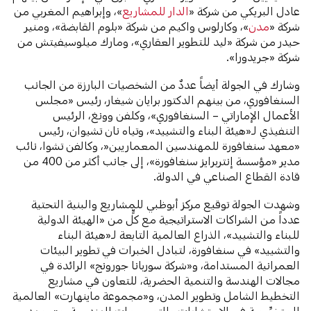
عادل البريكي من شركة «
الدار للمشاريع
»، وإبراهيم المغربي من
شركة «
مدن
»، وكارلوس واكيم من شركة «بلوم القابضة»، ومنير
حيدر من شركة «ليد للتطوير العقاري»، ومارك ميلوسيفيتش من
شركة «جريدورا».
وشارك في الجولة أيضاً عددٌ من الشخصيات البارزة من الجانب
السنغافوري، من بينهم الدكتور برايان شيغار، رئيس «مجلس
الأعمال الإماراتي – السنغافوري»، وكلفن وونغ، الرئيس
التنفيذي لـ«هيئة البناء والتشييد»، وتياه نان تشيوان، رئيس
«معهد سنغافورة للمهندسين المعماريين«، وكالفن تشوا، نائب
مدير «مؤسسة إنتربرايز سنغافورة»، إلى جانب أكثر من 400 من
قادة القطاع الصناعي في الدولة.
وشهدت الجولة توقيع مركز أبوظبي للمشاريع والبنية التحتية
عدداً من الشراكات الاستراتيجية مع كلٍّ من «الهيئة الدولية
للبناء والتشييد»، الذراع العالمية التابعة لـ«هيئة البناء
والتشييد» في سنغافورة، لتبادل الخبرات في تطوير البيئات
العمرانية المستدامة، و«شركة سوربانا جورونج» الرائدة في
مجالات الهندسة والتنمية الحضرية، للتعاون في مشاريع
التخطيط الشامل وتطوير المدن، و«مجموعة ماينهارت» العالمية
المتخصِّصة في الاستشارات والتصميمات الهندسية، و«معهد