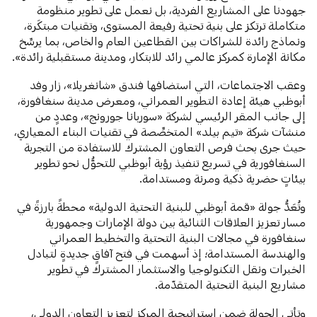
جهودنا على المشاريع الفردية، بل نعمل على تطوير منظومة
متكاملة ترتكز على بنية تحتية رفيعة المستوى، وتقنيات مبتكَرة،
ونماذج رائدة للشراكات بين القطاعين العام والخاص، بما يرسِّخ
مكانة الإمارة كمركز عالمي رائد للابتكار، ومدينة مستقبلية رائدة».
وعقب الاجتماعات، التي استضافها فندق «شانغريلا»، زار وفد
أبوظبي هيئة إعادة التطوير العمراني، ومعرض مدينة سنغافورة،
إلى جانب المقر الرئيسي لشركة «سوربانا جورونج»، وعددٍ من
منشآت شركة «تيم بيلد» المتخصِّصة في تقنيات البناء المعياري،
حيث جرى بحث فرص التعاون المشترك للاستفادة من التجربة
السنغافورية في تسريع تنفيذ رؤية أبوظبي للتحوُّل نحو تطوير
بيئاتٍ حضرية ذكية ومرنة ومستدامة.
وتُعَدُّ جولة «قمة أبوظبي للبنية التحتية الدولية» محطةً بارزةً في
مسار تعزيز العلاقات الثنائية بين دولة الإمارات وجمهورية
سنغافورة في مجالات البنية التحتية والتخطيط العمراني
والهندسة المستدامة؛ إذ أسهمت في فتح آفاقٍ جديدةٍ لتبادل
الخبرات ونقل التكنولوجيا والاستثمار المشترك في تطوير
مشاريع البنية التحتية المتقدّمة.
وتأتي الجولة ضمن استراتيجية المركز لتعزيز التعاون الدولي،