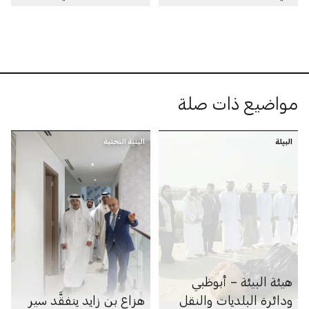
تعزّز التعاون الثنائي في
مجال البنية التحتية
مواضيع ذات صلة
البيئة
البنية التحتية
هيئة البيئة – أبوظبي
ودائرة البلديات والنقل
هزاع بن زايد يتفقَّد سير