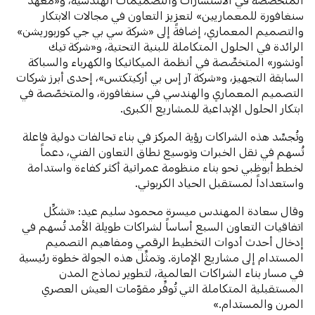
سنغافورة للمعماريين» لتعزيز التعاون في مجالات الابتكار
والتصميم المعماري، إضافةً إلى «شركة سي بي جي كوربوريشن»
الرائدة في الحلول المتكاملة للبنية التحتية، و«شركة تيك
أونشور» المتخصِّصة في أنظمة الميكانيكا والكهرباء والسباكة
السابقة التجهيز، و«شركة آر إس بي أركيتكتس»، إحدى أبرز شركات
التصميم المعماري والهندسي في سنغافورة، والمتخصّصة في
ابتكار الحلول الإبداعية للمشاريع الكبرى.
وتُجسِّد هذه الشراكات رؤية المركز في بناء تحالفات دولية فاعلة
تُسهم في نقل الخبرات وتوسيع نطاق التعاون الفني، دعماً
لخطط أبوظبي نحو بناء منظومة عمرانية أكثر كفاءة واستدامة
واستعداداً لمستقبل الحياد الكربوني.
وقال سعادة المهندس ميسرة محمود سليم عيد: «تشكِّل
اتفاقيات التعاون السبع أساساً لشراكات طويلة الأمد تُسهم في
إدخال أحدث أدوات التخطيط الرقمي ومفاهيم التصميم
المستدام إلى مشاريع الإمارة. وتمثِّل هذه الجولة خطوة رئيسية
في مسار بناء الشراكات العالمية، لتطوير نماذج المدن
المستقبلية المتكاملة التي تُوفِّر مقوّمات العيش العصري
المرن والمستدام.»