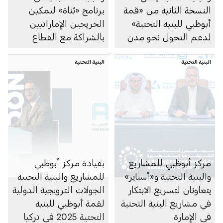
النسخة الثانية من «قمة
برنامج «بُناة» لتمكين
أبوظبي للبنية التحتية»
الخريجين الإماراتيين
لدعم التحول نحو مدن
بالشراكة مع القطاع
ذكية ومستدامة
الخاص
البنية التحتية
البنية التحتية
مركز أبوظبي للمشاريع
بقيادة مركز أبوظبي
والبنية التحتية و«أسباير»
للمشاريع والبنية التحتية
يتعاونان لتسريع الابتكار
الجولات الترويجية الدولية
في مشاريع البنية التحتية
لقمة أبوظبي للبنية
في الإمارة
التحتية 2025 في تركيا