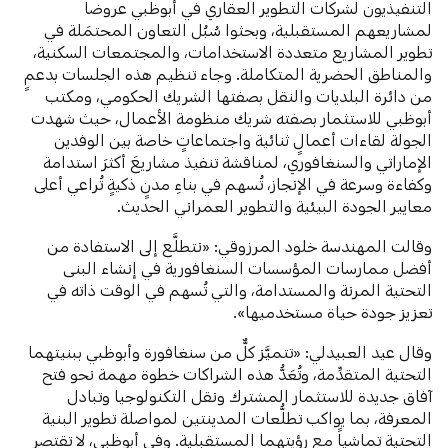
التنفيذيون لشركات التطوير العقاري في أبوظبي عروضاً
لمشاريعهم المستقبلية، وبحثوا سُبُل التعاون المحتمَلة في
تطوير المشاريع متعددة الاستخدامات، والمجتمعات السكنية،
والمناطق الحضرية المتكاملة. وجاء تنظيم هذه الجلسات بدعمٍ
من دائرة البلديات والنقل بصفتها الشريك الحكومي، ومكتب
أبوظبي للاستثمار بصفته شريك منظومة الأعمال، حيث شهدت
الجولة لقاءات أعمالٍ ثنائية واجتماعاتٍ خاصة بين الوفدين
الإماراتي والسنغافوري، لمناقشة تنفيذ مشاريعَ أكثرَ استدامة
وكفاءة وسرعة في الإنجاز، تُسهم في بناءِ مدنٍ ذكيةٍ تُراعي أعلى
معايير الجودة البيئية والتطوير العمراني الحديث.
وقالت المهندسة خلود المرزوقي: «نتطلَّع إلى الاستفادة من
أفضل ممارسات المؤسسات السنغافورية في إنشاء البنى
التحتية المرنة والمستدامة، والتي تُسهم في الوقت ذاته في
تعزيز جودة حياة مستخدميها».
وقال عيد العبيدلي: «تتميَّز كلٌّ من سنغافورة وأبوظبي ببنيتهما
التحتية المتقدِّمة، وتُعَدُّ هذه الشراكات خطوة مهمة نحو فتح
آفاق جديدة للاستثمار المشترك ونقل التكنولوجيا وتبادل
المعرفة، بما يواكب تطلُّعات المدينتين لمواصلة تطوير البنية
التحتية تماشياً مع رؤيتهما المستقبلية. وفي أبوظبي، لا تقتصر