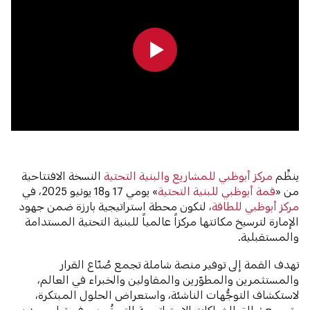
0:00
0:00
ينظِّم
مركز أبوظبي للمشاريع والبنية التحتية
النسخة الافتتاحية
من «
قمة أبوظبي للبنية التحتية
» يومي 17 و18 يونيو 2025، في
مركز أبوظبي للطاقة
، لتكون محطة استراتيجية بارزة ضمن جهود
الإمارة لترسيخ مكانتها مركزاً عالمياً للبنية التحتية المستدامة
والمستقبلية.
تهدف القمة إلى توفير منصة شاملة تجمع صُنّاع القرار
والمستثمرين والمطوّرين والمقاولين والخبراء في العالم،
لاستكشاف التوجُّهات الناشئة، واستعراض الحلول المبتكرة،
وتوسيع نطاق الشراكات الاستراتيجية التي تُسهم في تطوير مدن