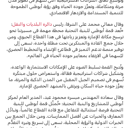
مرنة ومتكاملة، وتعزِّز جودة الحياة وفق رؤية أبوظبي الطموحة
للتنمية المستدامة والازدهار الاقتصادي.
وقال معالي محمد علي الشرفا، رئيس
دائرة البلديات والنقل
:
«تُعد قمة أبوظبي للبنية التحتية محطة مهمة في مسيرتنا نحو
ترسيخ مكانة الإمارة وتعزيز ريادتها في هذا القطاع الحيوي. ومن
خلال جمع القادة والمبتكرين تحت مظلة واحدة، نسعى إلى
توفير منصة تدعم التميز في قطاعيّ الإنشاء والتخطيط الحضري،
ليُسهما في الارتقاء بمعايير جودة الحياة في العالم».
وتُتيح القمة تسليط الضوء على الإمكانات الاستثمارية الواعدة،
وتشكيل شراكات استراتيجية فعّالة، واستعراض حلول مبتكَرة
تُسهم في تصميم الجيل المقبل من المدن الذكية والمرنة، ما
يعزِّز جودة حياة السكان ويرتقي بالمشهد الحضري للإمارة.
وقال سعادة المهندس ميسرة محمود عيد، المدير العام لمركز
أبوظبي للمشاريع والبنية التحتية: «تُمثِّل قمة أبوظبي للبنية
التحتية فرصة استثنائية للتفاعل مع قادة القطاع عالمياً، وتبادُل
المعارف والخبرات عن أفضل الممارسات. ومن خلال الجمع بين
الخبرات الدولية والرؤية المحلية، نسعى إلى تسريع وتيرة التقدُّم