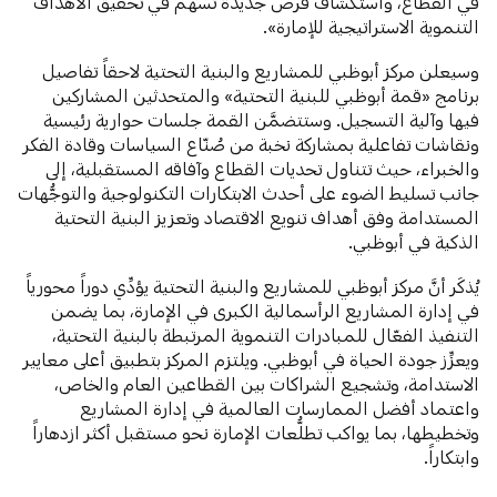
في القطاع، واستكشاف فرص جديدة تُسهم في تحقيق الأهداف
التنموية الاستراتيجية للإمارة».
وسيعلن مركز أبوظبي للمشاريع والبنية التحتية لاحقاً تفاصيل
برنامج «قمة أبوظبي للبنية التحتية» والمتحدثين المشاركين
فيها وآلية التسجيل. وستتضمَّن القمة جلسات حوارية رئيسية
ونقاشات تفاعلية بمشاركة نخبة من صُنّاع السياسات وقادة الفكر
والخبراء، حيث تتناول تحديات القطاع وآفاقه المستقبلية، إلى
جانب تسليط الضوء على أحدث الابتكارات التكنولوجية والتوجُّهات
المستدامة وفق أهداف تنويع الاقتصاد وتعزيز البنية التحتية
الذكية في أبوظبي.
يُذكَر أنَّ مركز أبوظبي للمشاريع والبنية التحتية يؤدِّي دوراً محورياً
في إدارة المشاريع الرأسمالية الكبرى في الإمارة، بما يضمن
التنفيذ الفعّال للمبادرات التنموية المرتبطة بالبنية التحتية،
ويعزِّز جودة الحياة في أبوظبي. ويلتزم المركز بتطبيق أعلى معايير
الاستدامة، وتشجيع الشراكات بين القطاعين العام والخاص،
واعتماد أفضل الممارسات العالمية في إدارة المشاريع
وتخطيطها، بما يواكب تطلُّعات الإمارة نحو مستقبل أكثر ازدهاراً
وابتكاراً.