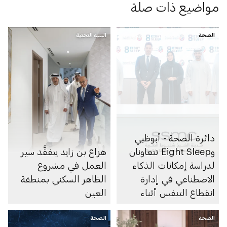
مواضيع ذات صلة
الصحة
البنية التحتية
دائرة الصحة - أبوظبي
وEight Sleep تتعاونان
هزاع بن زايد يتفقَّد سير
لدراسة إمكانات الذكاء
العمل في مشروع
الاصطناعي في إدارة
الظاهر السكني بمنطقة
انقطاع التنفس أثناء
العين
النوم
الصحة
الصحة