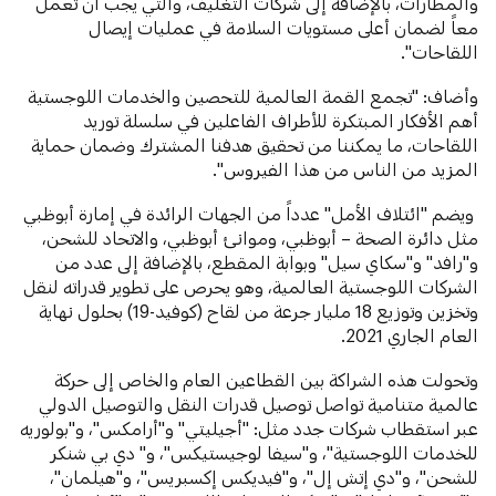
والمطارات، بالإضافة إلى شركات التغليف، والتي يجب أن تعمل
معاً لضمان أعلى مستويات السلامة في عمليات إيصال
اللقاحات".
وأضاف: "تجمع القمة العالمية للتحصين والخدمات اللوجستية
أهم الأفكار المبتكرة للأطراف الفاعلين في سلسلة توريد
اللقاحات، ما يمكننا من تحقيق هدفنا المشترك وضمان حماية
المزيد من الناس من هذا الفيروس".
ويضم "ائتلاف الأمل" عدداً من الجهات الرائدة في إمارة أبوظبي
مثل دائرة الصحة – أبوظبي، وموانئ أبوظبي، والاتحاد للشحن،
و"رافد" و"سكاي سيل" وبوابة المقطع، بالإضافة إلى عدد من
الشركات اللوجستية العالمية، وهو يحرص على تطوير قدراته لنقل
وتخزين وتوزيع 18 مليار جرعة من لقاح (كوفيد-19) بحلول نهاية
العام الجاري 2021.
وتحولت هذه الشراكة بين القطاعين العام والخاص إلى حركة
عالمية متنامية تواصل توصيل قدرات النقل والتوصيل الدولي
عبر استقطاب شركات جدد مثل: "أجيليتي" و"أرامكس"، و"بولوريه
للخدمات اللوجستية"، و"سيفا لوجيستيكس"، و" دي بي شنكر
للشحن"، و"دي إتش إل"، و"فيديكس إكسبريس"، و"هيلمان"،