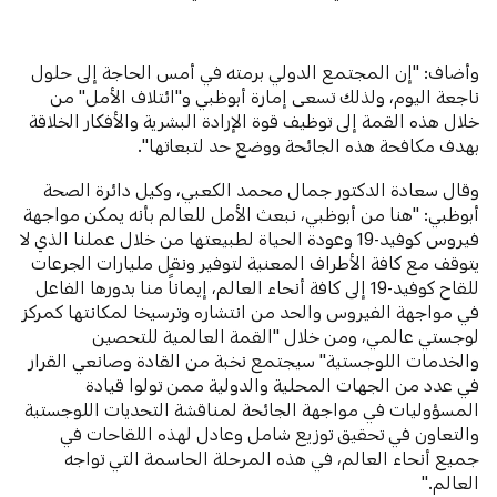
وأضاف: "إن المجتمع الدولي برمته في أمس الحاجة إلى حلول
ناجعة اليوم، ولذلك تسعى إمارة أبوظبي و"ائتلاف الأمل" من
خلال هذه القمة إلى توظيف قوة الإرادة البشرية والأفكار الخلاقة
بهدف مكافحة هذه الجائحة ووضع حد لتبعاتها".
وقال سعادة الدكتور جمال محمد الكعبي، وكيل دائرة الصحة
أبوظبي: "هنا من أبوظبي، نبعث الأمل للعالم بأنه يمكن مواجهة
فيروس كوفيد-19 وعودة الحياة لطبيعتها من خلال عملنا الذي لا
يتوقف مع كافة الأطراف المعنية لتوفير ونقل مليارات الجرعات
للقاح كوفيد-19 إلى كافة أنحاء العالم، إيماناً منا بدورها الفاعل
في مواجهة الفيروس والحد من انتشاره وترسيخا لمكانتها كمركز
لوجستي عالمي، ومن خلال "القمة العالمية للتحصين
والخدمات اللوجستية" سيجتمع نخبة من القادة وصانعي القرار
في عدد من الجهات المحلية والدولية ممن تولوا قيادة
المسؤوليات في مواجهة الجائحة لمناقشة التحديات اللوجستية
والتعاون في تحقيق توزيع شامل وعادل لهذه اللقاحات في
جميع أنحاء العالم، في هذه المرحلة الحاسمة التي تواجه
العالم."