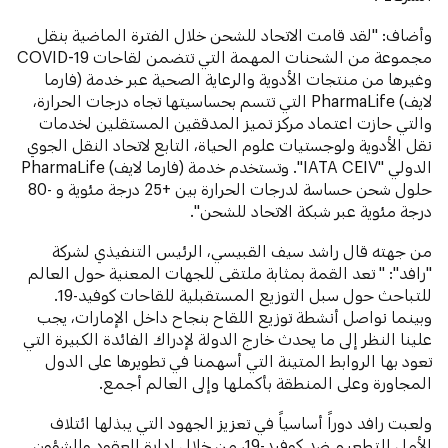
وأضاف: "لقد قامت الاتحاد للشحن خلال الفترة الماضية بنقل
مجموعة من الشحنات المهمة التي تتضمن لقاحات COVID-19
وغيرها من منتجات الأدوية والرعاية الصحية عبر خدمة (فارما
لايف) PharmaLife التي تتسم بحساسيتها تجاه درجات الحرارة،
والتي حازت اعتماد مركز تميز المدققين المستقلين لخدمات
نقل الأدوية ولوجستيات علوم الحياة، التابع لاتحاد النقل الجوي
الدولي "IATA CEIV". وتستخدم خدمة (فارما لايف) PharmaLife
حلول شحن حساسة لدرجات الحرارة بين +25 درجة مئوية و -80
درجة مئوية عبر شبكة الاتحاد للشحن".
من جهته قال راشد سيف القبيسي، الرئيس التنفيذي لشركة
"رافد": " تعد القمة بمثابة ملتقى للجهات المعنية حول العالم
للتباحث حول سبل التوزيع المستقبلية للقاحات كوفيد-19.
وبينما نواصل أنشطة توزيع اللقاح بنجاح داخل الإمارات، يجب
علينا النظر إلى ما يحدث خارج الدولة لإدراك الفائدة الكبيرة التي
تعود بها الروابط المتينة التي أسهمنا في تطويرها على الدول
المجاورة وعلى المنطقة بأكملها وإلى العالم أجمع.
ولعبت رافد دوراً أساسياً في تعزيز الجهود التي يبذلها ائتلاف
الأمل للتطعيم ضد كوفيد-19، من خلال إدارة العقود والشؤون