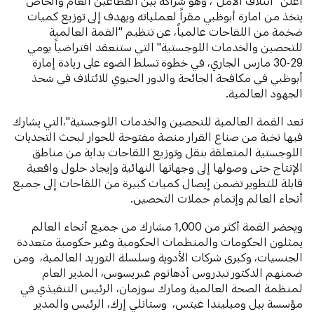
أعلن "ائتلاف الأمل"، وهو شراكة بين القطاعين العام والخاص
يتخذ من امارة أبوظبي مقراً لعملياته ويهدف إلى توزيع كميات
ضخمة من اللقاحات عالمياً، عن تنظيم "القمة العالمية
للتحصين والخدمات اللوجستية" التي ستنعقد افتراضياً يومي
29-30 مارس الجاري، في خطوة تسلط الضوء على ريادة إمارة
أبوظبي في مكافحة الجائحة والدور الحيوي للائتلاف في شحذ
الجهود العالمية.
تعد القمة العالمية للتحصين والخدمات اللوجستية"،التي يشارك
فيها نخبة من صناع القرار منصة مفتوحة للحوار لبحث التحديات
اللوجستية المتعلقة بنقل وتوزيع اللقاحات بداية من مناطق
الإنتاج حتى وصولها إلى وجهاتها النهائية وإيجاد حلول واقعية
قابلة للتطوير تضمن إيصال كميات كبيرة من اللقاحات إلى جميع
أنحاء العالم وإتمام حملات التحصين.
ويحضر القمة أكثر من 1,000 مشارك من جميع أنحاء العالم
يمثلون الحكومات والمنظمات الحكومية وغير حكومية متعددة
الجنسيات، وكبرى شركات الأدوية وسلسلة التوريد العالمية، ومن
ضمنهم الدكتور تيدروس أدهانوم غبريسوس، المدير العام
لمنظمة الصحة العالمية ومارك سوزمان، الرئيس التنفيذي في
مؤسسة بيل وميليندا غيتس، وستانلي إرك، الرئيس والمدير