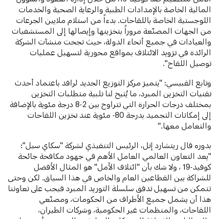
المالية الخاصة بالإمدادات الطبية والرعاية الصحية والخدمات
اللوجستية الخاصة باللقاحات. بدءاً من استلام ملايين الجرعات
من الجهات المصنّعة مروراً بتخزينها وإيصالها إلى المستشفيات
والعيادات في جميع أنحاء الدولة، حيث نجحت منشآت الشركة
الرائدة في تزويد الائتلاف بمواقع محورية لتسهيل عمليات
توصيل اللقاح".
وتابع القبيسي: "يتميز مركز التوزيع الجديد لرافد باعتماد أحدث
تقنيات التخزين المبرد، ما يُتيح لنا تلبية متطلبات التخزين
بمختلف درجات الحرارة التي تتراوح بين 2-8 درجة مئوية بالإضافة
إلى إمكانات التجميد بدرجة 80- مئوية عند تخزين اللقاحات
والتعامل معها."
بدوره قال ريتشارد إتل، الرئيس التنفيذي لشركة "سكاي سيل":
"يعد التعاون العالمي العامل الأهم في جهود مكافحة جائحة
كوفيد-19 ، ولا شك بأن "ائتلاف الأمل" هو المثال الأفضل
للشراكة بين القطاعين العام والخاص في هذا السياق. لكن وحتى
نتمكن من تسهيل تدفق سلسلة التوريد المبرد فيجب على تعاوننا
هذا أن يشمل جميع الأطراف من الحكومات، ومصنّعي
اللقاحات، والمنظمات غير الحكومية، وشركات الطيران،