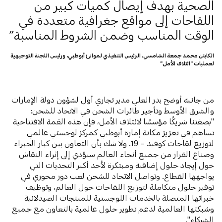
الصحية بهدف إيصال كميات كبير من
اللقاحات إلى مواقع جغرافية متعددة في
الوقت المناسب وضمن الشروط المناسبة
الكابتن محمد جمعة الشامسي، الرئيس التنفيذي لموانئ أبوظبي، ورئيس اللجنة التوجيهية
لعمليات "ائتلاف الأمل"
من جانبه أوضح بدر العلي مدير تجاري أول لشؤون دولة الإمارات
والشرق الأوسط وتأجير طائرات الشحن في الاتحاد للشحن:
"بصفتنا شريكًا مؤسسًا لائتلاف الأمل، فإن هذه القمة الافتتاحية
تساهم في تعزيز مكانة إمارة أبوظبي كمركز لوجستي عالمي
لتوزيع لقاحات كوفيد – 19. ولا شك بأن التعاون بين كبار الخبراء
وصناع القرار من جميع أنحاء العالم سيؤدي إلى إثراء النقاش
حول إيجاد حلول إضافية ومبتكرة لأحد أكبر التحديات التي
يواجهها القطاع. وتواصل الاتحاد للشحن لعب دور محوري في
توفير حلول متكاملة لتوزيع اللقاحات حول العالم، وتوظيف
خبراتها المتصلة بالخدمات اللوجستية للمنتجات الصيدلانية
وشبكتها العالمية لدعم تطوير حلول عالمية بالتعاون مع جميع
الشركاء".