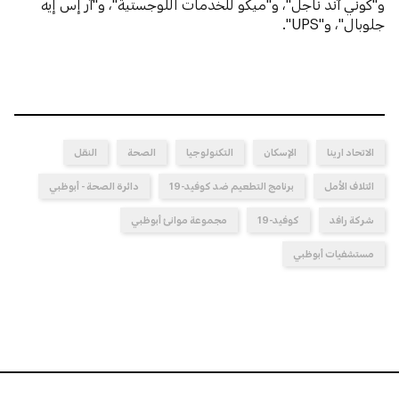
و"كوني آند ناجل"، و"ميكو للخدمات اللوجستية"، و"آر إس إيه
جلوبال"، و"UPS".
الاتحاد ارينا
الإسكان
التكنولوجيا
الصحة
النقل
ائتلاف الأمل
برنامج التطعيم ضد كوفيد-19
دائرة الصحة - أبوظبي
شركة رافد
كوفيد-19
مجموعة موانئ أبوظبي
مستشفيات أبوظبي