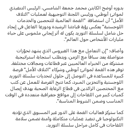
بدوره أوضح الكابتن محمد جمعة الشامسي، الرئيس التنفيذي
لموانئ أبوظبي، ورئيس اللجنة التوجيهية لعمليات "ائتلاف
الأمل" أن استضافة "القمة العالمية للتحصين والخدمات
اللوجستية" يعكس رؤية قيادتنا الرشيدة ودورعا الفاعل في إيجاد
حل شامل لسلسلة التوريد يكون له أثر إيجابي ملموس على حياة
مليارات الأشخاص حول العالم".
وأضاف: "إن التعامل مع هذا الفيروس الذي يشهد تحوّرات
متواصلة يعد سباقاً مع الزمن، ويتطلب استجابة استراتيجية
مشتركة من الخبراء العالميين عبر قطاعات ومجالات مختلفة.
توفر هذه القمة لموانئ أبوظبي وشركاء "ائتلاف الأمل" فرصة
كبيرة للمساعدة في التوصل إلى حلول لتحديات سلسلة التوريد
اللوجستية والتخزين المبرد، كما تتيح الفرصة للعمل عن كثب
مع المختصين الرائدين في قطاع الرعاية الصحية بهدف إيصال
كميات كبير من اللقاحات إلى مواقع جغرافية متعددة في الوقت
المناسب وضمن الشروط المناسبة".
كما ستركز فعاليات القمة على الدور غير المسبوق الذي تؤديه
التكنولوجيا في تنفيذ عمليات متكاملة وآمنة تضمن سلامة
اللقاحات في كامل مراحل سلسلة التوريد.