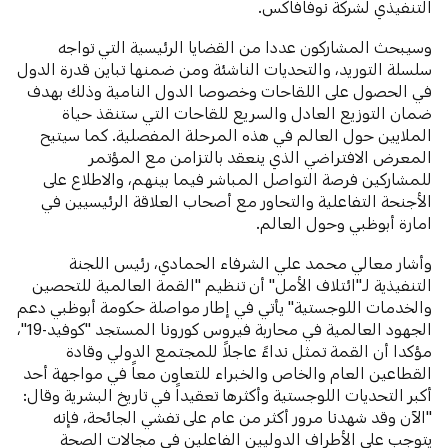
التنفيذي لشركة نوفافاكس.
وسيبحث المشاركون عددا من القضايا الرئيسية التي تواجه
سلسلة التوريد، والتحديات الناشئة ومن ضمنها تباين قدرة الدول
في الحصول على اللقاحات وخصوصا الدول النامية وذلك بهدف
ضمان التوزيع العادل والسريع للقاحات التي ستنقذ حياة
الملايين حول العالم في هذه المرحلة المفصلية. كما سيتيح
المعرض الافتراضي الذي ينعقد بالتزامن مع المؤتمر
للمشاركين فرصة التواصل المباشر فيما بينهم، والاطلاع على
الأجنحة التفاعلية والتحاور مع أصحاب العلاقة الرئيسيين في
امارة أبوظبي وحول العالم.
وأشار معالي محمد علي الشرفاء الحمادي، رئيس اللجنة
التنفيذية لـ"ائتلاف الأمل" أن تنظيم "القمة العالمية للتحصين
والخدمات اللوجستية" يأتي في إطار مواصلة حكومة أبوظبي دعم
الجهود العالمية في محاربة فيروس كورونا المستجد "كوفيد-19"،
مؤكدا أن القمة تمثل نداءً عاجلاً للمجتمع الدولي وقادة
القطاعين العام والخاص والخبراء للتعاون معاً في مواجهة أحد
أكبر التحديات اللوجستية وأكثرها تعقيداً في تاريخ البشرية وقال:
"الآن وقد شهدنا مرور أكثر من عام على تفشي الجائحة، فإنه
يتوجب على الأطراف الدوليين الفاعلين في مجالات الصحة