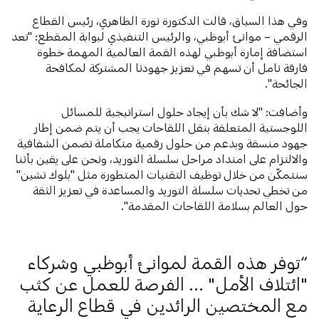
وفي هذا السياق، قالت الدكتورة نورة الظاهري، رئيس القطاع
الرقمي – موانئ أبوظبي، والرئيس التنفيذي لبوابة المقطع: "تعد
استضافة إمارة أبوظبي لهذه القمة العالمية المهمة خطوة
فارقة نامل أن تسهم في تعزيز جهودنا المشتركة لمكافحة
الجائحة".
وأضافت: "لا شك بأن إيجاد حلول استراتيجية للمسائل
اللوجستية المتعلقة بنقل اللقاحات يجب أن يتم ضمن إطار
جهود منسقة وبدعم من حلول رقمية متكاملة تضمن الشفافية
والالتزام على امتداد مراحل سلسلة التوريد، ونحن على يقين بأننا
سنتمكّن من خلال توظيف التقنيات المتطورة مثل "بلوك تشين"
من تخطي تحديات سلسلة التوريد والمساعدة في تعزيز الثقة
حول العالم بسلامة اللقاحات المقدمة".
توفر هذه القمة لموانئ أبوظبي وشركاء
"ائتلاف الأمل" ... الفرصة للعمل عن كثب
مع المختصين الرائدين في قطاع الرعاية