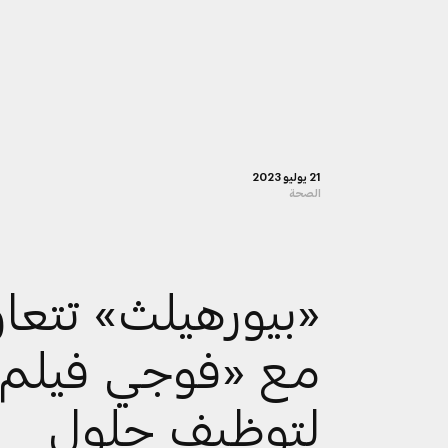
21 يوليو 2023
الصحة
«بيورهيلث» تتعا
مع «فوجي فيلم
لتوظيف حلول