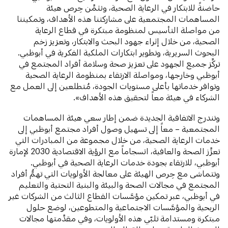
حاضنةً للابتكار في الرعاية الصحية، ونثمِّن حِرص هيئة
المساهمات المجتمعية على مشاركتنا هذه الأهداف، وتمكيننا
من مواصلة التأسيس لمنظومة مبتكرة في قطاع الرعاية
الصحية، من خلال إثراء جهود البحث والابتكار، وتعزيز زخم
البحوث السريرية، وتطوير ابتكارات الملكية الفكرية في أبوظبي.
تركِّز جميع الجهود على تعزيز صحة وسلامة أفراد المجتمع في
أبوظبي وخارجها، ومواصلة الارتقاء بمنظومة الرعاية الصحية
وتوافر خدماتها بأعلى مستويات الجودة، مُتطلعين إلى العمل مع
الشركاء في هيئة معاً لتحقيق هذه الأهداف».
وتندرج الاتفاقية الجديدة ضمن إطار سعي هيئة المساهمات
المجتمعية – معاً إلى تسهيل وصول أفراد مجتمع أبوظبي إلى
خدمات الرعاية الصحية، من خلال مجموعة من المبادرات التي
تعزِّز الصحة والعافية، انسجاماً مع الرؤية الاقتصادية 2030 لإمارة
أبوظبي، للارتقاء بجودة خدمات الرعاية الصحية في أبوظبي.
وتتماشى مع حِرص الهيئة على معالجة الأولويات التي تهمُّ أفراد
المجتمع في مجالات الصحة والبيئة والبنية التحتية والتعليم
في أبوظبي، عبر تمكين مؤسَّسات القطاع الثالث من الشركات غير
الربحية والمؤسَّسات الاجتماعية والمتطوعين، لوضع حلول
مبتكرة ومستدامة تلبّي هذه الأولويات، وفي مقدِّمتها مجالات