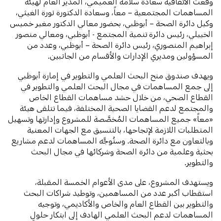
وقَّعت الاتفاقية سعادة سلامة العميمي، المدير العام لهيئة
المساهمات المجتمعية – معاً، وسعادة الدكتورة نورة الغيثي،
وكيل دائرة الصحة – أبوظبي، بحضور معالي الدكتور مغير خميس
الخييلي، رئيس دائرة تنمية المجتمع - أبوظبي، ومعالي منصور
إبراهيم المنصوري، رئيس دائرة الصحة – أبوظبي، وعدد من
المسؤولين ومديري الإدارات والأقسام من الجانبين.
ويهدف صندوق منح البحث العلمي والتطوير في إمارة أبوظبي
إلى جمع المساهمات في مجال البحث العلمي والتطوير في
القطاع الصحي، من خلال حشد مساهمات القطاع الخاص
والمجتمع لدعم القضايا الصحية المختلفة، فيما تتلقى هيئة
«معاً» جميع المساهمات المُخصَّصة للمشروع وإدارتها وتسهيل
المتطلبات اللازمة لإنجاحها، بالتنسيق مع الجهات المعنية
وبالتعاون مع دائرة الصحة. وستُوجَّه المساهمات لدعم مشاريع
بحثية وعلمية من دائرة الصحة وشركائها في مجال البحث
والتطوير.
ويستهدف المشروع، على مدى الأعوام الخمسة المقبلة،
استقطاب أكبر عدد من المساهمين، وتوطيد شراكات البحث
والتطوير بين القطاع العام والخاص والأكاديمي، وتوجيه
المساهمات لدعم البحث العلمي الهادف إلى ابتكار حلولٍ