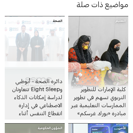
مواضيع ذات صلة
التعليم
الصحة
دائرة الصحة - أبوظبي
كلية الإمارات للتطوير
وEight Sleep تتعاونان
التربوي تسهم في تطوير
لدراسة إمكانات الذكاء
الممارسات التعليمية عبر
الاصطناعي في إدارة
مبادرة «بورك غرسكم»
انقطاع التنفس أثناء
النوم
الأمن
الشؤون الحكومية