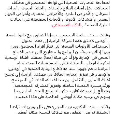
لمعالجة التحديات الصحية التي تواجه المجتمع في مختلف
المجالات، مثل أبحاث العلاج بالجينات والخلايا الحيوية، وأمراض
السرطان، والأمراض النادرة، والأمراض المعدية، وأمراض الجهاز
العصبي واكتشافات الأدوية، والأبحاث المعتمِدة على البيانات
الطبية الضخمة و
الذكاء الاصطناعي
.
وقالت سعادة سلامة العميمي: «يسرُّنا التعاون مع دائرة الصحة
– أبوظبي لإطلاق هذه الشراكة الرامية إلى دعم الحلول
المستدامة للأولويات الصحية التي تهمُّ أفراد المجتمع، ومن
بينها إطلاق حزمة من البرامج والمشاريع التي تدعم القطاع
الصحي في الإمارة. ونؤكِّد في هيئة (معاً)، بصفتنا القناة الرسمية
لحكومة أبوظبي المعنية بتلقّي المساهمات المجتمعية،
التزامنا بدعم جهود استدامة قطاع الرعاية الصحية في أبوظبي،
والإسهام في تعزيز ازدهاره، انطلاقاً من مهمّتنا الرامية إلى ترسيخ
ثقافة التعاون والتكامل بين مختلف القطاعات في المجتمع،
ورفْد مسيرة التنمية الشاملة، وتعزيز المشاركة المجتمعية،
ونتطلَّع إلى صياغة آفاق مبتكرة لتشجيع البحث العلمي، ما
يسهم في ترسيخ مكانة أبوظبي العالمية على هذا الصعيد».
وقالت سعادة الدكتورة نورة الغيثي: «في ظل توجيهات قيادتنا
الرشيدة، نواصل التعاون مع شركائنا لترسيخ مكانة أبوظبي