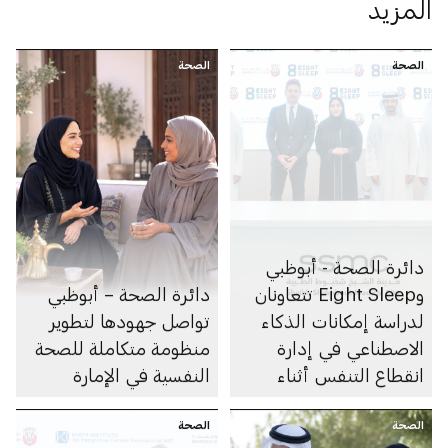
المزيد
الصحة
الصحة
دائرة الصحة - أبوظبي
وEight Sleep تتعاونان
دائرة الصحة – أبوظبي
لدراسة إمكانات الذكاء
تواصل جهودها لتطوير
الاصطناعي في إدارة
منظومة متكاملة للصحة
انقطاع التنفس أثناء
النفسية في الإمارة
النوم
الصحة
الصحة