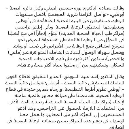
وقالت سعادة الدكتورة نورة خميس الغيثي، وكيل دائرة الصحة –
أبوظبي: «نواصل التزامنا بتزويد المجتمع بأفضل مستويات
الرعاية، مستفيدين من البنية التحتية المتقدِّمة في أبوظبي
ومنظومتها المتطوِّرة للرعاية الصحية. ويأتي إطلاق تراخيص
(مراكز طب الحياة الصحية المديدة) ليتوِّج إنجازاً آخر، مع مُضيِّنا
في التحوُّل من الرعاية القائمة على الاستجابة للمرض نحو
نموذج استباقي يضع الوقاية من الأمراض في صُلب أولوياته.
وبفضل سهولة الوصول للبيانات الشاملة المتوافرة عبر (ملفي)
و(افحص)، سنكون أكثر قدرة على فهم الاحتياجات الصحية
للسكان، وتمكينهم من أن يحظوا بحياة أكثر صحة وعافية».
وقال الدكتور راشد عبيد السويدي، المدير التنفيذي لقطاع القوى
العاملة الصحية في دائرة الصحة – أبوظبي: «تواصل دائرة الصحة
– أبوظبي تطوير أُطرها التنظيمية، وإرساء معايير جديدة في قطاع
الرعاية الصحية. لقد عملنا على صياغة معايير عالمية شاملة
لإنشاء (مراكز طب الحياة الصحية المديدة)، وتحديد الحد الأدنى
من المتطلبات اللازمة للحصول على التراخيص. وهنا أدعو
المستثمرين إلى التعرُّف أكثر على المعايير، والعمل معنا
للإسهام في توفير هذه المراكز ضمن منشآت الرعاية الصحية في
الإمارة».