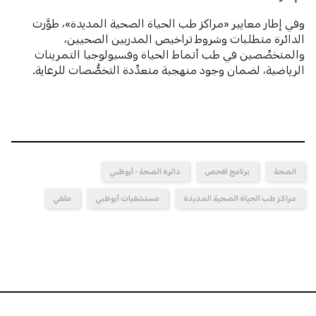
وفي إطار معايير «مراكز طب الحياة الصحية المديدة»، طوَّرت
الدائرة متطلبات وشروط تراخيص المدربين الصحيين،
والمتخصِّصين في طب أنماط الحياة وفسيولوجيا التمرينات
الرياضية، لضمان وجود منهجية متعدِّدة التخصُّصات للرعاية.
الصحة
برنامج افحص
دائرة الصحة - أبوظبي
مراكز طب الحياة الصحية المديدة
مستشفيات أبوظبي
ملفي