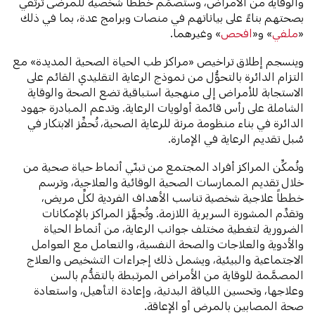
والوقاية من الأمراض، وستصمِّم خططاً شخصية للمرضى ترتقي
بصحتهم بناءً على بياناتهم في منصات وبرامج عدة، بما في ذلك
«
ملفي
» و«
افحص
» وغيرهما.
وينسجم إطلاق تراخيص «مراكز طب الحياة الصحية المديدة» مع
التزام الدائرة بالتحوُّل من نموذج الرعاية التقليدي القائم على
الاستجابة للأمراض إلى منهجية استباقية تضع الصحة والوقاية
الشاملة على رأس قائمة أولويات الرعاية. وتدعم المبادرة جهود
الدائرة في بناء منظومة مرنة للرعاية الصحية، تُحفِّز الابتكار في
سُبل تقديم الرعاية في الإمارة.
وتُمكِّن المراكز أفراد المجتمع من تبنّي أنماط حياة صحية من
خلال تقديم الممارسات الصحية الوقائية والعلاجية، وترسم
خططاً علاجية شخصية تناسب الأهداف الفردية لكلِّ مريض،
وتقدِّم المشورة السريرية اللازمة. وتُجهَّز المراكز بالإمكانات
الضرورية لتغطية مختلف جوانب الرعاية، من أنماط الحياة
والأدوية والعلاجات والصحة النفسية، والتعامل مع العوامل
الاجتماعية والبيئية، ويشمل ذلك إجراءات التشخيص والعلاج
المصمَّمة للوقاية من الأمراض المرتبطة بالتقدُّم بالسن
وعلاجها، وتحسين اللياقة البدنية، وإعادة التأهيل، واستعادة
صحة المصابين بالمرض أو الإعاقة.