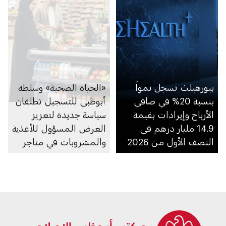
بيورهيلث تسجل نمواً
«الحياة الصحية» وسلطة
بنسبة 20% في صافي
أبوظبي للتسجيل تطلقان
الأرباح وإيرادات بقيمة
سياسة جديدة لتعزيز
14.9 مليار درهم في
العرض المسؤول للأغذية
النصف الأول من 2026
والمشروبات في متاجر
السوبرماركت ومنصاتها
الإلكترونية