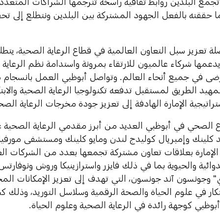
تجمع البلدين روابط ثقافية راسخة تترجمها الشراكات المتعددة
 حققته بالفعل الجهود المشتركة بين البلدين ونتطلع إلى تحق
 تعزيز سبل التعاون العالمية في قطاع الرعاية الصحية، يتطل
دعمها شركاء عالميون للارتقاء بمرونة واستدامة نظم الرعاية ال
ضى في جميع أنحاء العالم. وتواصل أبوظبي العمل بانسجام مع
مهيد الطريق لمستقبل تدفعه تكنولوجيا الرعاية الصحية والابتك
اتيجية الإمارة الهادفة إلى تعزيز جودة مخرجات الرعاية الصح
 الصحي في أبوظبي العديد من أبرز مقدمي الرعاية الصحية 
 كلينك وإمبريال كوليدج لندن ومايو كلينك ومستشفى مورفيلدز
لإمارة بعلاقات تعاون مشتركة تجمعها بعدد من الشركات العا
وائية والحيوية بما في ذلك فايزر واسترازينيكا وروش ونوفار
 وجونسون آند جونسون، التي تهدف إلى تعزيز الإمكانات المحل
تكار في علوم الحياة والصحة الرقمية وسلاسل التوريد، وذلك ك
أبوظبي كوجهة رائدة في الرعاية الصحية وعلوم الحياة.