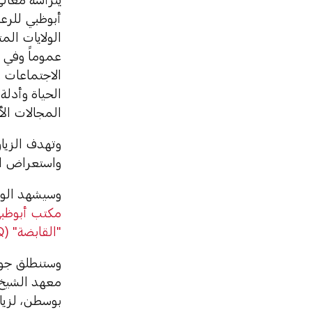
أبوظبي للرع
الولايات الم
عموماً وفي ا
الاجتماعات 
الحياة وأدلة
المجالات الأ
وتهدف الزيار
واستعراض ال
وسيشهد الوف
مكتب أبوظبي
"القابضة" (ADQ)
وستنطلق جول
معهد الشيخ ز
بوسطن، لزيا