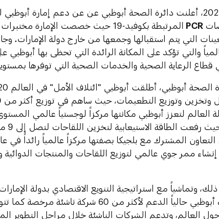
وفي فبراير 2021، أعلنت دائرة الصحة أبوظبي عن عن دعم إمارة أبوظب
صات
PCR
المرتبطة بكوفيد-19 حيث خصصت الإمارة مخت
ينات التي يتم استقبالها وجمعها من خارج دولة الإمارات
.
وجاء
مياً والتي تؤكد على المكانة الرائدة التي تحظى بها أبوظبي ع
 قطاع الرعاية الصحية والخدمات الصحية التي توفرها بمستوي
ولة العالم لتعزز أبوظبي مكانتها مركزاً لوجستياً عالمي المستو
واللقاحا
لتعاون المشترك مع بلجيكا بصفتها مركزاً عالمياً رائداً في عا
نشاء ممر جوي عالمي لتوزيع اللقاحات والمنتجات الدوائية ون
 ذلك، وتماشياً مع استراتيجية التنويع الاقتصادي بدولة الإمارات
حول العالم، وتدعم الشركات الناشئة خلال مراحل التطوير الم