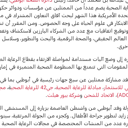
اية الصحية يضم عدداً من الممثلين عن مؤسسات ودوائر حكومية
تحدة الأمريكية هذا الشهر لبحث آفاق التعاون المشترك في مج
لابتكار في علوم الحياة على وجه الخصوص. ومن المقرر أن تشه
وتوقيع اتفاقيات مع عدد من الشركاء البارزين لاستكشاف وتفع
 العالم الحقيقي، والصحة الرقمية، والبحث والتطوير، وسلاسل ا
خرى.
ة إلى وضع آليات مستدامة لمواصلة الارتقاء بقطاع الرعاية الص
مقومات التي تتمتع بها المنظومة الصحية المتميزة في إمارة
د مشاركة ممثلين عن سبع جهات رئيسية في أبوظبي بما في ذ
 للاستثمار
،
مبادلة للرعاية الصحية
،
جي42 للرعاية الصحي
ة،
مجم
،
الاتحاد للشحن
و
شركة بيور هيلث
.
ة وفد أبوظبي من واشنطن العاصمة بزيارة إلى المستشفى ال
ايد لتطوير جراحة الأطفال. وكجزء من الجولة المرتقبة، سيتوج
رة عدد من المنشآت المختصصة في مجالات الرعاية الصحية و