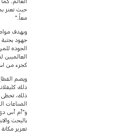
العالم. كما 
حيث نعتز بما
معاً."
وبهدف مواصلة
جهود بحثية ي
الجودة للمر
العالميين لت
كجزء من استر
ويضم القطاع
ذلك كليفلاند
ذلك، تحظى ا
الصناعات الد
و"أم أس دي"
بالبحث والاب
تعزيز مكانة 