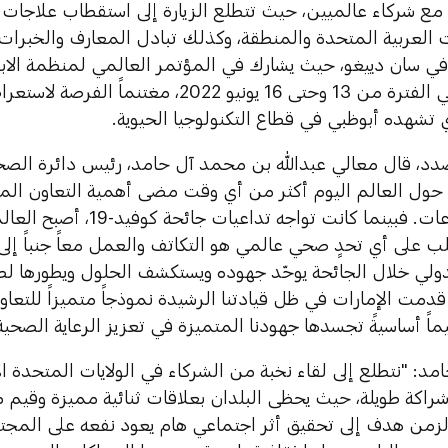
مع شركاء عالميين، حيث تتطلع الزيارة إلى استقطاب علاجات م
ات العربية المتحدة والمنطقة، وكذلك تبادل المعارف والخبرا
 في سان دييغو، حيث يشارك في المؤتمر العالمي لمنظمة الابتكا
الذي يقام في الفترة من 13 وحتى 16 يونيو 2022
 تشهده أبوظبي في قطاع التكنولوجيا الحيوية.
دد، قال معالي عبدالله بن محمد آل حامد، رئيس دائرة الصح
ول العالم اليوم أكثر من أي وقت مضى أهمية التعاون المت
جميع القطاعات. فبينما كانت تواجه 
لب على أي تحدٍ صحي عالمي هو التكاتف والعمل معاً جنباً إل
ولي خلال الجائحة يوحّد جهوده ويستكشف الحلول ويطورها ل
قدمت الإمارات في ظل قيادتنا الرشيدة نموذجاً متميزاً للتعاو
ماً أساسيةً تجسدها جهودنا المتميزة في تعزيز الرعاية الصحية م
د: "نتطلع إلى لقاء نخبة من الشركاء في الولايات المتحدة ال
شراكة طويلة، حيث يحظى البلدان بعلاقات ثنائية مميزة وقيم 
زمن هدف إلى تحقيق أثر اجتماعي هام يعود نفعه على المج