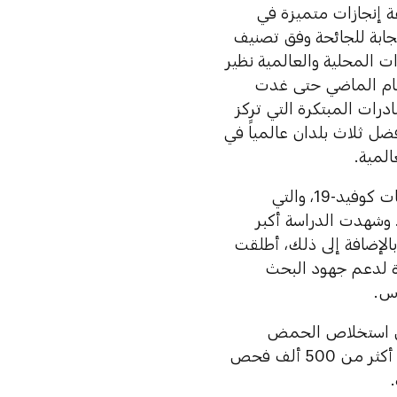
ة إنجازات متميزة في
 في الاستجابة للجائحة وفق تصنيف
 المحلية والعالمية نظير
لعام الماضي حتى غدت
رات المبتكرة التي تركز
ضل ثلاث بلدان عالمياً في
المية.
وكانت الإمارات من أوائل البلدان التي شاركت في التجارب السريرية للقاحات كوفيد-19، والتي
 وشهدت الدراسة أكبر
وفارم والتي شملت أكثر من 32,000 متطوعاً. بالإضافة إلى ذلك، أطلقت
رة عن منصة موحدة لدعم جهود البحث
وس.
ن 300 ألف عينة من محلول استخلاص الحمض
النووي لكوفيد-19 محلياً، ورفعت قدرتها الاستيعابية لفحوصات "كورونا" إلى أكثر من 500 ألف فحص