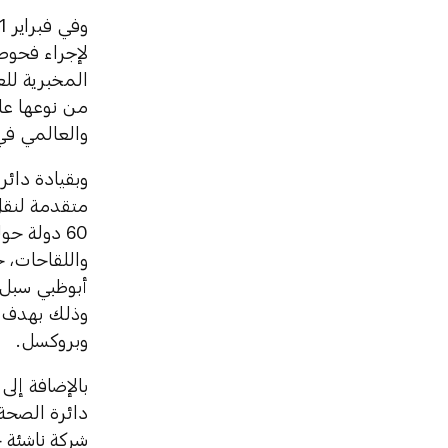
لإجراء فحو
المخبرية للع
من نوعها عال
والعالمي في
60 دولة ح
أبوظبي سبل ا
وذلك بهدف إ
وبروكسل.
بالإضافة إلى
شركة ناشئة 