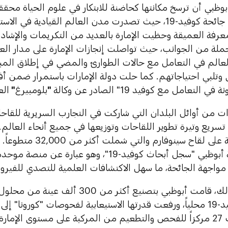
وظبي أن ترسخ مكانتها كحاضنة للابتكار في علوم الحياة محقق
التعامل من جائحة كوفيد-19، حيث تصدرت مدن العالم القيادية
رفة العميقة وحظيت الإمارة بالعديد من التكريمات والإشادات
ملة من الجوانب، حيث تواصلت إنجازات الإمارة على مدار ا
لعالم في التعامل مع حالات الطوارئ والمضي في إطلاق المباد
وتلبي احتياجاتهم. كما حلت دولة الإمارات باستمرار ضمن أف
التعامل مع كوفيد 19" الصادر عن وكالة
"
بلومبيرغ
"
الع
ريع وتيرة تطوير اللقاحات وتوزيعها في جميع أنحاء العالم.
تجربة سريرية على لقاح سين
دائرة الصحة أبوظبي "سجل أبحاث كوفيد-19"، وهو عبا
 مواجهة الجائحة، ما سهل الاكتشافات العلمية للتصدي للفير
وإلى جانب ذلك، قامت أبوظبي بتصنيع أكثر م
لإمارة.