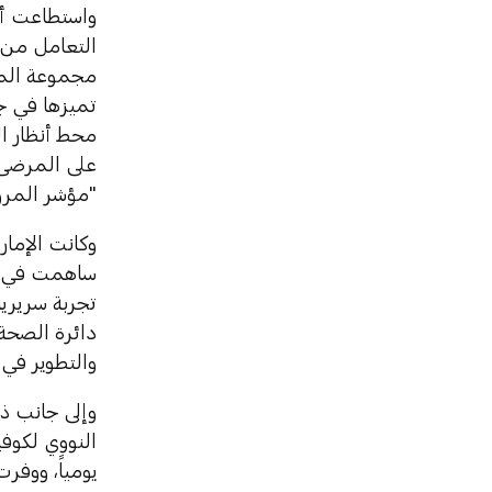
واستطاعت أب
مجموعة المع
تميزها في ج
محط أنظار ا
على المرضى 
"مؤشر المرونة في 
ساهمت في تس
والتطوير في
يومياً، ووفرت 27 مركزاً للفحص والتطعيم من المركبة على مستوى ا