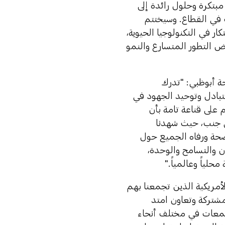
بتكرة وحلول رائدة إلى
ت في القطاع. وسيختتم
ر في التكنولوجيا الحيوية،
، مغتنماً الفرصة لاستعراض التطور المتسارع والنمو
ة أبوظبي: "تدرك
بادل وتوحيد الجهود في
تداعيات جائحة كوفيد-19، أصبح العالم على قناعة تامة بأن
ى جنب، حيث شهدنا
صحة ورفاه الجميع حول
ن والتسامح والوحدة،
حلياً وعالمياً."
أمريكية الذين تجمعنا بهم
مشتركة وتعاون امتد
تمعات في مختلف أنحاء