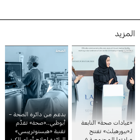
المزيد
الصحة
الصحة
بدعم من دائرة الصحة –
«عيادات صحة» التابعة
أبوظبي..«صحة» تقدِّم
لـ«بيورهيلث» تفتتح
تقنية «هيستوتريبسي»
عيادتها المجتمعية في
الرائدة لعلاج أورام الكبد