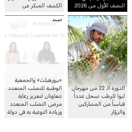
النصف الأول من 2026
الكشف المبكر عن
سرطان الرئة
الفن والثقافة
الصحة
«بيورهيلث» والجمعية
الدورة الـ 22 من مهرجان
الوطنية للتصلب المتعدد
ليوا للرطب تسجل عدداً
تتعاونان لتعزيز رعاية
قياسياً من المشاركين
مرضى التصلب المتعدد
والزوّار
وزيادة التوعية به في دولة
الإمارات