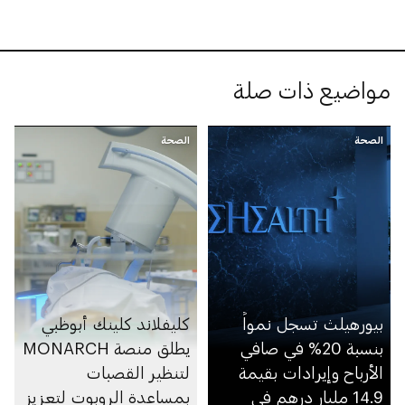
مواضيع ذات صلة
الصحة
الصحة
بيورهيلث تسجل نمواً
كليفلاند كلينك أبوظبي
بنسبة 20% في صافي
يطلق منصة MONARCH
الأرباح وإيرادات بقيمة
لتنظير القصبات
14.9 مليار درهم في
بمساعدة الروبوت لتعزيز