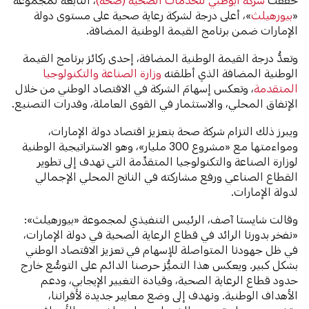
«
بيورهيلث
»، أعلى درجة لشركة رعاية صحية على مستوى دولة
الإمارات ضمن برنامج القيمة الوطنية المضافة.
وتعدُّ درجة القيمة الوطنية المضافة، إحدى ركائز برنامج القيمة
الوطنية المضافة الذي أطلقته
وزارة الصناعة والتكنولوجيا
المتقدمة
، وتعكس إسهامَ الشركة في الاقتصاد الوطني من خلال
الإنفاق المحلي، والاستثمار في القوى العاملة، وقدرات التصنيع.
ويبرز ذلك التزام شركة صحة بتعزيز اقتصاد دولة الإمارات،
ومواءمتها مع «مشروع 300 مليار»، وهو الاستراتيجية الوطنية
لوزارة الصناعة والتكنولوجيا المتقدِّمة التي تهدف إلى تطوير
القطاع الصناعي ورفع مشاركته في الناتج المحلي الإجمالي
لدولة الإمارات.
وقالت شايستا آصف، الرئيس التنفيذي لمجموعة «بيورهيلث»:
«نفخر بدورنا الرائد في قطاع الرعاية الصحية في دولة الإمارات،
في ظل جهودنا المتواصلة للإسهام في تعزيز الاقتصاد الوطني
بشكل كبير. ويعكس هذا التميُّز حرصنا الدائم على التوسُّع خارج
حدود قطاع الرعاية الصحية، وقيادة التغيير الإيجابي، ودعم
الأهداف الوطنية. ونهدف إلى وضع معايير جديدة لأقراننا،