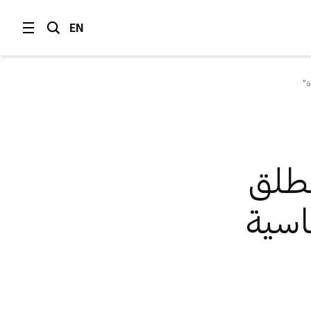
EN
ة"
تطلق
اسية