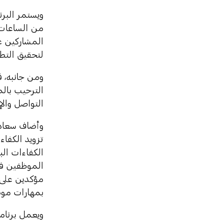
من الساعات 
المشاركين ع
لتحقيق التط
ومن جانبه، ق
الترحيب بال
التواصل وال
وأضاف سعادته
تزويد الكفاء
الكفاءات الب
الموظفين في 
مؤكدين على ا
بمهارات موظ
ويعمل برنام