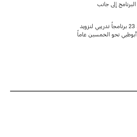
برنامج إلى جانب
وتجدر الإشارة إلى أن أكاديمية أبوظبي الحكومية نجحت في إطلاق أكثر من 23 برنامجاً تدريبي لتزويد
بوظبي نحو الخمسين عاماً