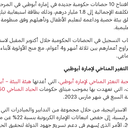
وتم اعتماد افتتاح 10 حضانات حكومية جديدة في إمارة أبوظبي في 
 بيئة خصبة وداعمه لتعليم الأطفال وتأهيلهم وفق منظومة م
عليمية.
إماراتيين، تتراوح أعمارهم بين ثلاثة أشهر و4 أعوام، مع
ماعي.
التغير المناخي لإمارة أبوظبي
جية التغيّر المناخي لإمارة أبوظبي
، التي أعدتها
هيئة البيئة – أ
ات، التي تعهدت بها بموجب ميثاق حكومات
الحياد المناخي 2050
 السبع في شهر مارس 2023.
لاستراتيجية، من خلال مجموعة من التدابير والمبادرات الت
الاقتصادية الرئيسية، إل
في عام 2016، الأمر الذي يُسهم في دعم تسريع جهود الدولة لتحقيق ا