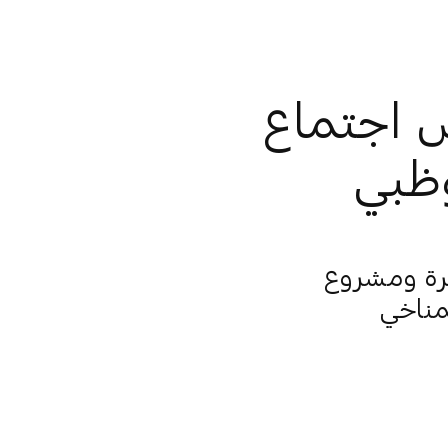
َس اجتماع
وظبي
سرة ومشروع
لمناخي