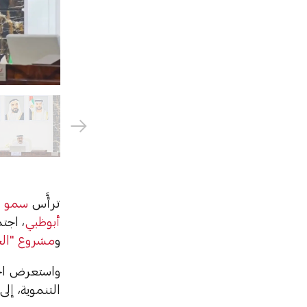
ترأَّس
سمو ا
أبوظبي
، اجت
و
مشروع "الح
واستعرض اج
التنموية، إل