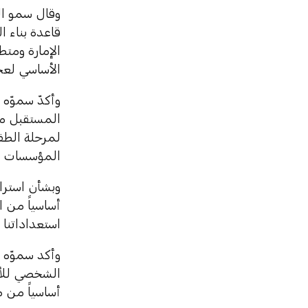
وقال سمو الش
قاعدة بناء ا
الإمارة ومتط
الأساسي لعجل
وأكدّ سموّه 
المستقبل من
لمرحلة الطف
المؤسسات الم
وبشأن استرات
أساسياً من 
استعداداتنا 
وأكد سموّه 
الشخصي للأفر
أساسياً من م