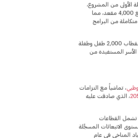
المرحلة الأولى من المشروع،
الذي تصل تكلفته الإجمالية إلى 1.8 مليار درهم، وذلك بطاقة استيعابية تبلغ 4,000 مقعد، مما
تكاملة من البرامج
وسيتم فتح باب التسجيل في الحضانات الحكومية خلال أكتوبر المقبل لاستقطاب 2,000 طفل وطفلة
 منح الأولوية لأبناء الأسر المستفيدة من
بوظبي
، تماشياً مع التزامات
، الذي صادقت عليه
ي تشمل القطاعات
ى خفض انبعاثات الإمارة الكربونية بنسبة 22% عن مستوى الانبعاثات المسجَّلة
لحياد المناخي في عام