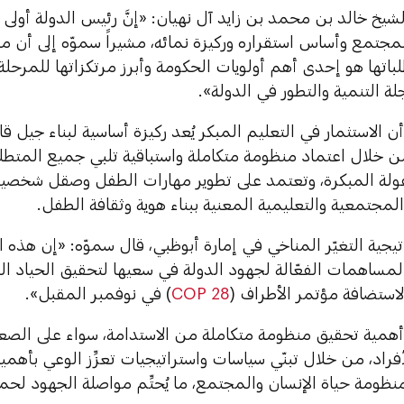
يخ خالد بن محمد بن زايد آل نهيان: «إنَّ رئيس الدولة أولى ا
لمجتمع وأساس استقراره وركيزة نمائه، مشيراً سموّه إلى أن م
لباتها هو إحدى أهم أولويات الحكومة وأبرز مرتكزاتها للمرحل
ة التنمية والتطور في الدولة».
أن الاستثمار في التعليم المبكر يُعد ركيزة أساسية لبناء جيل 
 خلال اعتماد منظومة متكاملة واستباقية تلبي جميع المتطلبا
ولة المبكرة، وتعتمد على تطوير مهارات الطفل وصقل شخصي
جتمعية والتعليمية المعنية ببناء هوية وثقافة الطفل.
يجية التغيّر المناخي في إمارة أبوظبي، قال سموّه: «إن هذه الا
المساهمات الفعّالة لجهود الدولة في سعيها لتحقيق الحياد 
لاستضافة مؤتمر الأطراف (
COP 28
) في نوفمبر المقبل».
أهمية تحقيق منظومة متكاملة من الاستدامة، سواء على الصع
اد، من خلال تبنّي سياسات واستراتيجيات تعزِّز الوعي بأهمية 
نظومة حياة الإنسان والمجتمع، ما يُحتِّم مواصلة الجهود لحماي