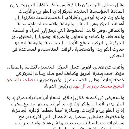
وقال معالي اللواء ركن طيار/ فارس خلف خلفان المزروعي: إن
العلامة المؤسسية الجديدة لمركز إدارة الطوارئ والأزمات
والكوارث لإمارة أبوظبي بأطرافها الخمسة تستند بفكرتها إلى
أهداف المركز وهي الترقب والوقاية والاستعداد والإستجابة
والتعافي، وهي كاليد المفتوحة التي ترمز إلى الجرأة واليقظة
والتعاطف والكفاءة والتعاون والمرونة، وصولًا إلى تحقيق دور
المركز في الترقب لتوقع الأزمات المحتملة، والوقاية لتفادي
حدوث الكوارث، والاستجابة بالوقت المناسب، والمساعدة في
التعافي.
وأعرب عن تقديره لفريق عمل المركز المتميز بالكفاءة والعطاء،
مؤكدًا ثقته بقدرة الفريق وكفاءته لمواصلة رسالة المركز في
خدمة إمارة أبوظبي المستندة إلى رؤى وتوجيهات
صاحب السمو
الشيخ محمد بن زايد آل نهيان
رئيس الدولة.
واستعرض في كلمته خلال إطلاق الشعار أبرز مبادرات مركز إدارة
الطوارئ والأزمات والكوارث لإمارة أبوظبي، منها برنامج سفراء
إدارة الطوارئ والأزمات، ومبادرة "معاً نخطط" لإدارة الجاهزية
والتخطيط، وملتقى إستمرارية الأعمال، التي أفرزت برامج
ومبادرات متسلسلة تصب بمجملها في هدف واحد نحو بناء
منظومة متكاملة في فكر الاتصال الحكومي.