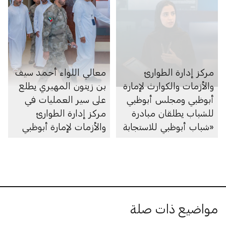
الجاهزية وتعزيز معايير
السلامة في المؤسسات
التعليمية التابعة للدائرة
مركز إدارة الطوارئ
معالي اللواء أحمد سيف
والأزمات والكوارث لإمارة
بن زيتون المهيري يطلع
أبوظبي ومجلس أبوظبي
على سير العمليات في
للشباب يطلقان مبادرة
مركز إدارة الطوارئ
«شباب أبوظبي للاستجابة
والأزمات لإمارة أبوظبي
للطوارئ» بهدف تعزيز
الجاهزية
مواضيع ذات صلة