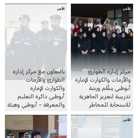
الأمن
الأمن
مركز إدارة الطوارئ
بالتعاون مع مركز إدارة
والأزمات والكوارث لإمارة
الطوارئ والأزمات
أبوظبي ينظِّم ورشة
والكوارث لإمارة
تدريبية لتعزيز الجاهزية
أبوظبي دائرة التعليم
للاستجابة للمخاطر
والمعرفة – أبوظبي وهيئة
أبوظبي للدفاع المدني
الأمن
الأمن
تُجريان زيارات تفتيشية
لأكثر من 480 مدرسة
وحضانة لتقييم مستويات