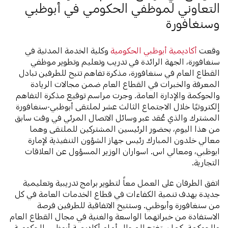
التعاوني لموظفي الحكومي في أبوظبي
وسنغافورة
وقعت
أكاديمية أبوظبي الحكومية
وكلية الخدمة المدنية في
سنغافورة، الجهة الرائدة في تدريب وتعليم وتطوير موظفي
القطاع العام في سنغافورة، مذكرة تفاهم تتيح للطرفين تبادل
المعرفة والخبرات في القطاع العام ضمن مجالات الريادة
والحوكمة والإدارة العامة. وجرت مراسم توقيع مذكرة التفاهم
إلكترونيًا خلال الاجتماع الثالث عشر لملتقى أبوظبي-سنغافورة
المشترك والذي عُقد عبر وسائل الاتصال المرئي في وقت سابق
من هذا اليوم، بحضور الرئيسين المشتركين للملتقى وهما
معالي خلدون المبارك رئيس جهاز الشؤون التنفيذية لإمارة
ابوظبي، ومعالي اس. اسواران الوزير المسؤول عن العلاقات
التجارية.
اتفق الطرفان على العمل معاً لتطوير برامج تدريبية وتعليمية
جديدة بهدف تنمية الكفاءات في قطاع الخدمات العامة في كل
من سنغافورة وأبوظبي. وستتيح الاتفاقية للطرفين فرصة
الاستفادة من خبراتهما الواسعة والغنية في مجال القطاع العام
والحوكمة، كما ستفتح المجال أمام أكاديمية أبوظبي الحكومية