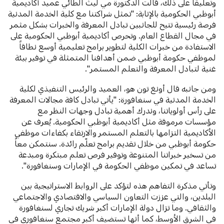
وتعليقاً على ذلك، قالت الدكتورة مي ليث الطائي عميد أكاديمية
أبوظبي الحكومية بالإنابة: "تمثل شراكتنا مع كلية الخدمة المدنية
فرصة رئيسية تتيح للجانبين تبادل المعرفة والخبرات بشكل مثمر
في مجال القطاع العام. وتحرص أكاديمية أبوظبي الحكومية على
الاستفادة من خبرات الكلية لتطوير برامج تعليمية أوسع نطاقاً
لموظفي حكومة أبوظبي ضمن أهدافنا المتمثلة في توفير بيئة
غنية لتبادل المعرفة والتعلم المستمر".
ومن جانبه قال أونغ تون هو، العميد والرئيس التنفيذي لكلية
الخدمة المدنية في سنغافورة: "يأتي تبادل كافة مجالات المعرفة
على رأس أولوياتنا، وندرك أهمية تبادل وجهات النظر مع
مؤسسات مرموقة مثل أكاديمية أبوظبي الحكومية. يُعرف عن
الأكاديمية التزامها بالتعلم المستمر والارتقاء بكفاءات موظفي
حكومة أبوظبي من خلال تقديم برامج تعلّم رائدة. سنتمكن معاً
من تسخير خبراتنا المتنوعة وتوفير فرص تعلم مبتكرة ومبدعة
تساعد في تمكين موظفي الحكومة في الإمارات وسنغافورة".
وتأتي مذكرة التفاهم هذه لتؤكد على الروابط الاستراتيجية بين
البلدين، والتي عززت التعاون السياسي والاقتصادي والاجتماعي
والثقافي. وما تزال دولة الإمارات أكبر شريك تجاري لسنغافورة
في الشرق الأوسط، كما أنها تستضيف أكبر مجتمع سنغافوري في