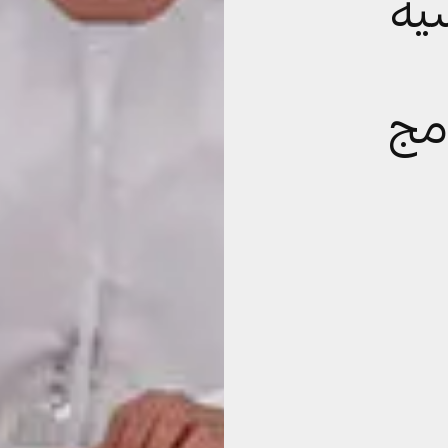
ية
مج