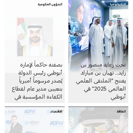
التكنولوجيا
الشؤون الحكومية
تحت رعاية منصور بن
بصفته حاكماً لإمارة
زايد.. نهيان بن مبارك
أبوظبي رئيس الدولة
يفتتح "الملتقى العلمي
يُصدر مرسوماً أميرياً
العالمي 2025" في
بتعيين مدير عام لقطاع
أبوظبي
الكفاءة المؤسسية في
جهاز أبوظبي للمحاسبة
الطاقة
الاقتصاد