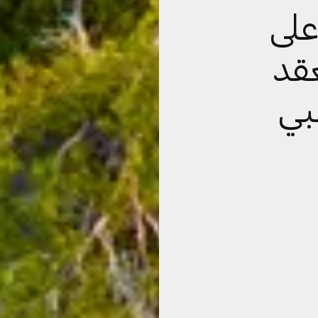
على
2025 يعقد
بي