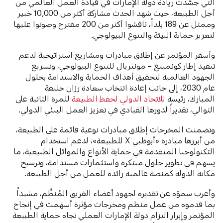
التي جسَّدت ريادة دولة الإمارات في قيادة العمل العالمي من
أجل الطبيعة، حيث شهد الحدث مشاركة أكثر من 10,000 خبير
وممثل عن 189 بلداً، ناقشوا أكثر من 200 مقترح وصوتوا عليها
لتعزيز حماية البيئة والتنوع البيولوجي.
وأسفر المؤتمر عن إطلاق مبادرات ومشاريع استراتيجية لدعم
تنفيذ إطار كونمينغ – مونتريال للتنوع البيولوجي، وتسريع
الجهود العالمية لتحقيق أهداف الحماية والاستدامة بحلول
عام 2030، إلى جانب إعادة انتخاب سعادة رزان خليفة
المبارك، رئيسة
للاتحاد الدولي لحفظ الطبيعة
للمرة الثانية على
التوالي، تقديراً لدورها القيادي في تعزيز العمل البيئي الدولي.
وتضمنت المخرجات إطلاق مبادرات نوعية قائمة على الطبيعة،
من أبرزها مبادرة «أبوظبي X للطبيعة»، لدعم استخدام
التكنولوجيا المتقدمة في حماية الأنواع والموائل الطبيعية، ما
يسهم في تطوير حلول مبتكرة واستثمارات مستدامة، وترسيخ
مكانة الدولة كمنصة عالمية رائدة للعمل من أجل الطبيعة.
وأعرب سموّه عن تقديره لجهود أعضاء الفريق المُنظِّم، مشيداً
بما قدموه من عمل منظم ومخرجات مؤثرة أسهمت في إنجاح
المؤتمر وإبراز التزام دولة الإمارات العملي تجاه حماية الطبيعة