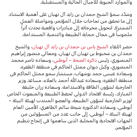
والموارد الحيوية للأجيال الحالية والمستقبلية.
وشدّد سموّ الشيخ حمدان بن زايد آل نهيان على أهمية الاستناد
إلى ما تحقق من نجاحات خلال المؤتمر، ومواصلة العمل
المشترك لتحويل مخرجاته إلى مبادرات واقعية تحدث أثراً
ملموساً في مجال حماية الطبيعة والتنمية المستدامة.
حضر اللقاء
الشيخ ياس بن حمدان بن زايد آل نهيان
، والشيخ
حمدان بن شخبوط بن نهيان آل نهيان، ومعالي منصور إبراهيم
المنصوري، رئيس
دائرة الصحة – أبوظبي
، وسعادة ناصر محمد
المنصوري، وكيل ديوان ممثل الحاكم في منطقة الظفرة،
وسعادة عيسى حمد بوشهاب، مستشار سمو ممثل الحاكم في
منطقة الظفرة، وسعادة عبدالله أحمد بالعلاء، مساعد وزير
الخارجية لشؤون الطاقة والاستدامة، وسعادة رزان خليفة
المبارك، رئيسة الاتحاد الدولي لحفظ الطبيعة والمبعوث الخاص
لوزير الخارجية لشؤون الطبيعة، والعضو المنتدب لهيئة البيئة –
أبوظبي، وسعادة الدكتورة شيخة سالم الظاهري، الأمين العام
لهيئة البيئة – أبوظبي، إلى جانب عدد من المسؤولين من
الجهات الاتحادية والمحلية الذين ساهموا في إنجاح تنظيم
المؤتمر.