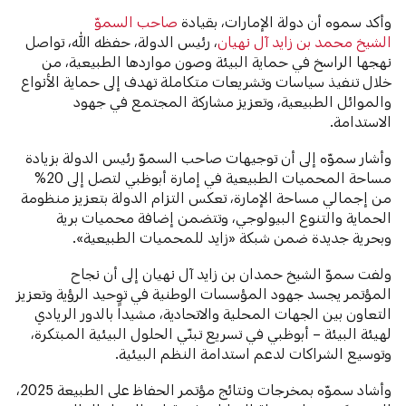
وأكد سموه أن دولة الإمارات، بقيادة
صاحب السموّ
الشيخ محمد بن زايد آل نهيان
، رئيس الدولة، حفظه الله، تواصل
نهجها الراسخ في حماية البيئة وصون مواردها الطبيعية، من
خلال تنفيذ سياسات وتشريعات متكاملة تهدف إلى حماية الأنواع
والموائل الطبيعية، وتعزيز مشاركة المجتمع في جهود
الاستدامة.
وأشار سموّه إلى أن توجيهات صاحب السموّ رئيس الدولة بزيادة
مساحة المحميات الطبيعية في إمارة أبوظبي لتصل إلى 20%
من إجمالي مساحة الإمارة، تعكس التزام الدولة بتعزيز منظومة
الحماية والتنوع البيولوجي، وتتضمن إضافة محميات برية
وبحرية جديدة ضمن شبكة «زايد للمحميات الطبيعية».
ولفت سموّ الشيخ حمدان بن زايد آل نهيان إلى أن نجاح
المؤتمر يجسد جهود المؤسسات الوطنية في توحيد الرؤية وتعزيز
التعاون بين الجهات المحلية والاتحادية، مشيداً بالدور الريادي
لهيئة البيئة – أبوظبي في تسريع تبنّي الحلول البيئية المبتكرة،
وتوسيع الشراكات لدعم استدامة النظم البيئية.
وأشاد سموّه بمخرجات ونتائج مؤتمر الحفاظ على الطبيعة 2025،