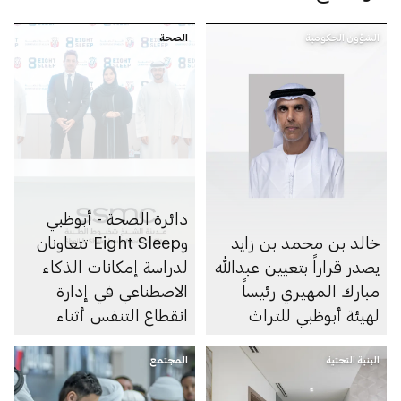
الشؤون الحكومية
الصحة
دائرة الصحة - أبوظبي
خالد بن محمد بن زايد
وEight Sleep تتعاونان
يصدر قراراً بتعيين عبدالله
لدراسة إمكانات الذكاء
مبارك المهيري رئيساً
الاصطناعي في إدارة
لهيئة أبوظبي للتراث
انقطاع التنفس أثناء
النوم
البنية التحتية
المجتمع