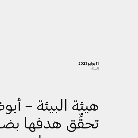
11 يوليو 2023
البيئة
هيئة البيئة – أبو
تحقِّق هدفها بض