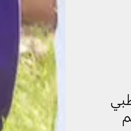
ظبي
م