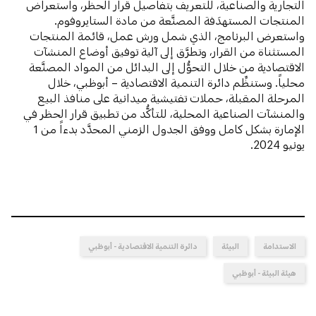
التجارية والصناعية، للتعريف بتفاصيل قرار الحظر، واستعراض
المنتجات المستهدَفة المصنَّعة من مادة الستايروفوم.
واستعرض البرنامج، الذي شمل ورش عمل، قائمة المنتجات
المستثناة من القرار، وتطرَّق إلى آلية توفيق أوضاع المنشآت
الاقتصادية من خلال التحوُّل إلى البدائل من المواد المصنَّعة
محلياً. وستنظِّم دائرة التنمية الاقتصادية – أبوظبي، خلال
المرحلة المقبلة، حملات تفتيشية ميدانية على منافذ البيع
والمنشآت الصناعية المحلية، للتأكُّد من تطبيق قرار الحظر في
الإمارة بشكل كامل ووفق الجدول الزمني المحدَّد بدءاً من 1
يونيو 2024.
الاستدامة
البيئة
دائرة التنمية الاقتصادية - أبوظبي
هيئة البيئة - أبوظبي