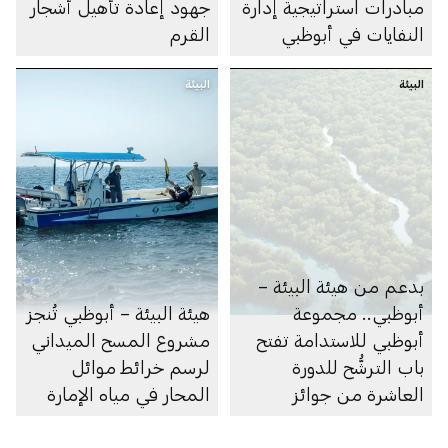
مبادرات استراتيجية إدارة
جهود إعادة تأهيل أشجار
النفايات في أبوظبي
القرم
البيئة
البيئة
بدعم من هيئة البيئة –
أبوظبي.. مجموعة
هيئة البيئة – أبوظبي تُنجز
أبوظبي للاستدامة تفتح
مشروع المسح الميداني
باب الترشُّح للدورة
لرسم خرائط موائل
العاشرة من جوائز
المحار في مياه الإمارة
أبوظبي لريادة الأعمال