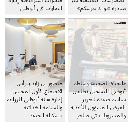
مبادرة «بورك غرسكم»
النفايات في أبوظبي
الاقتصاد
الاقتصاد
«الحياة الصحية» وسلطة
منصور بن زايد يترأس
أبوظبي للتسجيل تطلقان
الاجتماع الأول لمجلس
سياسة جديدة لتعزيز
إدارة هيئة أبوظبي للزراعة
العرض المسؤول للأغذية
والسلامة الغذائية
والمشروبات في متاجر
بتشكيله الجديد
السوبرماركت ومنصاتها
الإلكترونية