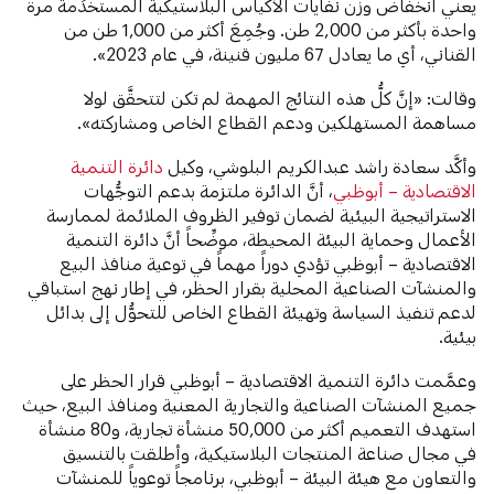
يعني انخفاض وزن نفايات الأكياس البلاستيكية المستخدَمة مرة
واحدة بأكثر من 2,000 طن. وجُمِعَ أكثر من 1,000 طن من
القناني، أي ما يعادل 67 مليون قنينة، في عام 2023».
وقالت: «إنَّ كلُّ هذه النتائج المهمة لم تكن لتتحقَّق لولا
مساهمة المستهلكين ودعم القطاع الخاص ومشاركته».
وأكَّد سعادة راشد عبدالكريم البلوشي، وكيل
دائرة التنمية
الاقتصادية – أبوظبي
، أنَّ الدائرة ملتزمة بدعم التوجُّهات
الاستراتيجية البيئية لضمان توفير الظروف الملائمة لممارسة
الأعمال وحماية البيئة المحيطة، موضِّحاً أنَّ دائرة التنمية
الاقتصادية – أبوظبي تؤدي دوراً مهماً في توعية منافذ البيع
والمنشآت الصناعية المحلية بقرار الحظر، في إطار نهج استباقي
لدعم تنفيذ السياسة وتهيئة القطاع الخاص للتحوُّل إلى بدائل
بيئية.
وعمَّمت دائرة التنمية الاقتصادية – أبوظبي قرار الحظر على
جميع المنشآت الصناعية والتجارية المعنية ومنافذ البيع، حيث
استهدف التعميم أكثر من 50,000 منشأة تجارية، و80 منشأة
في مجال صناعة المنتجات البلاستيكية، وأطلقت بالتنسيق
والتعاون مع هيئة البيئة – أبوظبي، برنامجاً توعوياً للمنشآت