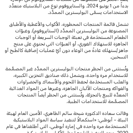
بدءاً من 1 يونيو 2024. والستايروفوم نوع من البلاستيك متعدِّد
الاستخدامات يسمّى البوليسترين الممدَّد.
تشمل قائمة المنتجات المحظورة، الأكواب والأغطية والأطباق
المصنوعة من البوليسترين الممدَّد (الستايروفوم). وعبوّات
الطعام المستخدَمة في تعبئة الوجبات السريعة أو الوجبات
الجاهزة للاستهلاك الفوري، أو العبوّات التي تحتوي على منتج
جاهز يُستهلك عادةً من الوعاء دون أيِّ عمليات إضافية كالطبخ أو
التسخين.
وتُستثنى من الحظر منتجات البوليسترين الممدَّد غير المصمَّمة
للاستخدام مرة واحدة، ويشمل ذلك صناديق التخزين الكبيرة،
والعلب المستخدَمة لحفظ اللحوم والأسماك والخضراوات
والفواكه ومنتجات الألبان الجاهزة، وغيرها من المواد الغذائية
المعدَّة للبيع بالتجزئة. وتُستثنى من الحظر أيضاً المنتجات
المصمَّمة للاستخدامات الطبية.
وقالت سعادة الدكتورة شيخة سالم الظاهري، الأمين العام لهيئة
البيئة – أبوظبي: «استكمالاً لتنفيذ سياسة المواد البلاستيكية
المستخدَمة مرة واحدة في إمارة أبوظبي، التي أطلقناها في عام
2020، وبعد التنفيذ الناجح لحظر الأكياس البلاستيكية