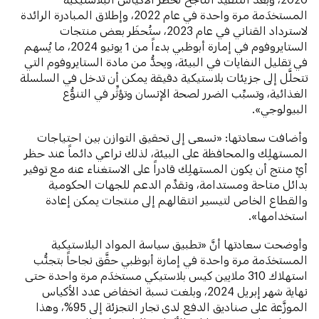
المستخدَمة مرة واحدة في عام 2022، وإطلاق المبادرة الرائدة
لاسترداد القناني في عام 2023، ستُحظَر بعض منتجات
الستايروفوم في إمارة أبوظبي بدءاً من 1 يونيو 2024، ما يُسهم
في تقليل النفايات في البيئة، ويحدُّ من مادة الستايروفوم التي
تتحلَّل إلى جزيئات بلاستيكية دقيقة يمكن أن تدخل في السلسلة
الغذائية، وتسبِّب الضرر لصحة الإنسان وتؤثِّر في التنوُّع
البيولوجي».
وأضافت سعادتها: «نسعى إلى تحقيق التوازن بين احتياجات
المستهلِك والمحافظة على البيئة، لذلك نراعي دائماً عند حظر
أيِّ منتج أن يكون المستهلِك قادراً على الاستغناء عنه مع توفير
بدائل متاحة ومستدامة، ونقدِّم الدعم للجهات الحكومية
والقطاع الخاص لتيسير انتقالهم إلى منتجات يمكن إعادة
استخدامها».
وأوضحت سعادتها أنَّ «تطبيق سياسة المواد البلاستيكية
المستخدَمة مرة واحدة في إمارة أبوظبي حقَّق نجاحاً بتجنُّب
استهلاك 310 ملايين كيس بلاستيكي مستخدَم مرة واحدة حتى
نهاية شهر إبريل 2024، وبلغت نسبة انخفاض عدد الأكياس
الموزَّعة على صناديق الدفع لدى تجار التجزئة إلى 95%، وهذا