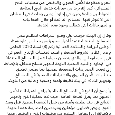
لتعزيز منظومة الأمن الحيوي والتخلص من عمليات الذبح
العشوائي، كما إنه يزيد من خيارات خدمة الذبح المتاحة
للمواطنين والمقيمين في إمارة أبوظبي وخاصة في المناطق
التي لا تتوفر فيها المسالخ الدائمة أو خلال الفعاليات
والمهرجانات التي تتطلب وجود هذه الخدمة.
وقال إن الهيئة حرصت على وضع اشتراطات لتنظيم عمل
المسالخ المتنقلة تنفيذاً لقرار سمو رئيس مجلس إدارة هيئة
أبوظبي للزراعة والسلامة الغذائية رقم (8) لسنة 2020 الخاص
بإصدار نظام الشروط الصحية والفنية لمنشآت الإنتاج الحيواني
في إمارة أبوظبي، والذي يتضمن ضوابط عمل المسالخ المتنقلة
في الإمارة، والبنية التحتية اللازمة لتجهيز مسلخ متنقل، بالإضافة
إلى تحديد الممارسات الصحيحة لعملها بما يضمن تطبيق
متطلبات الأمن الحيوي والاشتراطات الصحية في المسالخ
وتجهيز الذبائح في بيئة نظيفة وآمنة وصحية وخالية من التلوث.
وأوضح أن الذبح في المسالخ النظامية يراعي اشتراطات الأمن
الحيوي بما يعزز الصحة العامة، حيث تتم عملية الذبح وتجهيز
الذبائح في بيئة نظيفة وآمنة من خلال الكشف البيطري قبل وبعد
الذبح، وتوفير قصابين مؤهلين ومرخصين لممارسة هذه المهنة،
بالإضافة إلى التعامل السليم مع مخلفات الذبح والتخلص منها