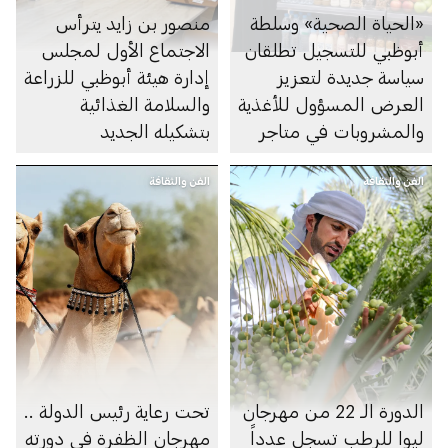
«الحياة الصحية» وسلطة
منصور بن زايد يترأس
أبوظبي للتسجيل تطلقان
الاجتماع الأول لمجلس
سياسة جديدة لتعزيز
إدارة هيئة أبوظبي للزراعة
العرض المسؤول للأغذية
والسلامة الغذائية
والمشروبات في متاجر
بتشكيله الجديد
السوبرماركت ومنصاتها
الفن والثقافة
الإلكترونية
الفن والثقافة
الدورة الـ 22 من مهرجان
تحت رعاية رئيس الدولة ..
ليوا للرطب تسجل عدداً
مهرجان الظفرة في دورته