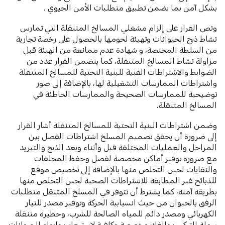
بشكل آمن بما يضمن تطبيق متطلبات الأمن الحيوي .
ونص القرار على إلزام مشغلي المسالخ المتنقلة التي تمارس
نشاط ذبح الحيوانات وتهيئة لحومها بالحصول على رخصة تجارية
من السلطة المختصة، و شهادة عدم ممانعة من الهيئة قبل
مزاولة نشاط المسالخ المتنقلة، كما يتضمن القرار عدد من
الضوابط والاشتراطات الفنية للبنية التحتية للمسالخ المتنقلة
واشتراطات الممارسات التشغيلية لها، بالإضافة إلى صور
توضيحية للممارسات الصحيحة والممارسات الخاطئة في
المسالخ المتنقلة.
وضمن اشتراطات البنية التحتية للمسالخ المتنقلة أشار القرار
إلى ضرورة أن يحقق تصميم المسلخ اشتراطات الفصل بين
المراحل والعمليات المختلفة قبل وأثناء وبعد الذبح والتبريد
مع ضرورة توفير أماكن مخصصة لفصل وحفظ المخلفات
والنفايات لحين التخلص منها بالإضافة إلى تخصيص موقع
للذبائح غير المطابقة للاشتراطات الصحية لحين التخلص منها
بطريقة آمنة، كما يشترط أن تتوفر في المسلخ المتنقل متطلبات
الرفق بالحيوان من حيث انسيابية الحركة وتوفير مصدر للتيار
الكهربائي ومصدر دائم للمياه الصالحة للشرب، وحظيرة متنقلة
سهلة التركيب والفك مخصصة وكافية لاستيعاب وإيواء الحيوانات