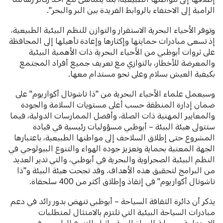
الرامية إلى الاحتفاء بالروابط الفريدة بين البر والبحر".
وتوفر الأحياء البحرية الاستقرار والتوازن للنظم البيئية الطبيعية،
إذ تسعى مبادرات حمايتها وإكثارها وإعادة تأهيلها إلى المحافظة
على ثروات أبوظبي من الأحياء البحرية ذات الأهمية البيئية
والمعرضة للأخطار، بالتوازي مع تعريف جميع أفراد المجتمع
بكيفية العيش بسلام وعلى نحو مستدام معها.
وسيعمل علماء الأحياء البحرية من "ذا ناشونال أكواريوم" على
ضمان إدارة المنطقة حسب أعلى مستويات السلامة والجودة
والمعايير المهنية ذات الصلة، وأفضل الممارسات الدولية، فيما
ستتولى هيئة البيئة – أبوظبي مسؤوليات رئيسية في قيادة
المشروع حتى إطلاق السلاحف إلى مواطنها الطبيعية، باعتبارها
الجهة المعنية بحماية وتعزيز جودة الهواء والتنوع البيولوجي في
النظم البيئية الصحراوية والبحرية في أبوظبي، والتي تدير العديد
من البرامج لتحقيق هذه الأهداف. وقد نجحت هيئة البيئة و"ذا
ناشونال أكواريوم" في إنقاذ وإطلاق أكثر من 400 سلحفاة.
يذكر أن دائرة الثقافة السياحة – أبوظبي تنهض بدور رائد في دعم
مبادرات السياحة البيئية التي تلتزم بالامتثال لمتطلبات
الاستدامة وحماية الحياة البرية وإثراء التنوع الطبيعي في