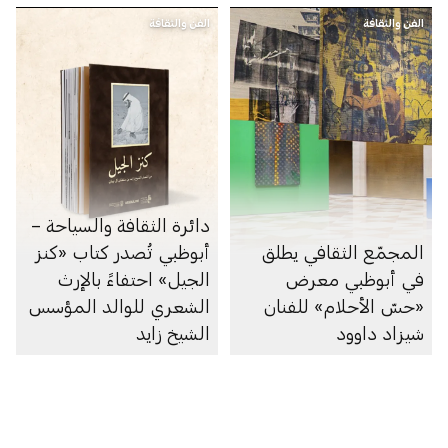
الفن والثقافة
الفن والثقافة
دائرة الثقافة والسياحة –
المجمّع الثقافي يطلق
أبوظبي تُصدر كتاب «كنز
في أبوظبي معرض
الجيل» احتفاءً بالإرث
«حسّ الأحلام» للفنان
الشعري للوالد المؤسس
شيزاد داوود
الشيخ زايد