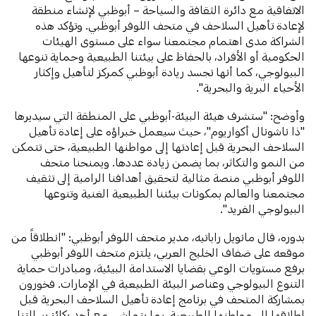
الاتفاقية مع دائرة الثقافة والسياحة – أبوظبي لإنشاء منطقة
لإعادة تأهيل السلاحف في متحف اللوفر أبوظبي. وتؤكد هذه
الشراكة مدى اهتمام مجتمعنا سواء على مستوى الهيئات
الحكومية أو الأفراد، بالحفاظ على بيئتنا الطبيعية وحماية تنوعها
البيولوجي، كما أنها تجسد ريادة أبوظبي كمركز لتأهيل وإكثار
الأحياء البرية والبحرية".
وأوضح: "ستشرف هيئة البيئة-أبوظبي على المنطقة التي سيديرها
"ذا ناشونال أكواريوم"، حيث سيعمل خبراؤه على إعادة تأهيل
السلاحف البحرية قبل إعادتها إلى مواطنها الطبيعية، حتى تتمكن
من النمو والتكاثر، بما يضمن زيادة عددها. ويمنحنا متحف
اللوفر أبوظبي منصة مثالية لتحقيق أهدافنا الرامية إلى تثقيف
مجتمعنا والعالم بمكونات بيئتنا الطبيعية الغنية وتنوعها
البيولوجي الفريد".
بدوره، قال مانويل راباتيه، مدير متحف اللوفر أبوظبي: "انطلاقاً من
موقعه على ضفاف الخليج العربي، يلتزم متحف اللوفر أبوظبي
برفع مستويات الوعي بقضايا الاستدامة البيئية، ومبادرات حماية
التنوع البيولوجي وعناصر البيئة الطبيعية في الإمارات. فخورون
بمشاركة المتحف في برنامج إعادة تأهيل السلاحف البحرية قبل
إطلاقها إلى مواطنها الطبيعية، بما يتماشى مع أحد ركائز رسالتنا