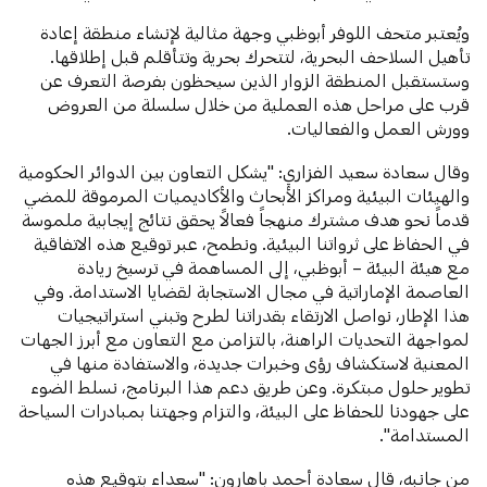
ويُعتبر متحف اللوفر أبوظبي وجهة مثالية لإنشاء منطقة إعادة
تأهيل السلاحف البحرية، لتتحرك بحرية وتتأقلم قبل إطلاقها.
وستستقبل المنطقة الزوار الذين سيحظون بفرصة التعرف عن
قرب على مراحل هذه العملية من خلال سلسلة من العروض
وورش العمل والفعاليات.
وقال سعادة سعيد الفزاري: "يشكل التعاون بين الدوائر الحكومية
والهيئات البيئية ومراكز الأبحاث والأكاديميات المرموقة للمضي
قدماً نحو هدف مشترك منهجاً فعالاً يحقق نتائج إيجابية ملموسة
في الحفاظ على ثرواتنا البيئية. ونطمح، عبر توقيع هذه الاتفاقية
مع هيئة البيئة – أبوظبي، إلى المساهمة في ترسيخ ريادة
العاصمة الإماراتية في مجال الاستجابة لقضايا الاستدامة. وفي
هذا الإطار، نواصل الارتقاء بقدراتنا لطرح وتبني استراتيجيات
لمواجهة التحديات الراهنة، بالتزامن مع التعاون مع أبرز الجهات
المعنية لاستكشاف رؤى وخبرات جديدة، والاستفادة منها في
تطوير حلول مبتكرة. وعن طريق دعم هذا البرنامج، نسلط الضوء
على جهودنا للحفاظ على البيئة، والتزام وجهتنا بمبادرات السياحة
المستدامة".
من جانبه، قال سعادة أحمد باهارون: "سعداء بتوقيع هذه