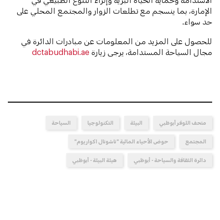
الإمارة، بما ينسجم مع تطلعات الزوار والمجتمع المحلي على
حد سواء.
للحصول على المزيد من المعلومات عن مبادرات الدائرة في
مجال السياحة المستدامة، يرجى زيارة
dctabudhabi.ae
متحف اللوفر أبوظبي
البيئة
التكنولوجيا
السياحة
المجتمع
حوض الأحياء المائية "ناشونال اكواريوم"
دائرة الثقافة والسياحة - أبوظبي
هيئة البيئة - أبوظبي