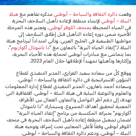
وقعت
دائرة الثقافة والسياحة – أبوظبي
مذكرة تفاهم مع
هيئة
البيئة – أبوظبي
لإنشاء منطقة لإعادة تأهيل السلاحف البحرية
في المياه المحيطة ب
متحف اللوفر أبوظبي
. وتعتبر هذه المرحلة
الأخيرة ضمن دورة إعادة التأهيل قبل إطلاق السلاحف إلى
مواطنها الطبيعية في الخليج العربي، وتأتي امتداداً لبرنامج هيئة
البيئة لـ"إنقاذ الحياة البرية" بالتعاون مع "
ذا ناشونال أكواريوم
"،
بما يتماشى مع مبادرات أبوظبي لحماية هذه الأحياء البحرية،
وإكثارها وتأهيلها تمهيداً لإطلاقها خلال العام 2023.
ووقع كلّ من سعادة سعيد الفزاري، المدير التنفيذي لقطاع
الشؤون الاستراتيجية في دائرة الثقافة والسياحة – أبوظبي،
وسعادة أحمد باهارون، المدير التنفيذي لقطاع إدارة المعلومات
والعلوم والتوعية البيئية في هيئة البيئة – أبوظبي، الاتفاقية التي
تهدف إلى دعم أطر التواصل والتعاون الفعال بين الأطراف
المعنية لتحقيق أهداف المشروع. وسيشارك "ذا ناشونال
أكواريوم" بخبراته المكتسبة من برنامج "إنقاذ الحياة البرية"
لضمان تشغيل منطقة إعادة تأهيل السلاحف البحرية في متحف
اللوفر أبوظبي وفقاً لأعلى المعايير، تحت إشراف وتوجيه هيئة
البيئة – أبوظبي، ودعم دائرة الثقافة والسياحة – أبوظبي.