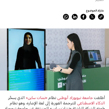
شارك الموضوع
أطلقت
جامعة نيويورك أبوظبي
نظام
«تشات ساين»
الذي يسخّر
الذكاء الاصطناعي
للترجمة الفورية إلى لغة الإشارة، وهو نظام
طورته الشركة الناشئة «تشات ساين» المنبثقة عن جامعة نيويورك