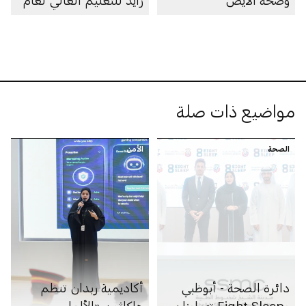
وصحة الأيض
زايد للتعليم العالي لعام
2025–2026
مواضيع ذات صلة
الصحة
الأمن
دائرة الصحة - أبوظبي
أكاديمية ربدان تنظم
وEight Sleep تتعاونان
هاكاثون «الألعاب