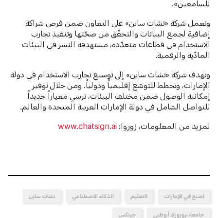
للسامعين».
وتعمل شركة «تشات ساين» على التعاون ضمن فرص شراكة
إضافية لجمع البيانات والتحقّق من صحّتها وتنفيذ تجارب
الاستخدام في قطاعات متعدّدة، مستهدفة النشر في البيئات
المادّية والرقمية.
وتهدف شركة «تشات ساين» إلى توسيع تجارب الاستخدام في دولة
الإمارات، وتخطط للتوسّع إقليمياً ودولياً. ومن خلال توفير
إمكانية الوصول ضمن مختلف البيئات، ترسي معياراً جديداً
للتواصل الشامل في دولة الإمارات العربية المتحدة والعالم.
لمزيد من المعلومات، زوروا:
www.chatsign.ai
اصنع في الإمارات
التعليم
الذكاء الاصطناعي
تشات ساين
جامعة نيويورك أبوظبي
جيتكس