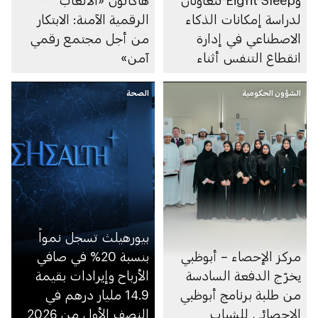
لدراسة إمكانات الذكاء
الرقمية الآمنة: الابتكار
الاصطناعي في إدارة
من أجل مجتمع رقمي
انقطاع التنفس أثناء
آمن»
النوم
الشؤون الحكومية
الصحة
بيورهيلث تسجل نمواً
مركز الإحصاء – أبوظبي
بنسبة 20% في صافي
يخرّج الدفعة السادسة
الأرباح وإيرادات بقيمة
من طلبة برنامج أبوظبي
14.9 مليار درهم في
الإحصائي للشباب
النصف الأول من 2026