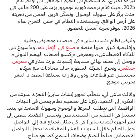
ببراءة اختراع، ثم استخدم في الحرم الجامعي في أواخر عام
2025، حيث قدّم ترجمة فورية لجمهور يزيد على 200 طالب في
حدث يركّز على سهولة الوصول، وتمكّن فريق العمل من تجربته
على أرض الواقع. وسيستخدم النظام في حفل التخرج لعام
2026، ليوفر تجربة أشمل للحضور.
وعُرض نظام «تشات ساين» في منصات ومعارض وطنية
وإقليمية كبرى، منها منصة «
اصنع في الإمارات
»، و«أسبوع دبي
للذكاء الاصطناعي»، ومعرض «إكسبو أصحاب الهمم الدولي»،
ووصل إلى نصف نهائي مسابقة إكسباند نورث ستار في
معرض
جيتكس
. وتجري الشركة المطورة حالياً محادثات مع شركاء
محتملين عبر قطاعات ودول وقارات مختلفة استعداداً لنشر
تجريبي موسّع.
وقالت ماغي لي: «تطلّب تطوير (تشات ساين) التحرّك بسرعة من
الفكرة إلى التنفيذ. ركزنا على تصميم نظام يعمل في البيئات
الواقعية التي تتطلب السرعة والوضوح وسهولة الاستخدام، بينما
نستمرّ في التعلّم من المستخدمين وتحسين التقنية. نسعى إلى
نشر أجهزة (تشات ساين) في كل مكان يُحتاج فيه إلى التواصل
حول العالم خلال السنوات العشر المقبلة، ما يجعل التواصل
الاجتماعي متاحاً للصمّ وضعاف السمع كما هو متاح