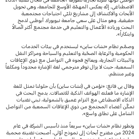
الاصطناعي. إنّه يعكس المهمّة الأوسع للجامعة، وهي تحويل
الأبحاث والاكتشاف إلى مشاريع تلبّي احتياجات مجتمعية
حقيقية. وهو مثال على سعي جامعة نيويورك أبوظبي لدمج
البحث وريادة الأعمال والتعليم في خدمة مجتمع أكثر اتّصالاً
وابتكاراً».
وصمّم نظام «تشات ساين» ليستخدم في بيئات الخدمات
الحكومية والرعاية الصحّية والتعليم والسياحة ومراكز النقل
والبيئات التجارية، ويعالج فجوة في التواصل مع ذوي الإعاقات
السمعية، حيث لا يزال توفر مترجمي لغة الإشارة محدوداً ومكلفاً
وغير منتظم.
وقال يي فانغ: «نؤمن في (تشات ساين) بأن حلولنا تمثل للغة
الإشارة ما فعلته الهواتف الذكية للاتصالات. بدمج البحث في
الذكاء الاصطناعي مع التزام عميق بالشمولية، نبني تقنيات
تمكّن أعضاء المجتمع من ذوي الإعاقات السمعية من التواصل
الشامل على نطاق واسع».
وتطور نظام «تشات ساين» سريعاً منذ تأسيس الشركة في عام
2024 من مقترح أبحاث إلى نموذج أوّلي، أصبحت تقنيته محمية