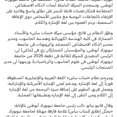
أبوظبي. وتستخدم الشركة الناشئة أبحاث الذكاء الاصطناعي
المتقدّمة لابتكار تقنيات قابلة للنشر على نطاق واسع وقادرة على
الارتقاء بالتفاعلات اليومية مع ملايين الأشخاص ذوي الإعاقة
السمعية، بردم الفجوة بين لغة الإشارة والكلام.
وطوّر النظام يي فانغ، مؤسس شركة «تشات ساين» والأستاذ
المشارك في كلية الهندسة الكهربائية وهندسة الحاسوب، ومدير
مختبر الذكاء الاصطناعي المتجسّد والروبوتات في جامعة
نيويورك أبوظبي، والمؤسسان المشاركان زي في (ماغي) لي،
الرئيس التنفيذي للشركة (طالبة في دفعة 2026 من جامعة
نيويورك أبوظبي في علوم الحاسوب والرياضيات)، وزينهوا لي مدير
المنتجات الرئيسي.
ويترجم نظام «تشات ساين» اللغة العربية والإنجليزية المنطوقة
فورياً إلى لغة الإشارة، ويدعم لغتي الإشارة الأمريكية والإماراتية.
ويعمل فريق التطوير على إضافة ميزة الترجمة من لغة الإشارة
إلى الكلام ومن النصّ إلى لغة الإشارة وتطبيقاتها العملية.
وقال فابيو بيانو، نائب رئيس جامعة نيويورك أبوظبي بالإنابة:
«يمثّل إطلاق (تشات ساين) علامة فارقة مهمّة لجامعة نيويورك
أبوظبي كونها شركة تجارية تطوّرها الجامعة في مجال تقنية الذكاء