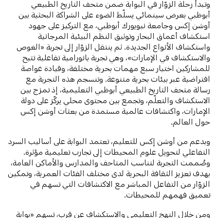
وتبدأ رحلة الزوّار في البوابة ضمن متحف التاريخ الطبيعي
أبوظبي بعرض سينمائي يسلّط الضوء على الشراكة البحثية بين
أوشن إكس وجامعة نيويورك أبوظبي، مع التركيز على جهود
استكشاف أعماق البحار وتوثيق النظم البيئية المرجانية
واستكشاف الأنواع الجديدة. ثم ينتقل الزوّار إلى تجربة «الغوص
والاستكشاف في الإمارات»، وهي تجربة بانورامية تفاعلية تتيح
للمشاركين اختيار سبع مهمات بحرية مختلفة، وقيادة غواصة
افتراضية عبر بيئات بحرية متنوعة. وتنسجم هذه التجربة مع
رسالة متحف التاريخ الطبيعي أبوظبي التعليمية، إذ تمزج بين
الاستكشاف والتعلّم، وتجمع بين محتوى محلي يركّز على دولة
الإمارات، واكتشافات عالمية مستمدة من بعثات أوشن إكس
حول العالم.
وبدعم من أوشن إكس للتعليم، تعتمد البوابة على أساليب السرد
التفاعلي لتحويل علوم المحيطات إلى تجارب تعليمية مؤثرة.
وصُممت التجربة لتناسب المتاحف والمدارس والأماكن العامة،
بهدف تعزيز الثقافة البحرية لدى مختلف الفئات العمرية، وتمكين
الزوّار من التفاعل المباشر مع الاكتشافات التي تسهم في
تعميق فهمهم للمحيطات.
ومن خلال النهج التعليمي والاستكشاف عن قرب، تسهم «بوابة