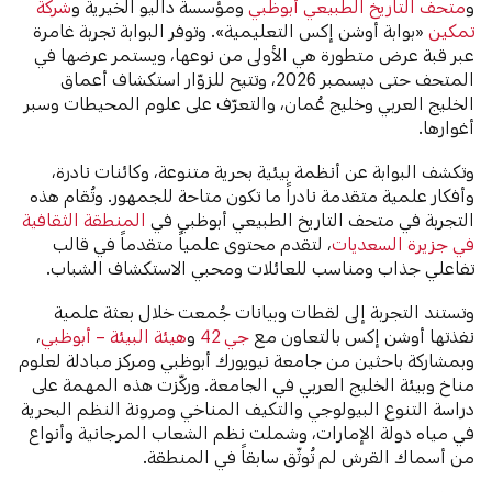
و
متحف التاريخ الطبيعي أبوظبي
ومؤسسة داليو الخيرية و
شركة
تمكين
«بوابة أوشن إكس التعليمية». وتوفر البوابة تجربة غامرة
عبر قبة عرض متطورة هي الأولى من نوعها، ويستمر عرضها في
المتحف حتى ديسمبر 2026، وتتيح للزوّار استكشاف أعماق
الخليج العربي وخليج عُمان، والتعرّف على علوم المحيطات وسبر
أغوارها.
وتكشف البوابة عن أنظمة بيئية بحرية متنوعة، وكائنات نادرة،
وأفكار علمية متقدمة نادراً ما تكون متاحة للجمهور. وتُقام هذه
التجربة في متحف التاريخ الطبيعي أبوظبي في
المنطقة الثقافية
في جزيرة السعديات
، لتقدم محتوى علمياً متقدماً في قالب
تفاعلي جذاب ومناسب للعائلات ومحبي الاستكشاف الشباب.
وتستند التجربة إلى لقطات وبيانات جُمعت خلال بعثة علمية
نفذتها أوشن إكس بالتعاون مع
جي 42
و
هيئة البيئة – أبوظبي
،
وبمشاركة باحثين من جامعة نيويورك أبوظبي ومركز مبادلة لعلوم
مناخ وبيئة الخليج العربي في الجامعة. وركّزت هذه المهمة على
دراسة التنوع البيولوجي والتكيف المناخي ومرونة النظم البحرية
في مياه دولة الإمارات، وشملت نظم الشعاب المرجانية وأنواع
من أسماك القرش لم تُوثّق سابقاً في المنطقة.