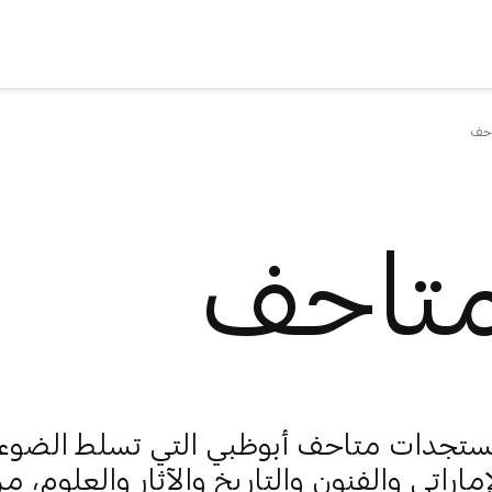
احف
متاحف
ستجدات متاحف أبوظبي التي تسلط الضوء
إماراتي والفنون والتاريخ والآثار والعلوم، 