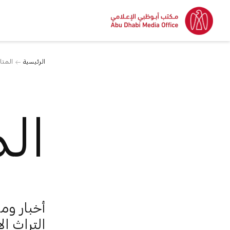
الرئيسية
المت
ال
أخبار وم
التراث ال