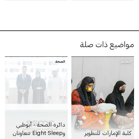
الاصطناعي والفنون
مواضيع ذات صلة
التعليم
الصحة
دائرة الصحة - أبوظبي
كلية الإمارات للتطوير
وEight Sleep تتعاونان