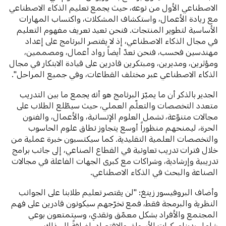
الاصطناعي الأول من نوعه، حيث يجمع تعليم الذكاء الاصطناعي
مع ريادة الأعمال، واستكشاف المشكلات، واكتساب المهارات
الأساسية لتطوير المنتجات. فنحن نعيد تعريف مفهوم التعليم
في مجال الذكاء الاصطناعي، إذ لا يقتصر البرنامج على إعداد
مهندسين فحسب، فنحن نعدّ أيضاً رواد أعمال، ومصممين،
ومؤثرين، ومديرين، ومبتكرين قادرين على قيادة الابتكار في مجال
الذكاء الاصطناعي عبر مختلف القطاعات، وفي جميع المراحل".
الجدير بالذكر أن ما يميّز البرنامج هو أنه يجمع ما بين التدريب
متعدد التخصصات والتعلّم العملي، حيث سيطّلع الطلاب على
مجالات متنوّعة، تشمل العلوم الإنسانية، والأعمال، والفنون
الحرة، ليمنحهم منظوراً أوسع يتجاوز نطاق علوم الحاسوب
والتخصصات العلمية التقليدية. كما سيكتسبون خبرة عملية من
خلال فترات تدريب تعاونية في القطاع الصناعي، إلى جانب برامج
تدريبية وإرشادية، وشراكات مع كبرى الجهات الفاعلة في مجالات
الصناعة والبحث في الذكاء الاصطناعي.
وأضاف البروفيسور زينغ: "لن يقتصر تعليم طلابنا على الجوانب
النظرية والبرمجة فقط، فمع تخرّجهم سيكونون قادرين على فهم
المجتمع والأفراد بشكل معمّق ونقدي، وسيتمتعون بوعي
شامل بديناميكيات الأسواق والاقتصاد. إضافةً إلى ذلك،