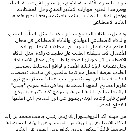
جوانب التجربة الأكاديمية، ليؤدي دوراً محورياً في عملية التعلّم.
ويعزز هذا المنهج مهارات التفكير النقدي وحل المشكلات،
ويؤهل الطلاب للتميّز في بيئة ديناميكية سريعة التطور يقودها
الذكاء الاصطناعي.
وتشمل مساقات البرنامج محاور متقدمة، مثل التعلّم العميق،
والذكاء الاصطناعي التوليدي، والذكاء الاصطناعي في مجال
العلوم، بالإضافة إلى التدريب في مجالات الأعمال وريادة
الأعمال. كما سيطّلع الطلاب على تطبيقات رائدة، مثل الذكاء
الاصطناعي في مجاليّ الصحة والطب، وفي مجال الاستدامة،
وعلى تقنيات الرؤية ثلاثية الأبعاد والواقع المختلط. وسيحظى
الطلاب بفرصة العمل مع قادة عالميين في مختلف تخصصات
الذكاء الاصطناعي، وسيكتسبون خبرة عملية متميّزة مع فرق
تطوير النماذج اللغوية المتقدمة، بما في ذلك نموذج "جيس"
الرائد عالمياً في اللغة العربية، ونموذج "كيه 2"، وهو نموذج
لغوي قابل لإعادة الإنتاج يتفوق على أبرز النماذج التي أطلقها
القطاع الخاص.
من جهته، أكد البروفيسور إريك زينغ، رئيس جامعة محمد بن زايد
للذكاء الاصطناعي والبروفيسور الجامعي، على الرؤية المستقبلية
للجامعة قائلاً: "سيكون برنامج بكالوريوس العلوم في الذكاء