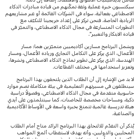
سيكتسبون خبرة عملية وثقة تمكّنهم من قيادة مبادرات الذكاء
الاصطناعي بفعالية، سواء في الشركات القائمة أو عبر مشاريعهم
الريادية الخاصة. فنحن نركز على إعداد خريجينا للتكيّف مع
التطورات المتسارعة في مجال الذكاء الاصطناعي، والتميّز في
قيادة الابتكار والتغيير".
ويشمل البرنامج مسارين أكاديميين متميّزين هما: مسار
الأعمال، الذي يركز على التكامل التجاري وريادة الأعمال، ومسار
الهندسة، الذي يركز على تطوير نماذج الذكاء الاصطناعي ونشرها،
وتعزيز استخدامها في مختلف القطاعات.
لا بد من الإشارة إلى أن الطلاب الذين يلتحقون بهذا البرنامج
سينطلقون في مسيرتهم التعليمية في بيئة متكاملة تضم موارد
حاسوبية متقدمة في مجال الذكاء الاصطناعي، وفصولاً دراسية
ذكية، ومساحات مخصصة للحاضنات، كما سيتتلمذون على أيدي
هيئة تدريسية عالمية تتمتع بخبرة واسعة في الأوساط الأكاديمية
والصناعية.
يُذكر أن التقدّم للالتحاق بهذا البرنامج الرائد متاح أمام الطلاب
المحليين والدوليين، وأنه يهدف لاستقطاب ألمع المواهب