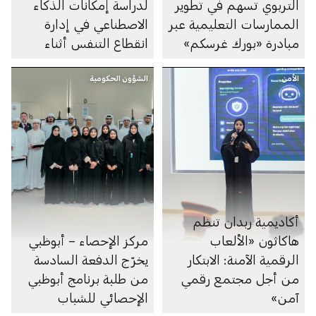
التربوي تسهم في تطوير
لدراسة إمكانات الذكاء
الممارسات التعليمية عبر
الاصطناعي في إدارة
مبادرة «بورك غرسكم»
انقطاع التنفس أثناء
النوم
الأمن
الشؤون الحكومية
أكاديمية ربدان تنظم
هاكاثون «الألعاب
مركز الإحصاء – أبوظبي
الرقمية الآمنة: الابتكار
يخرّج الدفعة السادسة
من أجل مجتمع رقمي
من طلبة برنامج أبوظبي
آمن»
الإحصائي للشباب