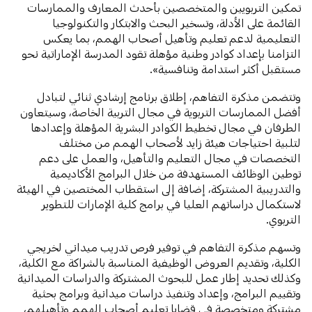
تمكين التربويين والمتخصصين بأحدث المعارف والممارسات
القائمة على الأدلة، وتسخير البحث والابتكار والتكنولوجيا
التعليمية لدعم تعليم وتأهيل أصحاب الهمم، بما يعكس
التزامنا بإعداد كوادر وطنية مؤهلة تقود المدرسة الإماراتية نحو
مستقبل أكثر استدامة وتنافسية».
وتتضمن مذكرة التفاهم، إطلاق برنامج إرشادي ثنائي لتبادل
أفضل الممارسات التربوية في مجال التربية الخاصة، وسيتعاون
الطرفان في مجال تخطيط الكوادر البشرية المؤهلة وإعدادها
لتلبية احتياجات هيئة زايد لأصحاب الهمم من مختلف
التخصصات في مجال التعليم والتأهيل، والعمل على دعم
توطين الوظائف المستهدفة من خلال البرامج الأكاديمية
والتدريبية المشتركة، إضافة إلى استقطاب المختصين في الهيئة
لاستكمال دراساتهم العليا في برامج كلية الإمارات للتطوير
التربوي.
وتسهم مذكرة التفاهم في توفير فرص تدريب ميداني لخريجي
الكلية، وتقديم العروض الوظيفية المناسبة بالشراكة مع الكلية،
وكذلك تحديد إطار عمل للبحوث المشتركة والدراسات الميدانية
وتقييم البرامج، وإعداد وتنفيذ دراسات ميدانية وبرامج بحثية
مشتركة ومتخصصة في قضايا تعليم أصحاب الهمم وتأهيلهم،