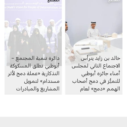
المجتمع
المجتمع
خالد بن زايد يترأس
دائرة تنمية المجتمع –
الاجتماع الثاني لمجلس
أبوظبي تطلق المسكوكة
أمناء جائزة أبوظبي
التذكارية «عملة دمج لأثر
للتميُّز في دمج أصحاب
مستدام» لتمويل
الهمم «دمج» لعام
المشاريع والمبادرات
2026
الدامجة